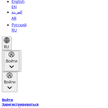
English
EN
العربية
AR
Русский
RU
RU
Войти
Войти
Добро пожаловать в Эмирейтс Skywards, программу лоя
Войти
Зарегистрироваться