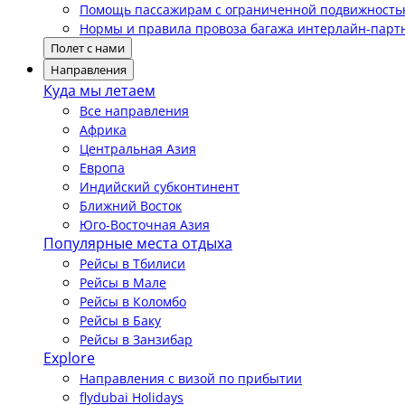
Помощь пассажирам с ограниченной подвижност
Нормы и правила провоза багажа интерлайн-парт
Полет с нами
Направления
Куда мы летаем
Все направления
Африка
Центральная Азия
Европа
Индийский субконтинент
Ближний Восток
Юго-Восточная Азия
Популярные места отдыха
Рейсы в Тбилиси
Рейсы в Мале
Рейсы в Коломбо
Рейсы в Баку
Рейсы в Занзибар
Explore
Направления с визой по прибытии
flydubai Holidays