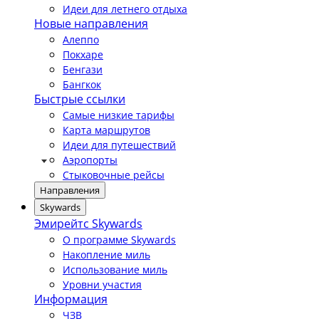
Идеи для летнего отдыха
Новые направления
Алеппо
Покхаре
Бенгази
Бангкок
Быстрые ссылки
Самые низкие тарифы
Карта маршрутов
Идеи для путешествий
Аэропорты
Стыковочные рейсы
Направления
Skywards
Эмирейтс Skywards
О программе Skywards
Накопление миль
Использование миль
Уровни участия
Информация
ЧЗВ