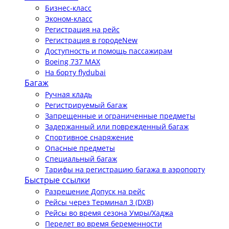
Бизнес-класс
Эконом-класс
Регистрация на рейс
Регистрация в городе
New
Доступность и помощь пассажирам
Boeing 737 MAX
На борту flydubai
Багаж
Ручная кладь
Регистрируемый багаж
Запрещенные и ограниченные предметы
Задержанный или поврежденный багаж
Спортивное снаряжение
Опасные предметы
Специальный багаж
Тарифы на регистрацию багажа в аэропорту
Быстрые ссылки
Разрешение Допуск на рейс
Рейсы через Терминал 3 (DXB)
Рейсы во время сезона Умры/Хаджа
Перелет во время беременности