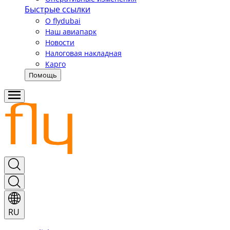
Быстрые ссылки
О flydubai
Наш авиапарк
Новости
Налоговая накладная
Карго
Помощь
RU