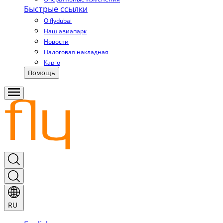
Быстрые ссылки
О flydubai
Наш авиапарк
Новости
Налоговая накладная
Карго
Помощь
RU