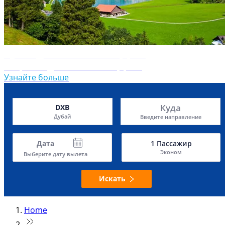
Путеводитель по Швейцарии
Откройте для себя Швейцарию
Узнайте больше
Куда
DXB
Дубай
Введите направление
Дата
1
Пассажир
Эконом
Выберите дату вылета
Искать
Home