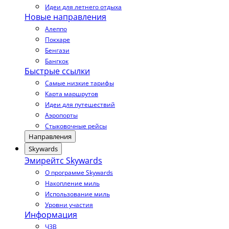
Идеи для летнего отдыха
Новые направления
Алеппо
Покхаре
Бенгази
Бангкок
Быстрые ссылки
Самые низкие тарифы
Карта маршрутов
Идеи для путешествий
Аэропорты
Стыковочные рейсы
Направления
Skywards
Эмирейтс Skywards
О программе Skywards
Накопление миль
Использование миль
Уровни участия
Информация
ЧЗВ