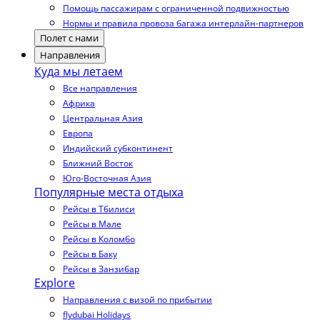
Помощь пассажирам с ограниченной подвижностью
Нормы и правила провоза багажа интерлайн-партнеров
Полет с нами
Направления
Куда мы летаем
Все направления
Африка
Центральная Азия
Европа
Индийский субконтинент
Ближний Восток
Юго-Восточная Азия
Популярные места отдыха
Рейсы в Тбилиси
Рейсы в Мале
Рейсы в Коломбо
Рейсы в Баку
Рейсы в Занзибар
Explore
Направления с визой по прибытии
flydubai Holidays