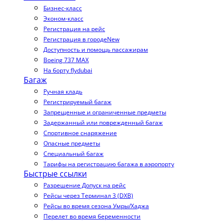
Бизнес-класс
Эконом-класс
Регистрация на рейс
Регистрация в городе
New
Доступность и помощь пассажирам
Boeing 737 MAX
На борту flydubai
Багаж
Ручная кладь
Регистрируемый багаж
Запрещенные и ограниченные предметы
Задержанный или поврежденный багаж
Спортивное снаряжение
Опасные предметы
Специальный багаж
Тарифы на регистрацию багажа в аэропорту
Быстрые ссылки
Разрешение Допуск на рейс
Рейсы через Терминал 3 (DXB)
Рейсы во время сезона Умры/Хаджа
Перелет во время беременности