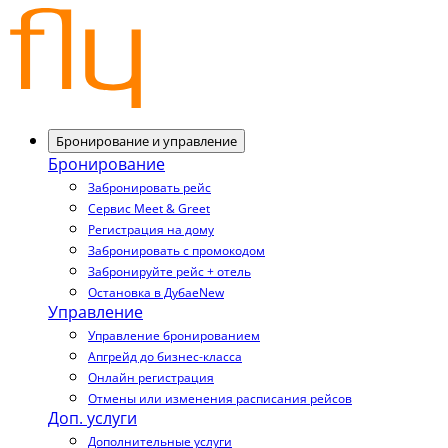
Бронирование и управление
Бронирование
Забронировать рейс
Сервис Meet & Greet
Регистрация на дому
Забронировать с промокодом
Забронируйте рейс + отель
Остановка в Дубае
New
Управление
Управление бронированием
Апгрейд до бизнес-класса
Онлайн регистрация
Отмены или изменения расписания рейсов
Доп. услуги
Дополнительные услуги