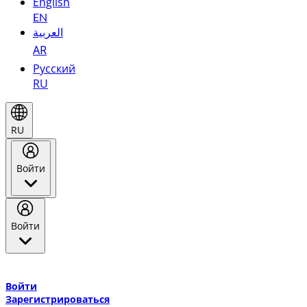
English
EN
العربية
AR
Русский
RU
RU
Войти
Войти
Добро пожаловать в Эмирейтс Skywards, программу лояльнос
авиакомпании Эмирейтс и теперь flydubai.
Войти
Зарегистрироваться