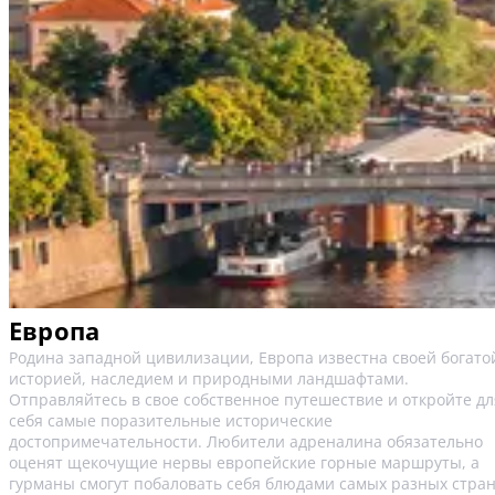
Европа
Родина западной цивилизации, Европа известна своей богато
историей, наследием и природными ландшафтами.
Отправляйтесь в свое собственное путешествие и откройте дл
себя самые поразительные исторические
достопримечательности. Любители адреналина обязательно
оценят щекочущие нервы европейские горные маршруты, а
гурманы смогут побаловать себя блюдами самых разных стра