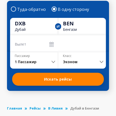
Туда-обратно
В одну сторону
DXB
BEN
Дубай
Бенгази
Вылет
Пассажир
Класс
1
Пассажир
Эконом
Искать рейсы
Главная
Рейсы
В Ливия
Дубай в Бенгази