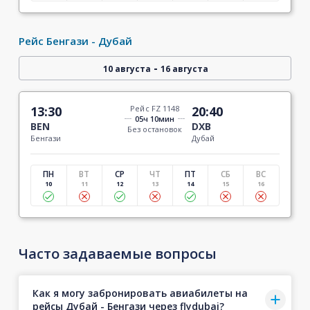
Рейс Бенгази - Дубай
-
10 августа
16 августа
13:30
Рейс FZ 1148
20:40
05ч 10мин
BEN
DXB
Без остановок
Бенгази
Дубай
ПН
ВТ
СР
ЧТ
ПТ
СБ
ВС
10
11
12
13
14
15
16
Часто задаваемые вопросы
Как я могу забронировать авиабилеты на
рейсы Дубай - Бенгази через flydubai?