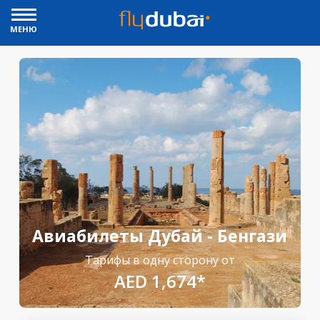
МЕНЮ
Авиабилеты Дубай - Бенгази
Тарифы в одну сторону от
AED 1,674*