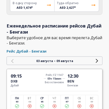
В одну сторону
Туда-обратно
AED 1,674
*
AED 2,627
*
Еженедельное расписание рейсов Дубай
- Бенгази
Выберите удобное для вас время перелета Дубай
- Бенгази.
Рейс Дубай - Бенгази
-
03 августа
09 августа
09:15
Рейс FZ 1147
12:30
05ч 15мин
DXB
BEN
Без остановок
Дубай
Бенгази
ПН
ВТ
СР
ЧТ
ПТ
СБ
ВС
03
04
05
06
07
08
09