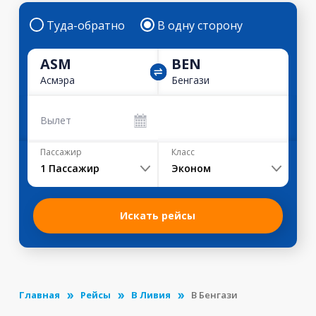
Туда-обратно
В одну сторону
ASM
BEN
Асмэра
Бенгази
Вылет
Пассажир
Класс
1
Пассажир
Эконом
Искать рейсы
Главная
Рейсы
В Ливия
В Бенгази