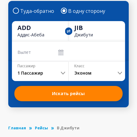
Туда-обратно
В одну сторону
ADD
JIB
Аддис-Абеба
Джибути
Вылет
Пассажир
Класс
1
Пассажир
Эконом
Искать рейсы
Главная
Рейсы
В Джибути