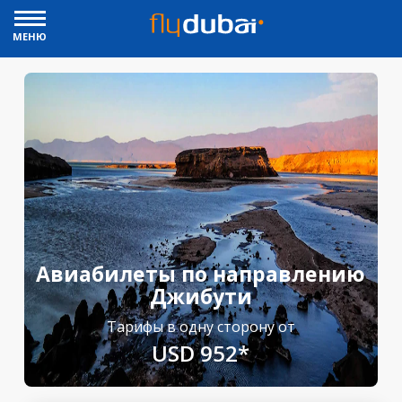
МЕНЮ
Авиабилеты по направлению
Джибути
Тарифы в одну сторону от
USD 952*