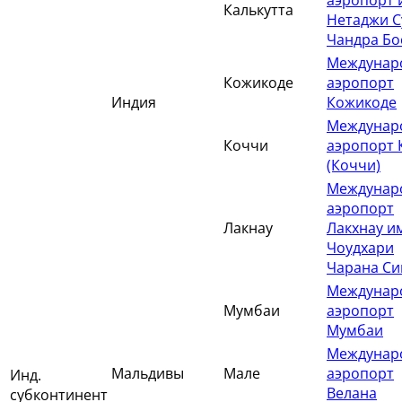
аэропорт 
Калькутта
Нетаджи С
Чандра Бо
Междунар
Кожикоде
аэропорт
Индия
Кожикоде
Междунар
Коччи
аэропорт 
(Коччи)
Междунар
аэропорт
Лакнау
Лакхнау и
Чоудхари
Чарана Си
Междунар
Мумбаи
аэропорт
Мумбаи
Междунар
Мальдивы
Мале
аэропорт
Инд.
Велана
субконтинент