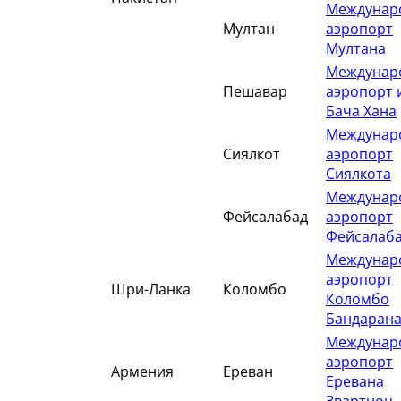
Междунар
Мултан
аэропорт
Мултана
Междунар
Пешавар
аэропорт 
Бача Хана
Междунар
Сиялкот
аэропорт
Сиялкота
Междунар
Фейсалабад
аэропорт
Фейсалаб
Междунар
аэропорт
Шри-Ланка
Коломбо
Коломбо
Бандарана
Междунар
аэропорт
Армения
Ереван
Еревана