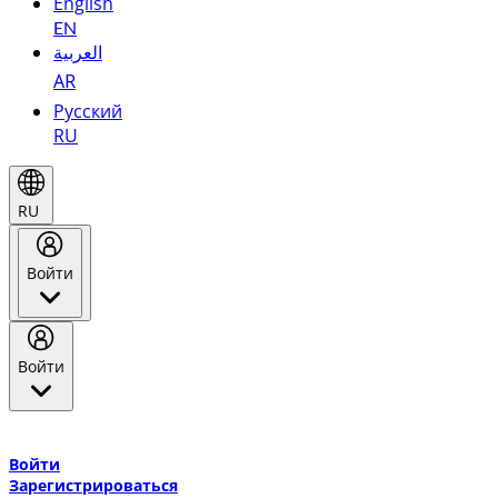
English
EN
العربية
AR
Русский
RU
RU
Войти
Войти
Добро пожаловать в Эмирейтс Skywards, программу лояльнос
авиакомпании Эмирейтс и теперь flydubai.
Войти
Зарегистрироваться