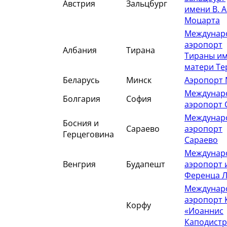
Австрия
Зальцбург
имени В. А
Моцарта
Междунар
аэропорт
Албания
Тирана
Тираны и
матери Те
Беларусь
Минск
Аэропорт 
Междунар
Болгария
София
аэропорт 
Междунар
Босния и
Сараево
аэропорт
Герцеговина
Сараево
Междунар
Венгрия
Будапешт
аэропорт 
Ференца Л
Междунар
аэропорт 
Корфу
«Иоаннис
Каподистр