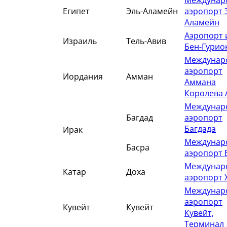
Междунар
Египет
Эль-Аламейн
аэропорт 
Аламейн
Аэропорт
Израиль
Тель-Авив
Бен-Гурио
Междунар
аэропорт
Иордания
Амман
Аммана
Королева 
Междунар
Багдад
аэропорт
Багдада
Ирак
Междунар
Басра
аэропорт 
Междунар
Катар
Доха
аэропорт 
Междунар
аэропорт
Кувейт
Кувейт
Кувейт,
Терминал 