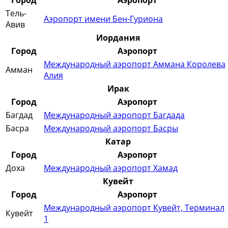
Город
Аэропорт
Тель-
Аэропорт имени Бен-Гуриона
Авив
Иордания
Город
Аэропорт
Международный аэропорт Аммана Королева
Амман
Алия
Ирак
Город
Аэропорт
Багдад
Международный аэропорт Багдада
Басра
Международный аэропорт Басры
Катар
Город
Аэропорт
Доха
Международный аэропорт Хамад
Кувейт
Город
Аэропорт
Международный аэропорт Кувейт, Терминал
Кувейт
1