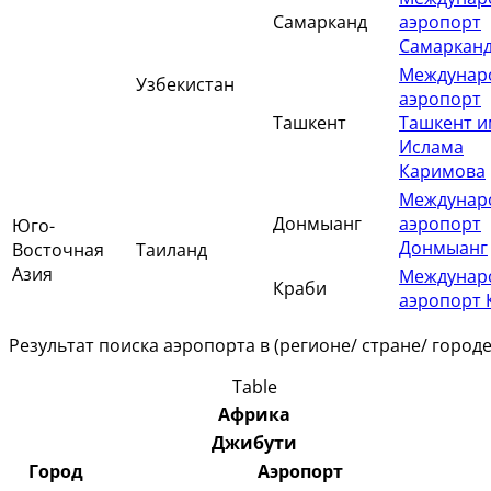
Самарканд
аэропорт
Самаркан
Междунар
Узбекистан
аэропорт
Ташкент
Ташкент 
Ислама
Каримова
Междунар
Донмыанг
аэропорт
Юго-
Донмыанг
Восточная
Таиланд
Азия
Междунар
Краби
аэропорт 
Результат поиска аэропорта в (регионе/ стране/ городе
Table
Африка
Джибути
Город
Аэропорт