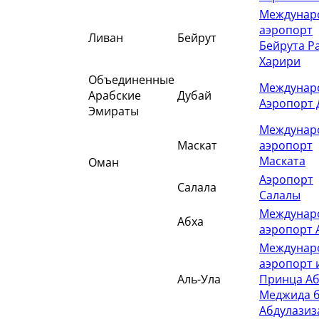
Междунар
аэропорт
Ливан
Бейрут
Бейрута Р
Харири
Объединенные
Междунар
Арабские
Дубай
Аэропорт 
Эмираты
Междунар
Маскат
аэропорт
Маската
Оман
Аэропорт
Салала
Салалы
Междунар
Абха
аэропорт 
Междунар
аэропорт 
Аль-Ула
Принца Аб
Меджида 
Абдулазиз