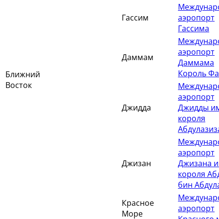
Междунар
Гассим
аэропорт
Гассима
Междунар
аэропорт
Даммам
Даммама
Король Фа
Ближний
Восток
Междунар
аэропорт
Джидда
Джидды и
короля
Абдулазиз
Междунар
аэропорт
Джизан
Джизана и
короля Аб
бин Абдул
Междунар
Красное
аэропорт
Море