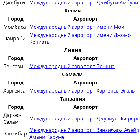
Джибути
Международный аэропорт Джибути-Амбули
Кения
Город
Аэропорт
Момбаса
Международный аэропорт имени Мои
Международный аэропорт имени Джомо
Найроби
Кениаты
Ливия
Город
Аэропорт
Бенгази
Международный аэропорт Бенина
Сомали
Город
Аэропорт
Харгейса
Международный аэропорт Харгейсы Эгаль
Танзания
Город
Аэропорт
Дар-эс-
Международный аэропорт Джулиус Ньерере
Салам
Международный аэропорт Занзибара Абейд
Занзибар
Амани Каруме