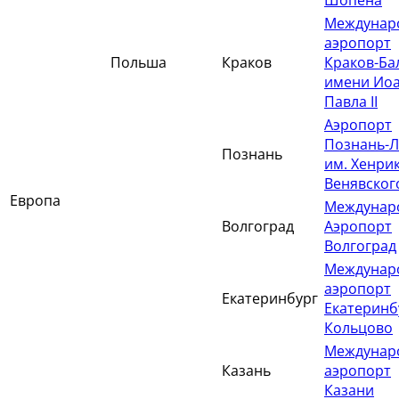
Шопена
Междунар
аэропорт
Польша
Краков
Краков-Ба
имени Ио
Павла II
Аэропорт
Познань-
Познань
им. Хенри
Венявског
Европа
Междунар
Волгоград
Аэропорт
Волгоград
Междунар
аэропорт
Екатеринбург
Екатеринб
Кольцово
Междунар
Казань
аэропорт
Казани