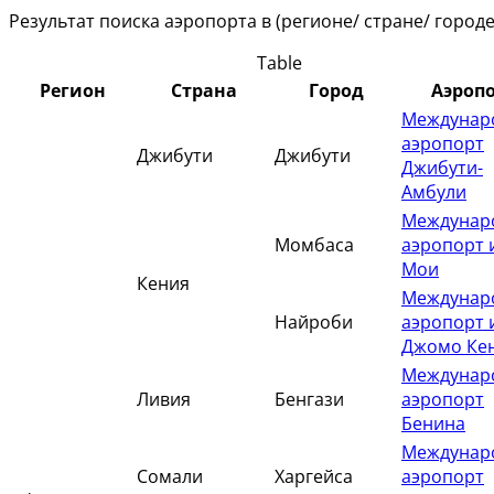
Результат поиска аэропорта в (регионе/ стране/ городе
Table
Регион
Страна
Город
Аэроп
Междунар
аэропорт
Джибути
Джибути
Джибути-
Амбули
Междунар
Момбаса
аэропорт 
Мои
Кения
Междунар
Найроби
аэропорт 
Джомо Ке
Междунар
Ливия
Бенгази
аэропорт
Бенина
Междунар
Сомали
Харгейса
аэропорт