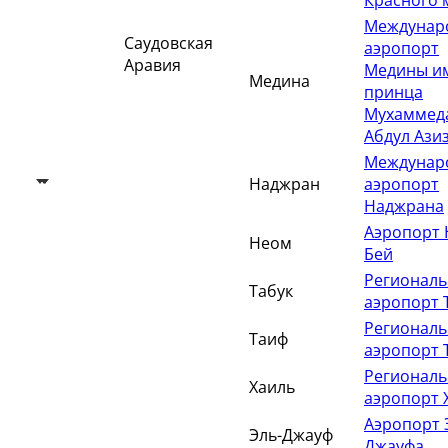
Красного 
Междунар
Саудовская
аэропорт
Аравия
Медины и
Медина
принца
Мухаммед
Абдул Ази
Междунар
Наджран
аэропорт
Наджрана
Аэропорт
Неом
Бей
Регионал
Табук
аэропорт 
Регионал
Таиф
аэропорт 
Регионал
Хаиль
аэропорт 
Аэропорт 
Эль-Джауф
Джауфа