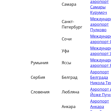
аэропорт
Самара
Самары
Курумоч
Междунар
Санкт-
аэропорт
Петербург
Пулково
Междунар
Сочи
аэропорт 
Междунар
Уфа
аэропорт 
Междунар
Румыния
Яссы
аэропорт 
Аэропорт
Сербия
Белград
Белграда
Никола Те
Аэропорт
Словения
Любляна
Йоже Пуч
Аэропорт
Анкара
Анкара