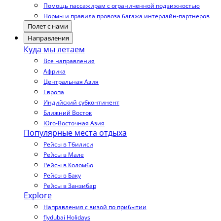
Помощь пассажирам с ограниченной подвижностью
Нормы и правила провоза багажа интерлайн-партнеров
Полет с нами
Направления
Куда мы летаем
Все направления
Африка
Центральная Азия
Европа
Индийский субконтинент
Ближний Восток
Юго-Восточная Азия
Популярные места отдыха
Рейсы в Тбилиси
Рейсы в Мале
Рейсы в Коломбо
Рейсы в Баку
Рейсы в Занзибар
Explore
Направления с визой по прибытии
flydubai Holidays