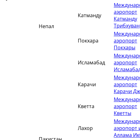
Междунар
аэропорт
Катманду
Катманду
Трибхуван
Непал
Междунар
Покхара
аэропорт
Покхары
Междунар
Исламабад
аэропорт
Исламаба
Междунар
Карачи
аэропорт
Карачи Д
Междунар
Кветта
аэропорт
Кветты
Междунар
Лахор
аэропорт 
Аллама Ик
Пакистан