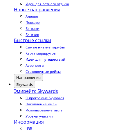
Идеи для летнего отдыха
Новые направления
Алеппо
Покхаре
Бенгази
Бангкок
Быстрые ссылки
Самые низкие тарифы
Карта маршрутов
Идеи для путешествий
Аэропорты
Стыковочные рейсы
Направления
Skywards
Эмирейтс Skywards
О программе Skywards
Накопление миль
Использование миль
Уровни участия
Информация
ЧЗВ