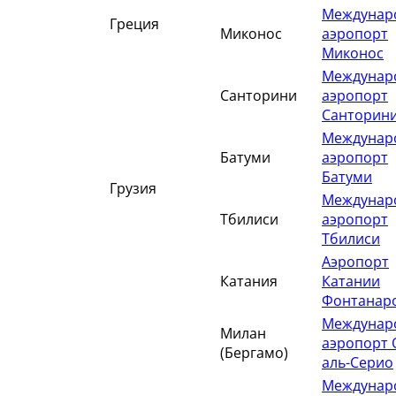
Междунар
Греция
Миконос
аэропорт
Миконос
Междунар
Санторини
аэропорт
Санторин
Междунар
Батуми
аэропорт
Батуми
Грузия
Междунар
Тбилиси
аэропорт
Тбилиси
Аэропорт
Катания
Катании
Фонтанар
Междунар
Милан
аэропорт 
(Бергамо)
аль-Серио
Междунар