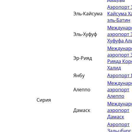
Аэропорт 
Эль-Кайсума
Кайсума Х
эль-Батин
Междунар
Эль-Хуфуф
аэропорт 
Хуфуфа Ал
Междунар
аэропорт 
Эр-Рияд
Рияда Кор
Халид
Янбу
Аэропорт 
Междунар
Алеппо
аэропорт
Алеппо
Сирия
Междунар
Дамаск
аэропорт
Дамаск
Аэропорт
Зальцбург