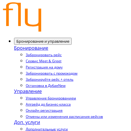
Бронирование и управление
Бронирование
Забронировать рейс
Сервис Meet & Greet
Регистрация на дому
Забронировать с промокодом
Забронируйте рейс + отель
Остановка в Дубае
New
Управление
Управление бронированием
Апгрейд до бизнес-класса
Онлайн регистрация
Отмены или изменения расписания рейсов
Доп. услуги
Дополнительные услуги