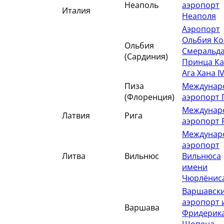
Неаполь
аэропорт
Италия
Неаполя
Аэропорт
Ольбия Ко
Ольбия
Смеральда
(Сардиния)
Принца К
Ага Хана I
Пиза
Междунар
(Флоренция)
аэропорт 
Междунар
Латвия
Рига
аэропорт 
Междунар
аэропорт
Литва
Вильнюс
Вильнюса
имени
Чюрлёнис
Варшавск
аэропорт 
Варшава
Фридерик