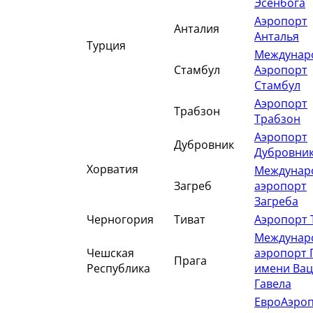
Эсенбога
Аэропорт
Анталия
Анталья
Турция
Междунар
Стамбул
Аэропорт
Стамбул
Аэропорт
Трабзон
Трабзон
Аэропорт
Дубровник
Дубровни
Хорватия
Междунар
Загреб
аэропорт
Загреба
Черногория
Тиват
Аэропорт 
Междунар
Чешская
аэропорт 
Прага
Республика
имени Вац
Гавела
ЕвроАэро