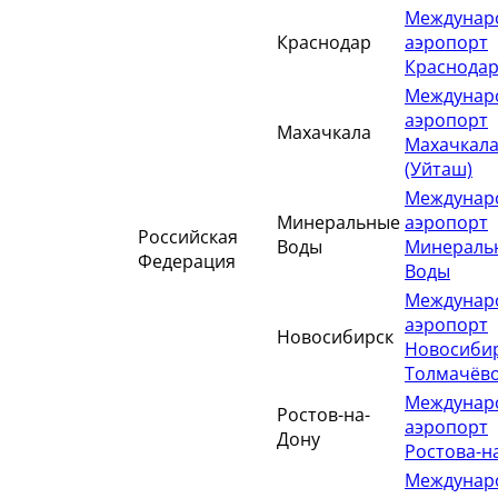
Междунар
Краснодар
аэропорт
Краснода
Междунар
аэропорт
Махачкала
Махачкал
(Уйташ)
Междунар
Минеральные
аэропорт
Российская
Воды
Минераль
Федерация
Воды
Междунар
аэропорт
Новосибирск
Новосиби
Толмачёв
Междунар
Ростов-на-
аэропорт
Дону
Ростова-н
Междунар