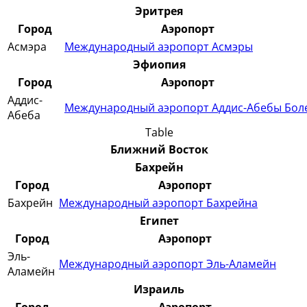
Эритрея
Город
Аэропорт
Асмэра
Международный аэропорт Асмэры
Эфиопия
Город
Аэропорт
Аддис-
Международный аэропорт Аддис-Абебы Бол
Абеба
Table
Ближний Восток
Бахрейн
Город
Аэропорт
Бахрейн
Международный аэропорт Бахрейна
Египет
Город
Аэропорт
Эль-
Международный аэропорт Эль-Аламейн
Аламейн
Израиль