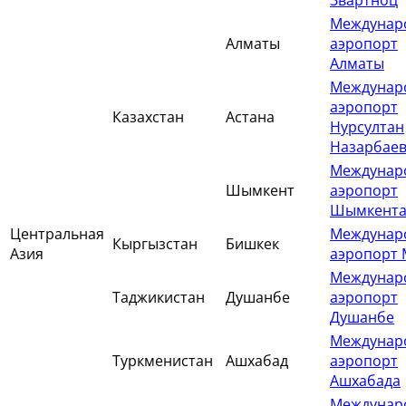
Звартноц
Междунар
Алматы
аэропорт
Алматы
Междунар
аэропорт
Казахстан
Астана
Нурсултан
Назарбае
Междунар
Шымкент
аэропорт
Шымкент
Центральная
Междунар
Кыргызстан
Бишкек
Азия
аэропорт 
Междунар
Таджикистан
Душанбе
аэропорт
Душанбе
Междунар
Туркменистан
Ашхабад
аэропорт
Ашхабада
Междунар