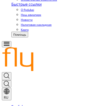
Быстрые ссылки
О flydubai
Наш авиапарк
Новости
Налоговая накладная
Карго
Помощь
RU