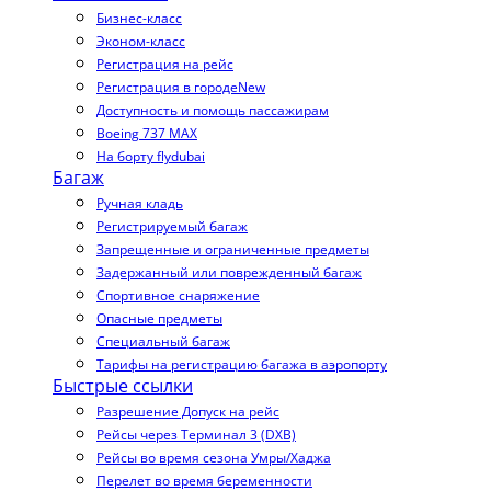
Бизнес-класс
Эконом-класс
Регистрация на рейс
Регистрация в городе
New
Доступность и помощь пассажирам
Boeing 737 MAX
На борту flydubai
Багаж
Ручная кладь
Регистрируемый багаж
Запрещенные и ограниченные предметы
Задержанный или поврежденный багаж
Спортивное снаряжение
Опасные предметы
Специальный багаж
Тарифы на регистрацию багажа в аэропорту
Быстрые ссылки
Разрешение Допуск на рейс
Рейсы через Терминал 3 (DXB)
Рейсы во время сезона Умры/Хаджа
Перелет во время беременности