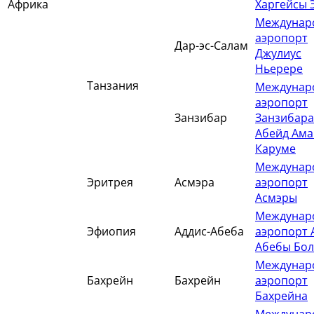
Африка
Харгейсы 
Междунар
аэропорт
Дар-эс-Салам
Джулиус
Ньерере
Танзания
Междунар
аэропорт
Занзибар
Занзибара
Абейд Ам
Каруме
Междунар
Эритрея
Асмэра
аэропорт
Асмэры
Междунар
Эфиопия
Аддис-Абеба
аэропорт 
Абебы Бол
Междунар
Бахрейн
Бахрейн
аэропорт
Бахрейна