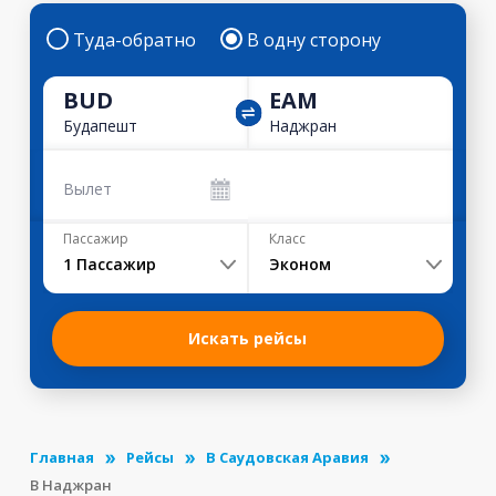
Туда-обратно
В одну сторону
BUD
EAM
Будапешт
Наджран
Вылет
Пассажир
Класс
1
Пассажир
Эконом
Искать рейсы
Главная
Рейсы
В Саудовская Аравия
В Наджран