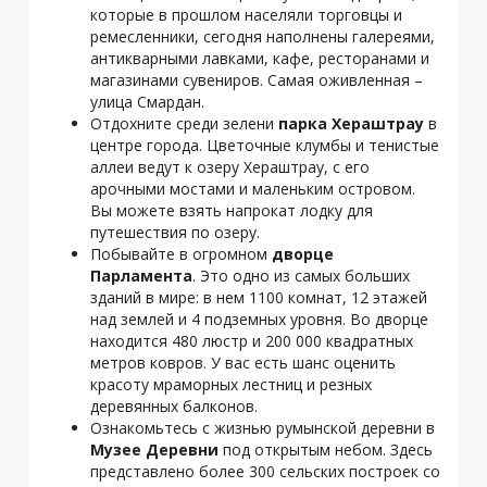
которые в прошлом населяли торговцы и
ремесленники, сегодня наполнены галереями,
антикварными лавками, кафе, ресторанами и
магазинами сувениров. Самая оживленная –
улица Смардан.
Отдохните среди зелени
парка Хераштрау
в
центре города. Цветочные клумбы и тенистые
аллеи ведут к озеру Хераштрау, с его
арочными мостами и маленьким островом.
Вы можете взять напрокат лодку для
путешествия по озеру.
Побывайте в огромном
дворце
Парламента
. Это одно из самых больших
зданий в мире: в нем 1100 комнат, 12 этажей
над землей и 4 подземных уровня. Во дворце
находится 480 люстр и 200 000 квадратных
метров ковров. У вас есть шанс оценить
красоту мраморных лестниц и резных
деревянных балконов.
Ознакомьтесь с жизнью румынской деревни в
Музее Деревни
под открытым небом. Здесь
представлено более 300 сельских построек со