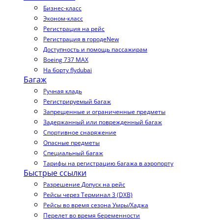
Бизнес-класс
Эконом-класс
Регистрация на рейс
Регистрация в городе
New
Доступность и помощь пассажирам
Boeing 737 MAX
На борту flydubai
Багаж
Ручная кладь
Регистрируемый багаж
Запрещенные и ограниченные предметы
Задержанный или поврежденный багаж
Спортивное снаряжение
Опасные предметы
Специальный багаж
Тарифы на регистрацию багажа в аэропорту
Быстрые ссылки
Разрешение Допуск на рейс
Рейсы через Терминал 3 (DXB)
Рейсы во время сезона Умры/Хаджа
Перелет во время беременности