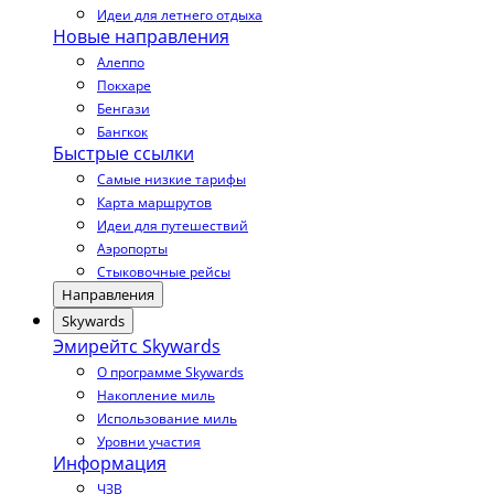
Идеи для летнего отдыха
Новые направления
Алеппо
Покхаре
Бенгази
Бангкок
Быстрые ссылки
Самые низкие тарифы
Карта маршрутов
Идеи для путешествий
Аэропорты
Стыковочные рейсы
Направления
Skywards
Эмирейтс Skywards
О программе Skywards
Накопление миль
Использование миль
Уровни участия
Информация
ЧЗВ