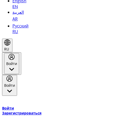
English
EN
العربية
AR
Русский
RU
RU
Войти
Войти
Добро пожаловать в Эмирейтс Skywards, программу лояльнос
авиакомпании Эмирейтс и теперь flydubai.
Войти
Зарегистрироваться