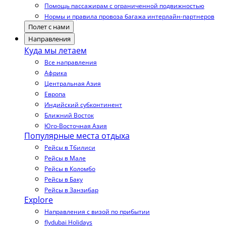
Помощь пассажирам с ограниченной подвижностью
Нормы и правила провоза багажа интерлайн-партнеров
Полет с нами
Направления
Куда мы летаем
Все направления
Африка
Центральная Азия
Европа
Индийский субконтинент
Ближний Восток
Юго-Восточная Азия
Популярные места отдыха
Рейсы в Тбилиси
Рейсы в Мале
Рейсы в Коломбо
Рейсы в Баку
Рейсы в Занзибар
Explore
Направления с визой по прибытии
flydubai Holidays