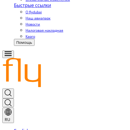
Быстрые ссылки
О flydubai
Наш авиапарк
Новости
Налоговая накладная
Карго
Помощь
RU