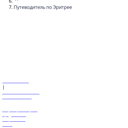
Путеводитель по Эритрее
© flydubai 2026. Все права защищены.
Наша политика
|
Условия и положения
+971 600 54 44 45
Забронировать рейс
Предложения
Направления
Багаж