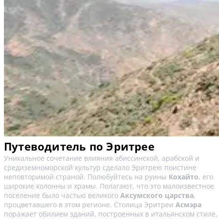
Путеводитель по Эритрее
Уникальное сочетание влияния абиссинской, арабской и
средиземноморской культур сделало Эритрею поистине
неповторимой страной. Полюбуйтесь на руины
Кохайто
, его
широкие колонны и храмы. Полагают, что это малоизвестное
поселение было частью великого
Аксумского царства
,
процветавшего в этом регионе. Столица Эритреи
Асмэра
поражает обилием зданий, построенных в итальянском стиле,