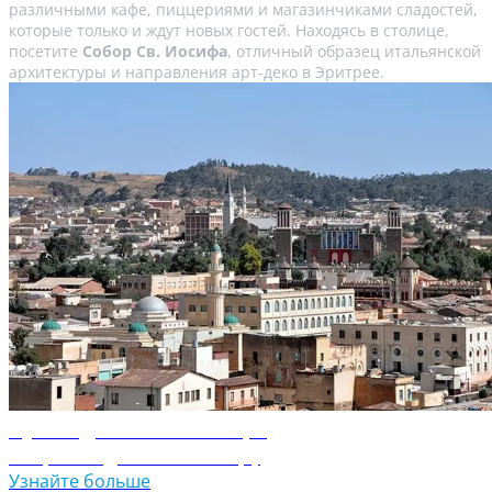
различными кафе, пиццериями и магазинчиками сладостей,
которые только и ждут новых гостей. Находясь в столице,
посетите
Собор Св. Иосифа
, отличный образец итальянской
архитектуры и направления арт-деко в Эритрее.
Путеводитель по Асмэре
Откройте для себя Асмэру
Узнайте больше