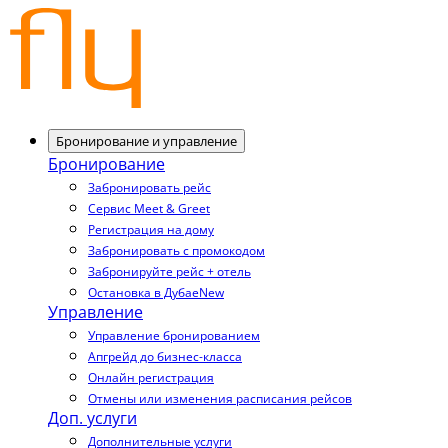
Бронирование и управление
Бронирование
Забронировать рейс
Сервис Meet & Greet
Регистрация на дому
Забронировать с промокодом
Забронируйте рейс + отель
Остановка в Дубае
New
Управление
Управление бронированием
Апгрейд до бизнес-класса
Онлайн регистрация
Отмены или изменения расписания рейсов
Доп. услуги
Дополнительные услуги