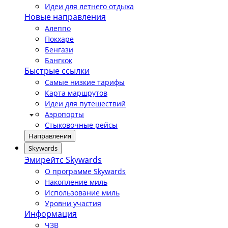
Идеи для летнего отдыха
Новые направления
Алеппо
Покхаре
Бенгази
Бангкок
Быстрые ссылки
Самые низкие тарифы
Карта маршрутов
Идеи для путешествий
Аэропорты
Стыковочные рейсы
Направления
Skywards
Эмирейтс Skywards
О программе Skywards
Накопление миль
Использование миль
Уровни участия
Информация
ЧЗВ