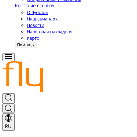
Быстрые ссылки
О flydubai
Наш авиапарк
Новости
Налоговая накладная
Карго
Помощь
RU