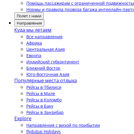
Помощь пассажирам с ограниченной подвижност
Нормы и правила провоза багажа интерлайн-парт
Полет с нами
Направления
Куда мы летаем
Все направления
Африка
Центральная Азия
Европа
Индийский субконтинент
Ближний Восток
Юго-Восточная Азия
Популярные места отдыха
Рейсы в Тбилиси
Рейсы в Мале
Рейсы в Коломбо
Рейсы в Баку
Рейсы в Занзибар
Explore
Направления с визой по прибытии
flydubai Holidays