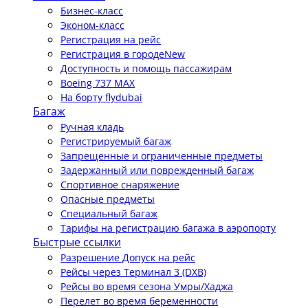
Бизнес-класс
Эконом-класс
Регистрация на рейс
Регистрация в городе
New
Доступность и помощь пассажирам
Boeing 737 MAX
На борту flydubai
Багаж
Ручная кладь
Регистрируемый багаж
Запрещенные и ограниченные предметы
Задержанный или поврежденный багаж
Спортивное снаряжение
Опасные предметы
Специальный багаж
Тарифы на регистрацию багажа в аэропорту
Быстрые ссылки
Разрешение Допуск на рейс
Рейсы через Терминал 3 (DXB)
Рейсы во время сезона Умры/Хаджа
Перелет во время беременности