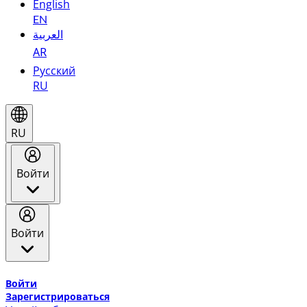
English
EN
العربية
AR
Русский
RU
RU
Войти
Войти
Добро пожаловать в Эмирейтс Skywards, программу лоя
Войти
Зарегистрироваться