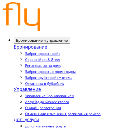
Бронирование и управление
Бронирование
Забронировать рейс
Сервис Meet & Greet
Регистрация на дому
Забронировать с промокодом
Забронируйте рейс + отель
Остановка в Дубае
New
Управление
Управление бронированием
Апгрейд до бизнес-класса
Онлайн регистрация
Отмены или изменения расписания рейсов
Доп. услуги
Дополнительные услуги