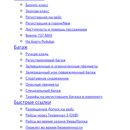
Бизнес-класс
Эконом-класс
Регистрация на рейс
Регистрация в городе
New
Доступность и помощь пассажирам
Boeing 737 MAX
На борту flydubai
Багаж
Ручная кладь
Регистрируемый багаж
Запрещенные и ограниченные предметы
Задержанный или поврежденный багаж
Спортивное снаряжение
Опасные предметы
Специальный багаж
Тарифы на регистрацию багажа в аэропорту
Быстрые ссылки
Разрешение Допуск на рейс
Рейсы через Терминал 3 (DXB)
Рейсы во время сезона Умры/Хаджа
Перелет во время беременности