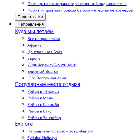
Помощь пассажирам с ограниченной подвижностью
Нормы и правила провоза багажа интерлайн-партнеров
Полет с нами
Направления
Куда мы летаем
Все направления
Африка
Центральная Азия
Европа
Индийский субконтинент
Ближний Восток
Юго-Восточная Азия
Популярные места отдыха
Рейсы в Тбилиси
Рейсы в Мале
Рейсы в Коломбо
Рейсы в Баку
Рейсы в Занзибар
Explore
Направления с визой по прибытии
flydubai Holidays