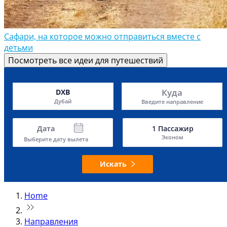
Сафари, на которое можно отправиться вместе с
детьми
Посмотреть все идеи для путешествий
Куда
DXB
Дубай
Введите направление
Дата
1
Пассажир
Эконом
Выберите дату вылета
Искать
Home
Направления