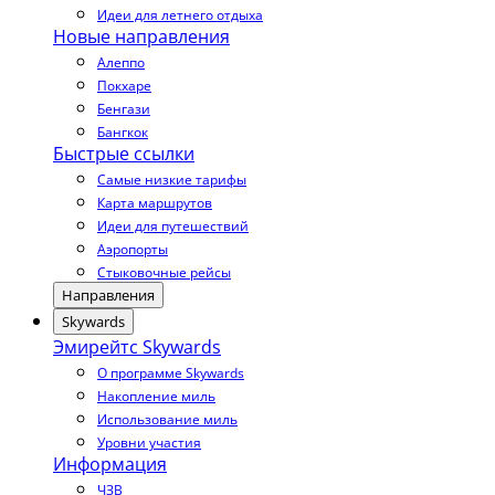
Идеи для летнего отдыха
Новые направления
Алеппо
Покхаре
Бенгази
Бангкок
Быстрые ссылки
Самые низкие тарифы
Карта маршрутов
Идеи для путешествий
Аэропорты
Стыковочные рейсы
Направления
Skywards
Эмирейтс Skywards
О программе Skywards
Накопление миль
Использование миль
Уровни участия
Информация
ЧЗВ