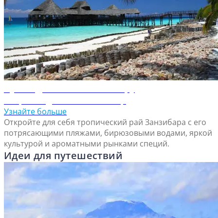
Путеводитель по Занзибару
Откройте для себя Занзибар
Узнайте больше
Откройте для себя тропический рай Занзибара с его
потрясающими пляжами, бирюзовыми водами, яркой
культурой и ароматными рынками специй.
Идеи для путешествий