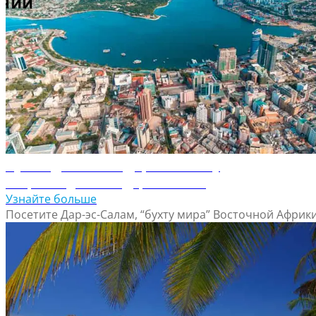
Путеводитель по Танзании
Путеводитель по Дар-эс-Саламу
Откройте для себя Дар-эс-Салам
Узнайте больше
Посетите Дар-эс-Салам, “бухту мира” Восточной Африк