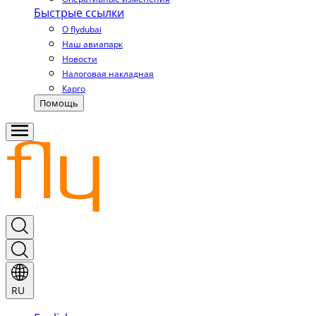
Быстрые ссылки
О flydubai
Наш авиапарк
Новости
Налоговая накладная
Карго
Помощь
RU