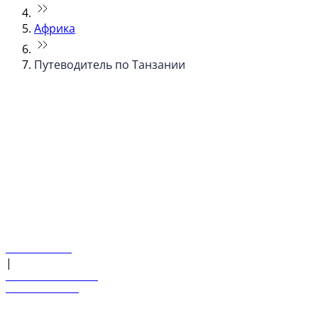
Африка
Путеводитель по Танзании
© flydubai 2026. Все права защищены.
Наша политика
|
Условия и положения
+971 600 54 44 45