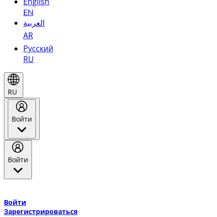
English
EN
العربية
AR
Русский
RU
RU
Войти
Войти
Добро пожаловать в Эмирейтс Skywards, программу лояльнос
авиакомпании Эмирейтс и теперь flydubai.
Войти
Зарегистрироваться