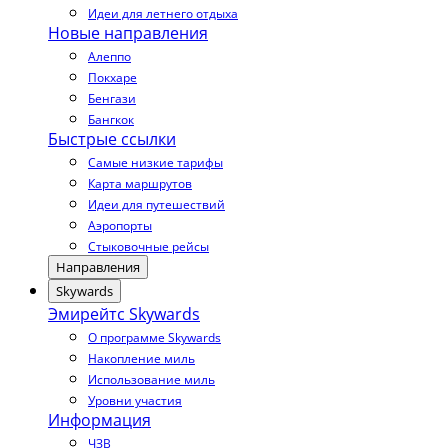
Идеи для летнего отдыха
Новые направления
Алеппо
Покхаре
Бенгази
Бангкок
Быстрые ссылки
Самые низкие тарифы
Карта маршрутов
Идеи для путешествий
Аэропорты
Стыковочные рейсы
Направления
Skywards
Эмирейтс Skywards
О программе Skywards
Накопление миль
Использование миль
Уровни участия
Информация
ЧЗВ