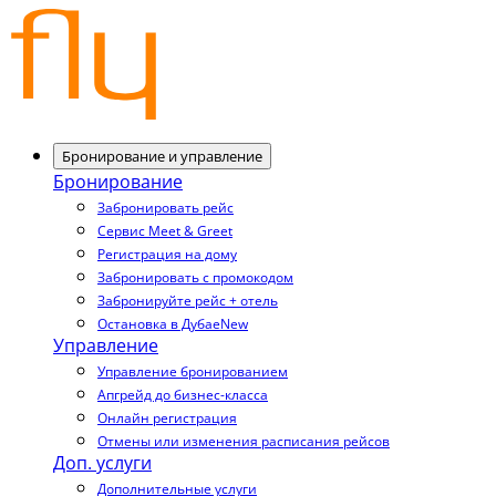
Бронирование и управление
Бронирование
Забронировать рейс
Сервис Meet & Greet
Регистрация на дому
Забронировать с промокодом
Забронируйте рейс + отель
Остановка в Дубае
New
Управление
Управление бронированием
Апгрейд до бизнес-класса
Онлайн регистрация
Отмены или изменения расписания рейсов
Доп. услуги
Дополнительные услуги