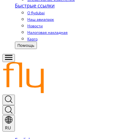
Быстрые ссылки
О flydubai
Наш авиапарк
Новости
Налоговая накладная
Карго
Помощь
RU