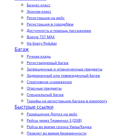
Бизнес-класс
Эконом-класс
Регистрация на рейс
Регистрация в городе
New
Доступность и помощь пассажирам
Boeing 737 MAX
На борту flydubai
Багаж
Ручная кладь
Регистрируемый багаж
Запрещенные и ограниченные предметы
Задержанный или поврежденный багаж
Спортивное снаряжение
Опасные предметы
Специальный багаж
Тарифы на регистрацию багажа в аэропорту
Быстрые ссылки
Разрешение Допуск на рейс
Рейсы через Терминал 3 (DXB)
Рейсы во время сезона Умры/Хаджа
Перелет во время беременности