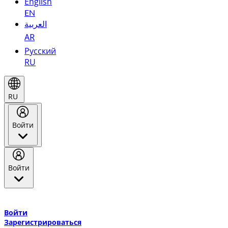
English
EN
العربية
AR
Русский
RU
RU
Войти
Войти
Добро пожаловать в Эмирейтс Skywards, программу лояльнос
авиакомпании Эмирейтс и теперь flydubai.
Войти
Зарегистрироваться