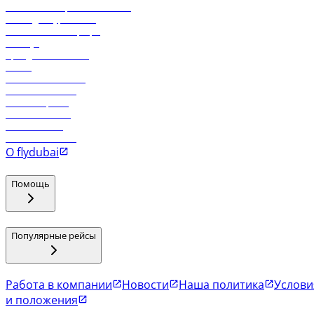
Реклама на бортовой системе
Логин для турагентов
Самые низкие тарифы
Holidays
Аренда автомобиля
Отели
Работа в компании
Рейсы в Тбилиси
Рейсы в Эр-Рияд
Рейсы в Маскат
Рейсы в Мале
Рейсы в Коломбо
О flydubai
Помощь
Популярные рейсы
Работа в компании
Новости
Наша политика
Услови
и положения