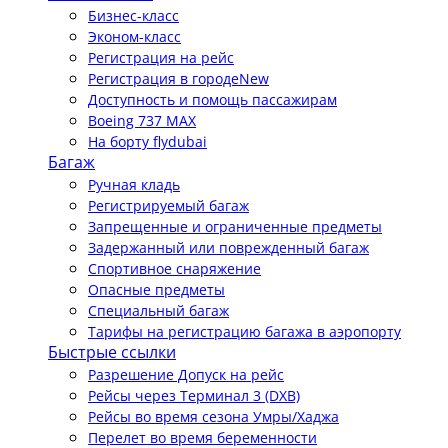
Бизнес-класс
Эконом-класс
Регистрация на рейс
Регистрация в городе
New
Доступность и помощь пассажирам
Boeing 737 MAX
На борту flydubai
Багаж
Ручная кладь
Регистрируемый багаж
Запрещенные и ограниченные предметы
Задержанный или поврежденный багаж
Спортивное снаряжение
Опасные предметы
Специальный багаж
Тарифы на регистрацию багажа в аэропорту
Быстрые ссылки
Разрешение Допуск на рейс
Рейсы через Терминал 3 (DXB)
Рейсы во время сезона Умры/Хаджа
Перелет во время беременности