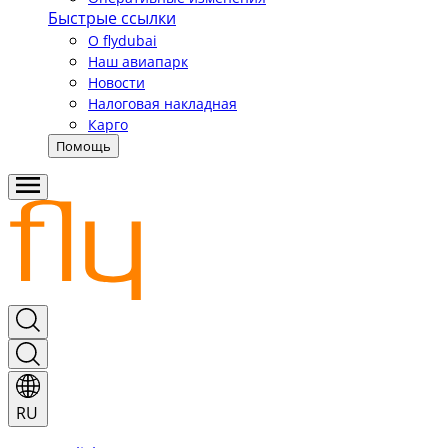
Быстрые ссылки
О flydubai
Наш авиапарк
Новости
Налоговая накладная
Карго
Помощь
RU