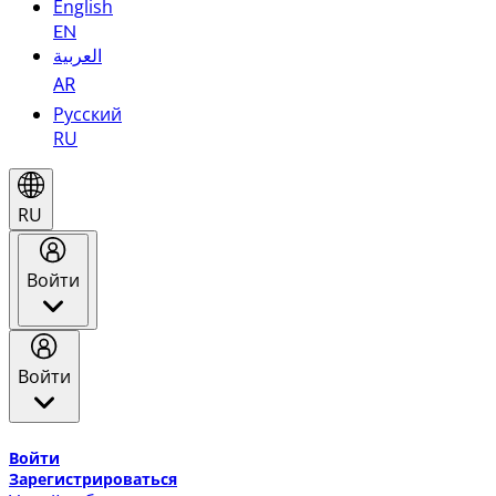
English
EN
العربية
AR
Русский
RU
RU
Войти
Войти
Добро пожаловать в Эмирейтс Skywards, программу лоя
Войти
Зарегистрироваться