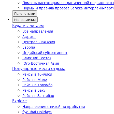
Помощь пассажирам с ограниченной подвижност
Нормы и правила провоза багажа интерлайн-парт
Полет с нами
Направления
Куда мы летаем
Все направления
Африка
Центральная Азия
Европа
Индийский субконтинент
Ближний Восток
Юго-Восточная Азия
Популярные места отдыха
Рейсы в Тбилиси
Рейсы в Мале
Рейсы в Коломбо
Рейсы в Баку
Рейсы в Занзибар
Explore
Направления с визой по прибытии
flydubai Holidays