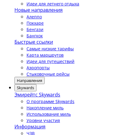
Идеи для летнего отдыха
Новые направления
Алеппо
Покхаре
Бенгази
Бангкок
Быстрые ссылки
Самые низкие тарифы
Карта маршрутов
Идеи для путешествий
Аэропорты
Стыковочные рейсы
Направления
Skywards
Эмирейтс Skywards
О программе Skywards
Накопление миль
Использование миль
Уровни участия
Информация
ЧЗВ