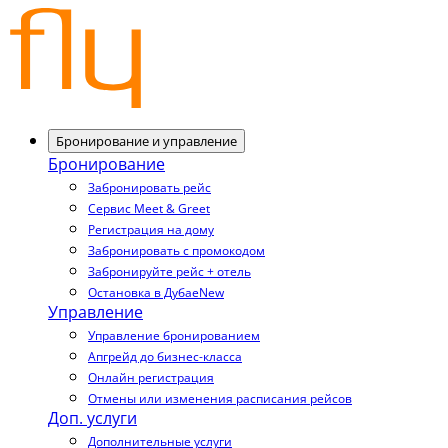
Бронирование и управление
Бронирование
Забронировать рейс
Сервис Meet & Greet
Регистрация на дому
Забронировать с промокодом
Забронируйте рейс + отель
Остановка в Дубае
New
Управление
Управление бронированием
Апгрейд до бизнес-класса
Онлайн регистрация
Отмены или изменения расписания рейсов
Доп. услуги
Дополнительные услуги