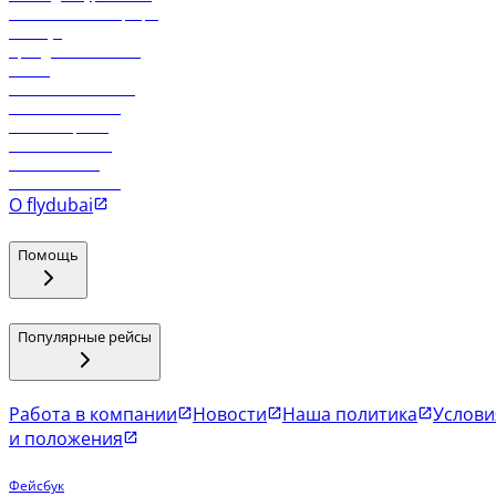
Самые низкие тарифы
Holidays
Аренда автомобиля
Отели
Работа в компании
Рейсы в Тбилиси
Рейсы в Эр-Рияд
Рейсы в Маскат
Рейсы в Мале
Рейсы в Коломбо
О flydubai
Помощь
Популярные рейсы
Работа в компании
Новости
Наша политика
Услови
и положения
Фейсбук