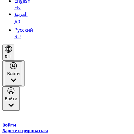
English
EN
العربية
AR
Русский
RU
RU
Войти
Войти
Добро пожаловать в Эмирейтс Skywards, программу лояльнос
авиакомпании Эмирейтс и теперь flydubai.
Войти
Зарегистрироваться