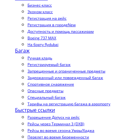
Бизнес-класс
Эконом-класс
Регистрация на рейс
Регистрация в городе
New
Доступность и помощь пассажирам
Boeing 737 MAX
На борту flydubai
Багаж
Ручная кладь
Регистрируемый багаж
Запрещенные и ограниченные предметы
Задержанный или поврежденный багаж
Спортивное снаряжение
Опасные предметы
Специальный багаж
Тарифы на регистрацию багажа в аэропорту
Быстрые ссылки
Разрешение Допуск на рейс
Рейсы через Терминал 3 (DXB)
Рейсы во время сезона Умры/Хаджа
Перелет во время беременности