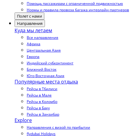
Помощь пассажирам с ограниченной подвижностью
Нормы и правила провоза багажа интерлайн-партнеров
Полет с нами
Направления
Куда мы летаем
Все направления
Африка
Центральная Азия
Европа
Индийский субконтинент
Ближний Восток
Юго-Восточная Азия
Популярные места отдыха
Рейсы в Тбилиси
Рейсы в Мале
Рейсы в Коломбо
Рейсы в Баку
Рейсы в Занзибар
Explore
Направления с визой по прибытии
flydubai Holidays