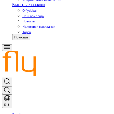
Быстрые ссылки
О flydubai
Наш авиапарк
Новости
Налоговая накладная
Карго
Помощь
RU