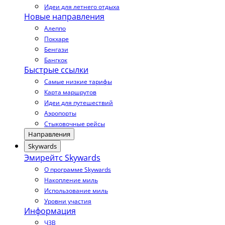
Идеи для летнего отдыха
Новые направления
Алеппо
Покхаре
Бенгази
Бангкок
Быстрые ссылки
Самые низкие тарифы
Карта маршрутов
Идеи для путешествий
Аэропорты
Стыковочные рейсы
Направления
Skywards
Эмирейтс Skywards
О программе Skywards
Накопление миль
Использование миль
Уровни участия
Информация
ЧЗВ