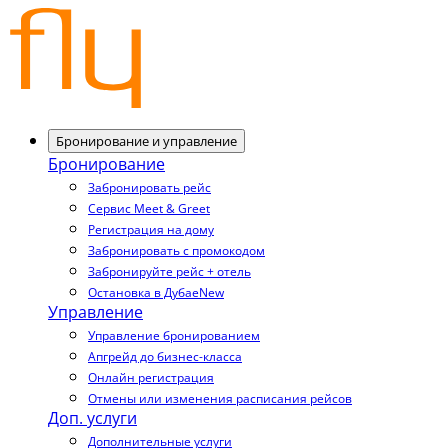
Бронирование и управление
Бронирование
Забронировать рейс
Сервис Meet & Greet
Регистрация на дому
Забронировать с промокодом
Забронируйте рейс + отель
Остановка в Дубае
New
Управление
Управление бронированием
Апгрейд до бизнес-класса
Онлайн регистрация
Отмены или изменения расписания рейсов
Доп. услуги
Дополнительные услуги