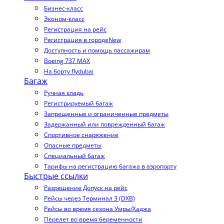
Бизнес-класс
Эконом-класс
Регистрация на рейс
Регистрация в городе
New
Доступность и помощь пассажирам
Boeing 737 MAX
На борту flydubai
Багаж
Ручная кладь
Регистрируемый багаж
Запрещенные и ограниченные предметы
Задержанный или поврежденный багаж
Спортивное снаряжение
Опасные предметы
Специальный багаж
Тарифы на регистрацию багажа в аэропорту
Быстрые ссылки
Разрешение Допуск на рейс
Рейсы через Терминал 3 (DXB)
Рейсы во время сезона Умры/Хаджа
Перелет во время беременности