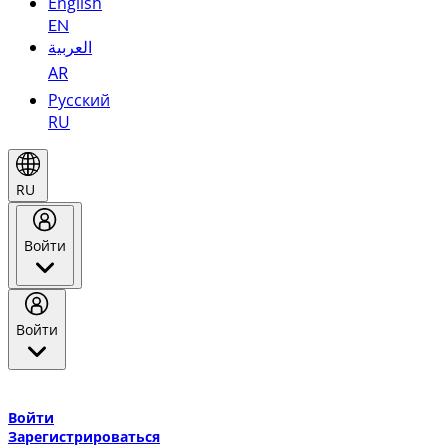
English
EN
العربية
AR
Русский
RU
RU
Войти
Войти
Добро пожаловать в Эмирейтс Skywards, программу лояльнос
авиакомпании Эмирейтс и теперь flydubai.
Войти
Зарегистрироваться