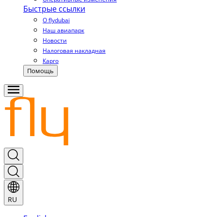
Быстрые ссылки
О flydubai
Наш авиапарк
Новости
Налоговая накладная
Карго
Помощь
RU