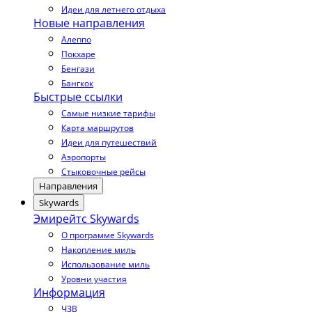
Идеи для летнего отдыха
Новые направления
Алеппо
Покхаре
Бенгази
Бангкок
Быстрые ссылки
Самые низкие тарифы
Карта маршрутов
Идеи для путешествий
Аэропорты
Стыковочные рейсы
Направления
Skywards
Эмирейтс Skywards
О программе Skywards
Накопление миль
Использование миль
Уровни участия
Информация
ЧЗВ