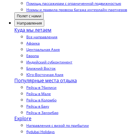
Помощь пассажирам с ограниченной подвижностью
Нормы и правила провоза багажа интерлайн-партнеров
Полет с нами
Направления
Куда мы летаем
Все направления
Африка
Центральная Азия
Европа
Индийский субконтинент
Ближний Восток
Юго-Восточная Азия
Популярные места отдыха
Рейсы в Тбилиси
Рейсы в Мале
Рейсы в Коломбо
Рейсы в Баку
Рейсы в Занзибар
Explore
Направления с визой по прибытии
flydubai Holidays