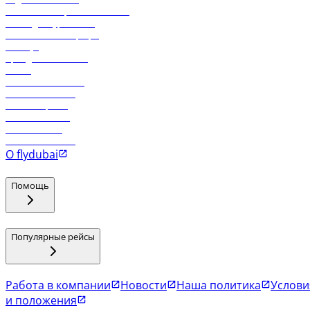
Реклама на бортовой системе
Логин для турагентов
Самые низкие тарифы
Holidays
Аренда автомобиля
Отели
Работа в компании
Рейсы в Тбилиси
Рейсы в Эр-Рияд
Рейсы в Маскат
Рейсы в Мале
Рейсы в Коломбо
О flydubai
Помощь
Популярные рейсы
Работа в компании
Новости
Наша политика
Услови
и положения