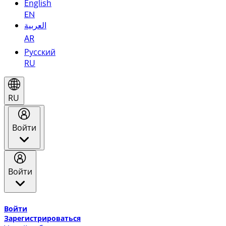
English
EN
العربية
AR
Русский
RU
RU
Войти
Войти
Добро пожаловать в Эмирейтс Skywards, программу лоя
Войти
Зарегистрироваться