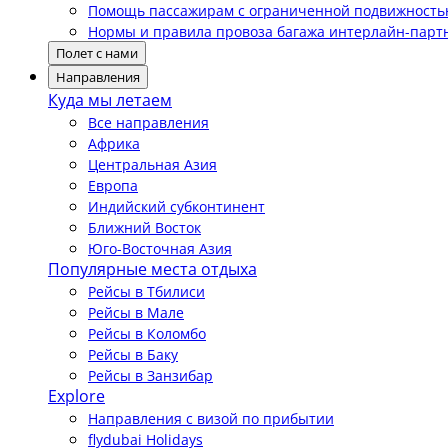
Помощь пассажирам с ограниченной подвижност
Нормы и правила провоза багажа интерлайн-парт
Полет с нами
Направления
Куда мы летаем
Все направления
Африка
Центральная Азия
Европа
Индийский субконтинент
Ближний Восток
Юго-Восточная Азия
Популярные места отдыха
Рейсы в Тбилиси
Рейсы в Мале
Рейсы в Коломбо
Рейсы в Баку
Рейсы в Занзибар
Explore
Направления с визой по прибытии
flydubai Holidays