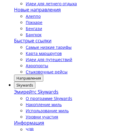
Идеи для летнего отдыха
Новые направления
Алеппо
Покхаре
Бенгази
Бангкок
Быстрые ссылки
Самые низкие тарифы
Карта маршрутов
Идеи для путешествий
Аэропорты
Стыковочные рейсы
Направления
Skywards
Эмирейтс Skywards
О программе Skywards
Накопление миль
Использование миль
Уровни участия
Информация
ЧЗВ