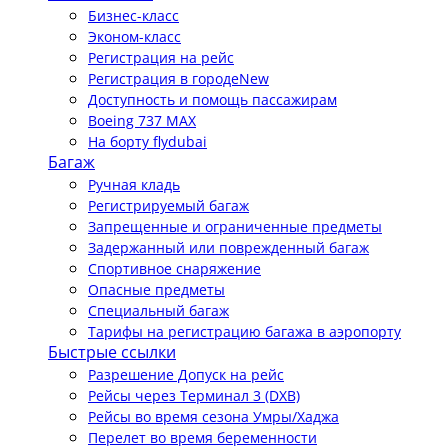
Бизнес-класс
Эконом-класс
Регистрация на рейс
Регистрация в городе
New
Доступность и помощь пассажирам
Boeing 737 MAX
На борту flydubai
Багаж
Ручная кладь
Регистрируемый багаж
Запрещенные и ограниченные предметы
Задержанный или поврежденный багаж
Спортивное снаряжение
Опасные предметы
Специальный багаж
Тарифы на регистрацию багажа в аэропорту
Быстрые ссылки
Разрешение Допуск на рейс
Рейсы через Терминал 3 (DXB)
Рейсы во время сезона Умры/Хаджа
Перелет во время беременности