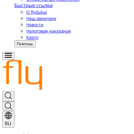
Быстрые ссылки
О flydubai
Наш авиапарк
Новости
Налоговая накладная
Карго
Помощь
RU