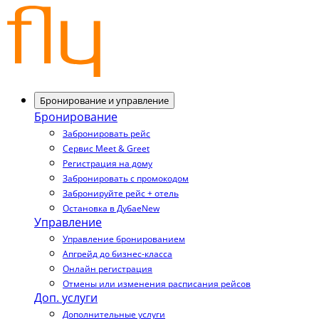
Бронирование и управление
Бронирование
Забронировать рейс
Сервис Meet & Greet
Регистрация на дому
Забронировать с промокодом
Забронируйте рейс + отель
Остановка в Дубае
New
Управление
Управление бронированием
Апгрейд до бизнес-класса
Онлайн регистрация
Отмены или изменения расписания рейсов
Доп. услуги
Дополнительные услуги