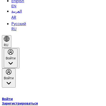
English
EN
العربية
AR
Русский
RU
RU
Войти
Войти
Добро пожаловать в Эмирейтс Skywards, программу лояльнос
авиакомпании Эмирейтс и теперь flydubai.
Войти
Зарегистрироваться