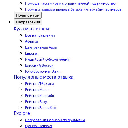
Помощь пассажирам с ограниченной подвижностью
Нормы и правила провоза багажа интерлайн-партнеров
Полет с нами
Направления
Куда мы летаем
Все направления
Африка
Центральная Азия
Европа
Индийский субконтинент
Ближний Восток
Юго-Восточная Азия
Популярные места отдыха
Рейсы в Тбилиси
Рейсы в Мале
Рейсы в Коломбо
Рейсы в Баку
Рейсы в Занзибар
Explore
Направления с визой по прибытии
flydubai Holidays