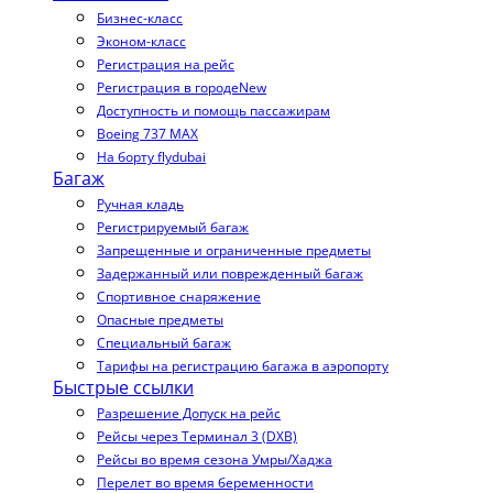
Бизнес-класс
Эконом-класс
Регистрация на рейс
Регистрация в городе
New
Доступность и помощь пассажирам
Boeing 737 MAX
На борту flydubai
Багаж
Ручная кладь
Регистрируемый багаж
Запрещенные и ограниченные предметы
Задержанный или поврежденный багаж
Спортивное снаряжение
Опасные предметы
Специальный багаж
Тарифы на регистрацию багажа в аэропорту
Быстрые ссылки
Разрешение Допуск на рейс
Рейсы через Терминал 3 (DXB)
Рейсы во время сезона Умры/Хаджа
Перелет во время беременности