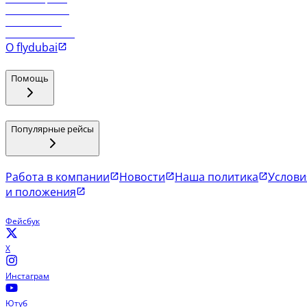
Рейсы в Маскат
Рейсы в Мале
Рейсы в Коломбо
О flydubai
Помощь
Популярные рейсы
Работа в компании
Новости
Наша политика
Услови
и положения
Фейсбук
X
Инстаграм
Ютуб