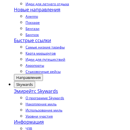
Идеи для летнего отдыха
Новые направления
Алеппо
Покхаре
Бенгази
Бангкок
Быстрые ссылки
Самые низкие тарифы
Карта маршрутов
Идеи для путешествий
Аэропорты
Стыковочные рейсы
Направления
Skywards
Эмирейтс Skywards
О программе Skywards
Накопление миль
Использование миль
Уровни участия
Информация
ЧЗВ