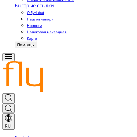
Быстрые ссылки
О flydubai
Наш авиапарк
Новости
Налоговая накладная
Карго
Помощь
RU