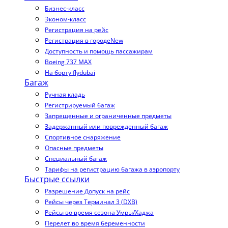
Бизнес-класс
Эконом-класс
Регистрация на рейс
Регистрация в городе
New
Доступность и помощь пассажирам
Boeing 737 MAX
На борту flydubai
Багаж
Ручная кладь
Регистрируемый багаж
Запрещенные и ограниченные предметы
Задержанный или поврежденный багаж
Спортивное снаряжение
Опасные предметы
Специальный багаж
Тарифы на регистрацию багажа в аэропорту
Быстрые ссылки
Разрешение Допуск на рейс
Рейсы через Терминал 3 (DXB)
Рейсы во время сезона Умры/Хаджа
Перелет во время беременности