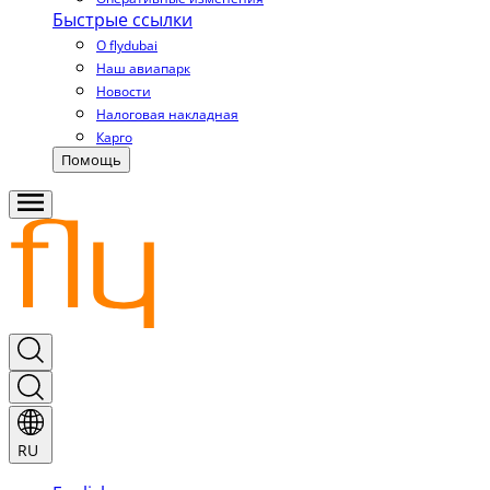
Быстрые ссылки
О flydubai
Наш авиапарк
Новости
Налоговая накладная
Карго
Помощь
RU