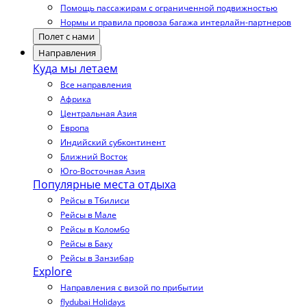
Помощь пассажирам с ограниченной подвижностью
Нормы и правила провоза багажа интерлайн-партнеров
Полет с нами
Направления
Куда мы летаем
Все направления
Африка
Центральная Азия
Европа
Индийский субконтинент
Ближний Восток
Юго-Восточная Азия
Популярные места отдыха
Рейсы в Тбилиси
Рейсы в Мале
Рейсы в Коломбо
Рейсы в Баку
Рейсы в Занзибар
Explore
Направления с визой по прибытии
flydubai Holidays