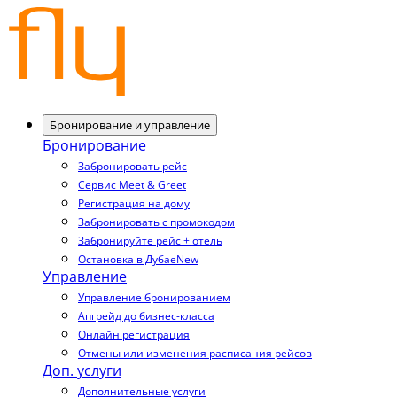
Бронирование и управление
Бронирование
Забронировать рейс
Сервис Meet & Greet
Регистрация на дому
Забронировать с промокодом
Забронируйте рейс + отель
Остановка в Дубае
New
Управление
Управление бронированием
Апгрейд до бизнес-класса
Онлайн регистрация
Отмены или изменения расписания рейсов
Доп. услуги
Дополнительные услуги