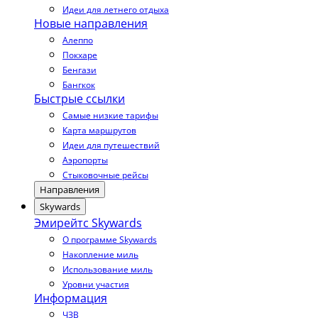
Идеи для летнего отдыха
Новые направления
Алеппо
Покхаре
Бенгази
Бангкок
Быстрые ссылки
Самые низкие тарифы
Карта маршрутов
Идеи для путешествий
Аэропорты
Стыковочные рейсы
Направления
Skywards
Эмирейтс Skywards
О программе Skywards
Накопление миль
Использование миль
Уровни участия
Информация
ЧЗВ