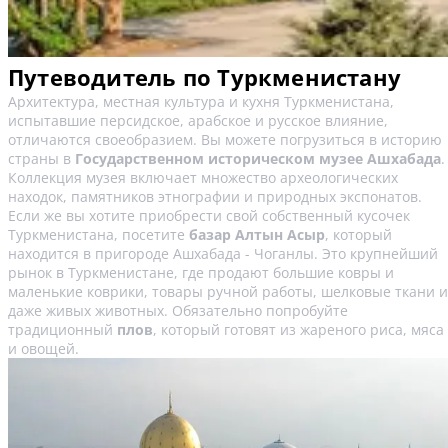
Путеводитель по Туркменистану
Архитектура, местная культура и кухня Туркменистана,
испытавшие персидское, арабское и русское влияние,
отличаются своеобразием. Вы можете погрузиться в историю
страны в
Государственном историческом музее Ашхабада
.
Коллекция музея включает множество археологических
находок, памятников этнографии и природных экспонатов.
Если же вы хотите приобрести свой собственный кусочек
Туркменистана, посетите
базар Алтын Асыр
, который
находится в пригороде Ашхабада - Чоганлы. Это крупнейший
рынок в Туркменистане, где продают большие ковры и
маленькие коврики, товары ручной работы, шелковые ткани и
даже живых животных. Обязательно попробуйте
традиционный
плов
, который готовят из жареного риса, мяса
и овощей.