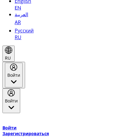
English
EN
العربية
AR
Русский
RU
RU
Войти
Войти
Добро пожаловать в Эмирейтс Skywards, программу лояльнос
авиакомпании Эмирейтс и теперь flydubai.
Войти
Зарегистрироваться