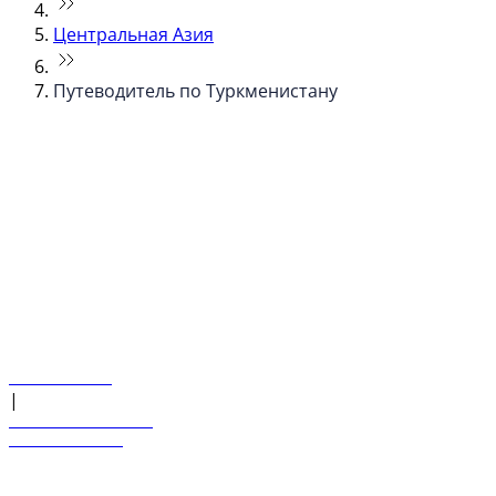
Центральная Азия
Путеводитель по Туркменистану
© flydubai 2026. Все права защищены.
Наша политика
|
Условия и положения
+971 600 54 44 45
Забронировать рейс