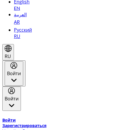
English
EN
العربية
AR
Русский
RU
RU
Войти
Войти
Добро пожаловать в Эмирейтс Skywards, программу лоя
Войти
Зарегистрироваться