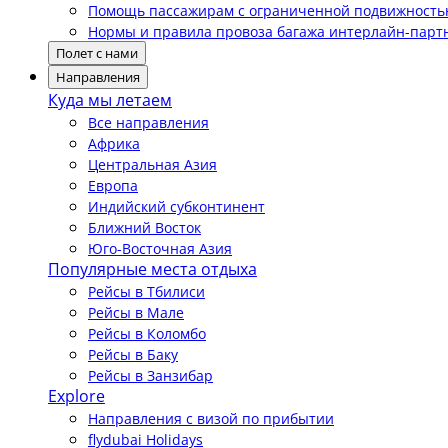
Помощь пассажирам с ограниченной подвижност
Нормы и правила провоза багажа интерлайн-парт
Полет с нами
Направления
Куда мы летаем
Все направления
Африка
Центральная Азия
Европа
Индийский субконтинент
Ближний Восток
Юго-Восточная Азия
Популярные места отдыха
Рейсы в Тбилиси
Рейсы в Мале
Рейсы в Коломбо
Рейсы в Баку
Рейсы в Занзибар
Explore
Направления с визой по прибытии
flydubai Holidays