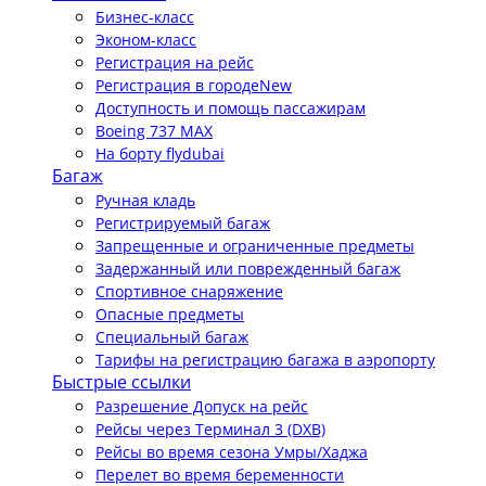
Бизнес-класс
Эконом-класс
Регистрация на рейс
Регистрация в городе
New
Доступность и помощь пассажирам
Boeing 737 MAX
На борту flydubai
Багаж
Ручная кладь
Регистрируемый багаж
Запрещенные и ограниченные предметы
Задержанный или поврежденный багаж
Спортивное снаряжение
Опасные предметы
Специальный багаж
Тарифы на регистрацию багажа в аэропорту
Быстрые ссылки
Разрешение Допуск на рейс
Рейсы через Терминал 3 (DXB)
Рейсы во время сезона Умры/Хаджа
Перелет во время беременности