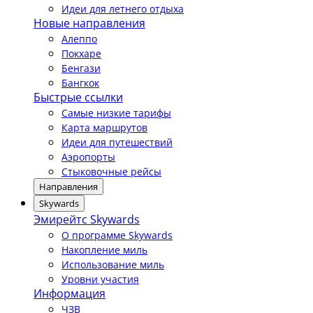
Идеи для летнего отдыха
Новые направления
Алеппо
Покхаре
Бенгази
Бангкок
Быстрые ссылки
Самые низкие тарифы
Карта маршрутов
Идеи для путешествий
Аэропорты
Стыковочные рейсы
Направления
Skywards
Эмирейтс Skywards
О программе Skywards
Накопление миль
Использование миль
Уровни участия
Информация
ЧЗВ