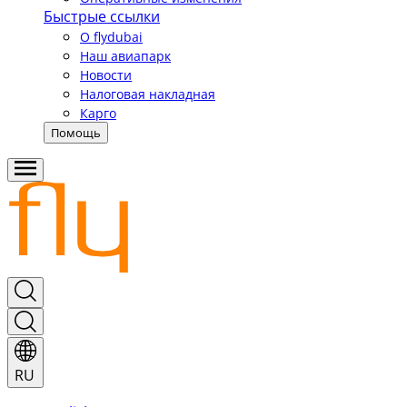
Быстрые ссылки
О flydubai
Наш авиапарк
Новости
Налоговая накладная
Карго
Помощь
RU