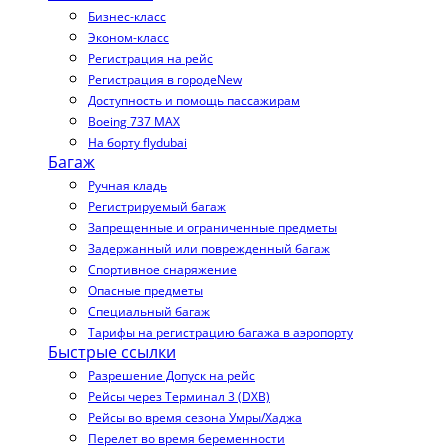
Бизнес-класс
Эконом-класс
Регистрация на рейс
Регистрация в городе
New
Доступность и помощь пассажирам
Boeing 737 MAX
На борту flydubai
Багаж
Ручная кладь
Регистрируемый багаж
Запрещенные и ограниченные предметы
Задержанный или поврежденный багаж
Спортивное снаряжение
Опасные предметы
Специальный багаж
Тарифы на регистрацию багажа в аэропорту
Быстрые ссылки
Разрешение Допуск на рейс
Рейсы через Терминал 3 (DXB)
Рейсы во время сезона Умры/Хаджа
Перелет во время беременности