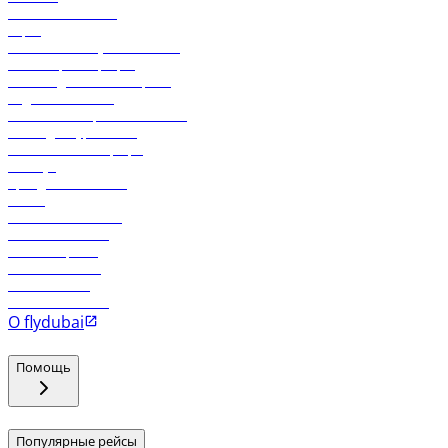
Свяжитесь с нами
Карго
Экологическая устойчивость
Онлайн-регистрация
Часто задаваемые вопросы
Отдел снабжения
Реклама на бортовой системе
Логин для турагентов
Самые низкие тарифы
Holidays
Аренда автомобиля
Отели
Работа в компании
Рейсы в Тбилиси
Рейсы в Эр-Рияд
Рейсы в Маскат
Рейсы в Мале
Рейсы в Коломбо
О flydubai
Помощь
Популярные рейсы