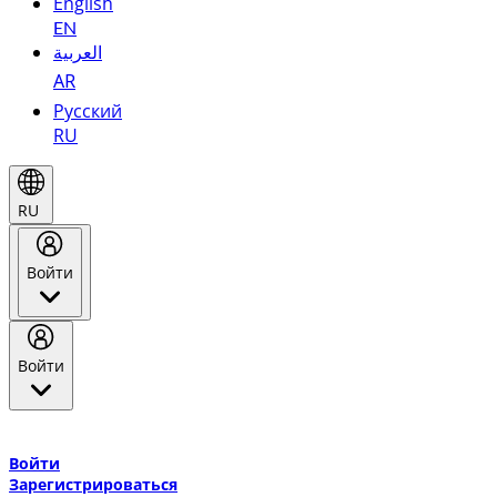
English
EN
العربية
AR
Русский
RU
RU
Войти
Войти
Добро пожаловать в Эмирейтс Skywards, программу лояльнос
авиакомпании Эмирейтс и теперь flydubai.
Войти
Зарегистрироваться