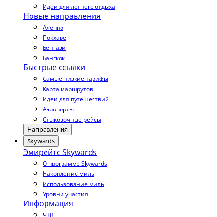
Идеи для летнего отдыха
Новые направления
Алеппо
Покхаре
Бенгази
Бангкок
Быстрые ссылки
Самые низкие тарифы
Карта маршрутов
Идеи для путешествий
Аэропорты
Стыковочные рейсы
Направления
Skywards
Эмирейтс Skywards
О программе Skywards
Накопление миль
Использование миль
Уровни участия
Информация
ЧЗВ