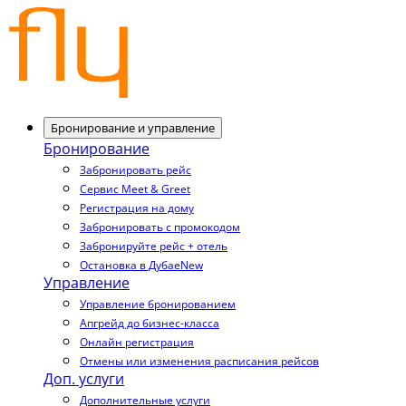
Бронирование и управление
Бронирование
Забронировать рейс
Сервис Meet & Greet
Регистрация на дому
Забронировать с промокодом
Забронируйте рейс + отель
Остановка в Дубае
New
Управление
Управление бронированием
Апгрейд до бизнес-класса
Онлайн регистрация
Отмены или изменения расписания рейсов
Доп. услуги
Дополнительные услуги