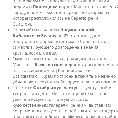
или полюбуйтесь прекрасными живописными
видами в
Лошицком парке
. Минск очень зелены
город, в нем множество парков, некоторые из
которых расположились на берегах реки
Свислочь.
Полюбуйтесь зданием
Национальной
библиотеки Беларуси
. 23-этажное здание
построено в форме гигантского бриллианта,
символизирующего драгоценные знания,
хранящиеся в книгах.
Один из самых красивых традиционных храмов
Минска ―
Всехсвятская церковь
, расположенная
на пересечении улиц Калиновского и
Всехсвятской. Храм построен в память о невинно
убиенных, всех святых Беларуси и павших воинах.
Посетите
Октябрьскую улицу
― культурный и
творческий центр Минска и оцените местное
уличное искусство. Прогуляйтесь по
художественным галереям, рынкам, выставкам
современного искусства и побывайте на концерта
под открытым небом в неофициальном арт-район