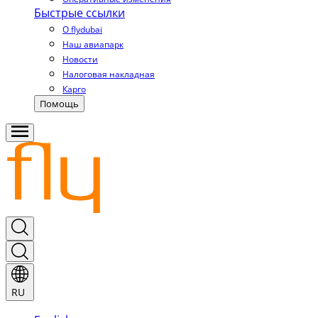
Быстрые ссылки
О flydubai
Наш авиапарк
Новости
Налоговая накладная
Карго
Помощь
RU