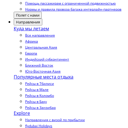
Помощь пассажирам с ограниченной подвижностью
Нормы и правила провоза багажа интерлайн-партнеров
Полет с нами
Направления
Куда мы летаем
Все направления
Африка
Центральная Азия
Европа
Индийский субконтинент
Ближний Восток
Юго-Восточная Азия
Популярные места отдыха
Рейсы в Тбилиси
Рейсы в Мале
Рейсы в Коломбо
Рейсы в Баку
Рейсы в Занзибар
Explore
Направления с визой по прибытии
flydubai Holidays