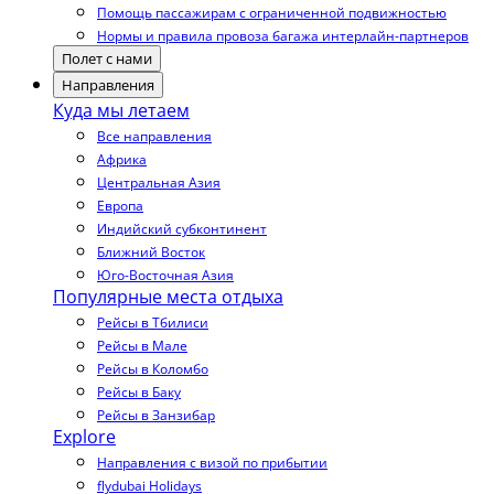
Помощь пассажирам с ограниченной подвижностью
Нормы и правила провоза багажа интерлайн-партнеров
Полет с нами
Направления
Куда мы летаем
Все направления
Африка
Центральная Азия
Европа
Индийский субконтинент
Ближний Восток
Юго-Восточная Азия
Популярные места отдыха
Рейсы в Тбилиси
Рейсы в Мале
Рейсы в Коломбо
Рейсы в Баку
Рейсы в Занзибар
Explore
Направления с визой по прибытии
flydubai Holidays