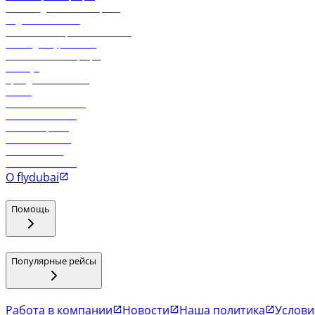
Часто задаваемые вопросы
Отдел снабжения
Реклама на бортовой системе
Логин для турагентов
Самые низкие тарифы
Holidays
Аренда автомобиля
Отели
Работа в компании
Рейсы в Тбилиси
Рейсы в Эр-Рияд
Рейсы в Маскат
Рейсы в Мале
Рейсы в Коломбо
О flydubai
Помощь
Популярные рейсы
Работа в компании
Новости
Наша политика
Услови