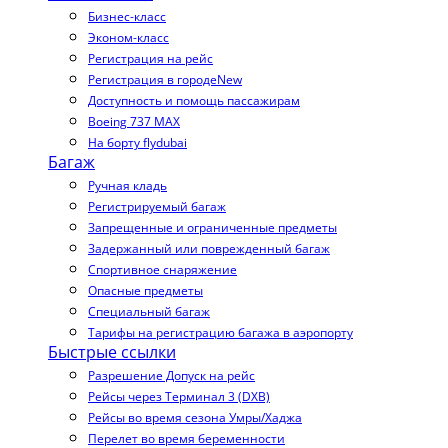
Бизнес-класс
Эконом-класс
Регистрация на рейс
Регистрация в городе
New
Доступность и помощь пассажирам
Boeing 737 MAX
На борту flydubai
Багаж
Ручная кладь
Регистрируемый багаж
Запрещенные и ограниченные предметы
Задержанный или поврежденный багаж
Спортивное снаряжение
Опасные предметы
Специальный багаж
Тарифы на регистрацию багажа в аэропорту
Быстрые ссылки
Разрешение Допуск на рейс
Рейсы через Терминал 3 (DXB)
Рейсы во время сезона Умры/Хаджа
Перелет во время беременности