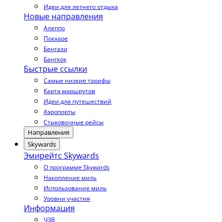
Идеи для летнего отдыха
Новые направления
Алеппо
Покхаре
Бенгази
Бангкок
Быстрые ссылки
Самые низкие тарифы
Карта маршрутов
Идеи для путешествий
Аэропорты
Стыковочные рейсы
Направления
Skywards
Эмирейтс Skywards
О программе Skywards
Накопление миль
Использование миль
Уровни участия
Информация
ЧЗВ