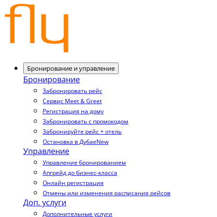
Бронирование и управление
Бронирование
Забронировать рейс
Сервис Meet & Greet
Регистрация на дому
Забронировать с промокодом
Забронируйте рейс + отель
Остановка в Дубае
New
Управление
Управление бронированием
Апгрейд до бизнес-класса
Онлайн регистрация
Отмены или изменения расписания рейсов
Доп. услуги
Дополнительные услуги