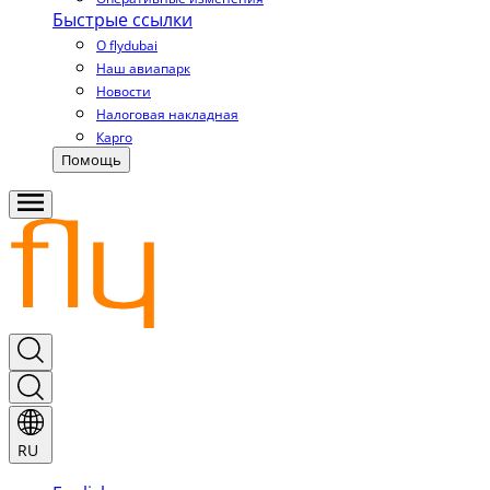
Быстрые ссылки
О flydubai
Наш авиапарк
Новости
Налоговая накладная
Карго
Помощь
RU