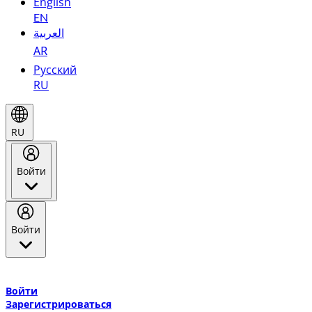
English
EN
العربية
AR
Русский
RU
RU
Войти
Войти
Добро пожаловать в Эмирейтс Skywards, программу лояльнос
авиакомпании Эмирейтс и теперь flydubai.
Войти
Зарегистрироваться