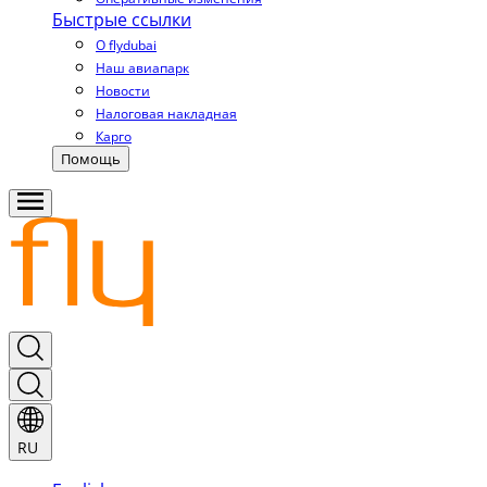
Быстрые ссылки
О flydubai
Наш авиапарк
Новости
Налоговая накладная
Карго
Помощь
RU