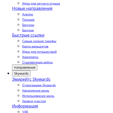
Идеи для летнего отдыха
Новые направления
Алеппо
Покхаре
Бенгази
Бангкок
Быстрые ссылки
Самые низкие тарифы
Карта маршрутов
Идеи для путешествий
Аэропорты
Стыковочные рейсы
Направления
Skywards
Эмирейтс Skywards
О программе Skywards
Накопление миль
Использование миль
Уровни участия
Информация
ЧЗВ