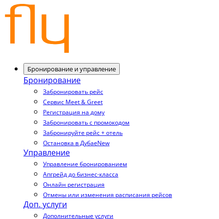
Бронирование и управление
Бронирование
Забронировать рейс
Сервис Meet & Greet
Регистрация на дому
Забронировать с промокодом
Забронируйте рейс + отель
Остановка в Дубае
New
Управление
Управление бронированием
Апгрейд до бизнес-класса
Онлайн регистрация
Отмены или изменения расписания рейсов
Доп. услуги
Дополнительные услуги