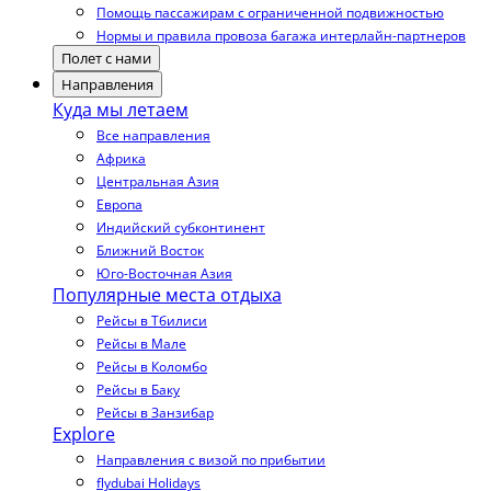
Помощь пассажирам с ограниченной подвижностью
Нормы и правила провоза багажа интерлайн-партнеров
Полет с нами
Направления
Куда мы летаем
Все направления
Африка
Центральная Азия
Европа
Индийский субконтинент
Ближний Восток
Юго-Восточная Азия
Популярные места отдыха
Рейсы в Тбилиси
Рейсы в Мале
Рейсы в Коломбо
Рейсы в Баку
Рейсы в Занзибар
Explore
Направления с визой по прибытии
flydubai Holidays