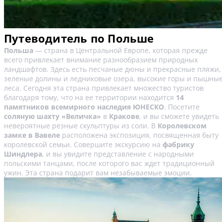
Путеводитель по Польше
Польша
― страна в Центральной Европе, которая прежде
всего привлекает внимание разнообразием природных
ландшафтов. Здесь есть песчаные дюны и прекрасные пляжи,
зеленые долины и ледниковые озера, высокие горы и пышны
леса. Сегодня эта страна привлекает множество туристов
благодаря тому, что на ее территории находится
14
памятников всемирного наследия ЮНЕСКО
. Посетите
соляную шахту «Величка»
в
Кракове
, и вы сможете увидеть
невероятные резные скульптуры из соли. В
Королевском
замке в Вавеле
расположена экспозиция, посвященная быту
королевской семьи. Совершите экскурсию на
фабрику
Шиндлера
, и вы увидите представление с народными
польскими танцами, после которого вас ждет традиционный
ужин. Эта страна подарит вам незабываемые эмоции.