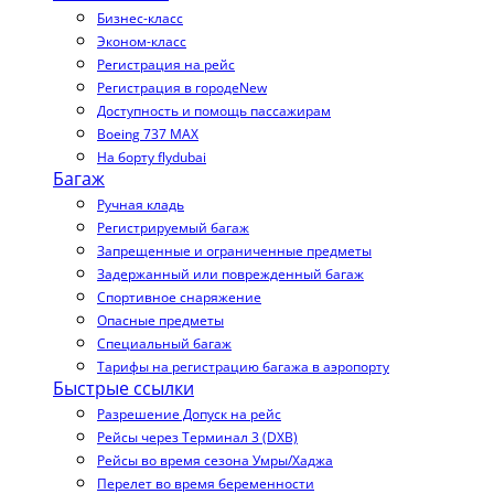
Бизнес-класс
Эконом-класс
Регистрация на рейс
Регистрация в городе
New
Доступность и помощь пассажирам
Boeing 737 MAX
На борту flydubai
Багаж
Ручная кладь
Регистрируемый багаж
Запрещенные и ограниченные предметы
Задержанный или поврежденный багаж
Спортивное снаряжение
Опасные предметы
Специальный багаж
Тарифы на регистрацию багажа в аэропорту
Быстрые ссылки
Разрешение Допуск на рейс
Рейсы через Терминал 3 (DXB)
Рейсы во время сезона Умры/Хаджа
Перелет во время беременности