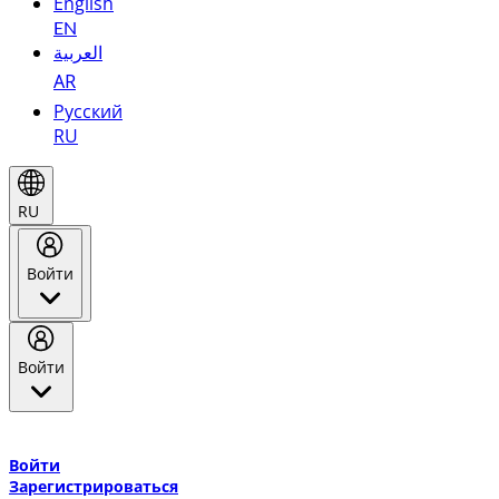
English
EN
العربية
AR
Русский
RU
RU
Войти
Войти
Добро пожаловать в Эмирейтс Skywards, программу лояльнос
авиакомпании Эмирейтс и теперь flydubai.
Войти
Зарегистрироваться