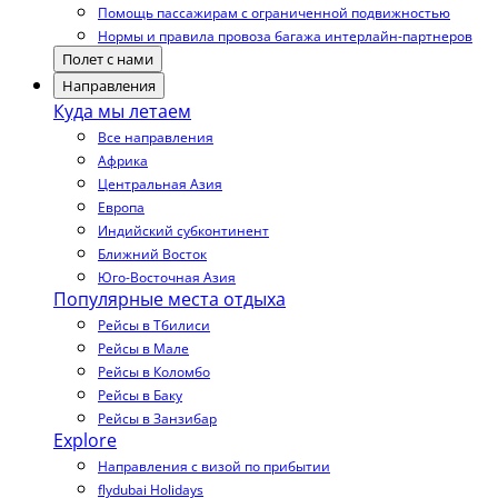
Помощь пассажирам с ограниченной подвижностью
Нормы и правила провоза багажа интерлайн-партнеров
Полет с нами
Направления
Куда мы летаем
Все направления
Африка
Центральная Азия
Европа
Индийский субконтинент
Ближний Восток
Юго-Восточная Азия
Популярные места отдыха
Рейсы в Тбилиси
Рейсы в Мале
Рейсы в Коломбо
Рейсы в Баку
Рейсы в Занзибар
Explore
Направления с визой по прибытии
flydubai Holidays