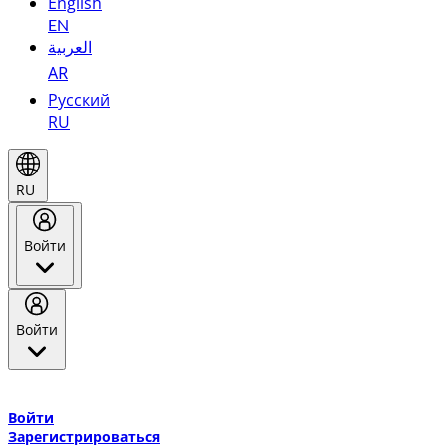
English
EN
العربية
AR
Русский
RU
RU
Войти
Войти
Добро пожаловать в Эмирейтс Skywards, программу лояльнос
авиакомпании Эмирейтс и теперь flydubai.
Войти
Зарегистрироваться