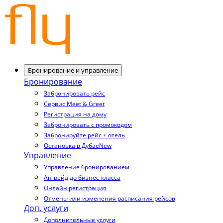
Бронирование и управление
Бронирование
Забронировать рейс
Сервис Meet & Greet
Регистрация на дому
Забронировать с промокодом
Забронируйте рейс + отель
Остановка в Дубае
New
Управление
Управление бронированием
Апгрейд до бизнес-класса
Онлайн регистрация
Отмены или изменения расписания рейсов
Доп. услуги
Дополнительные услуги