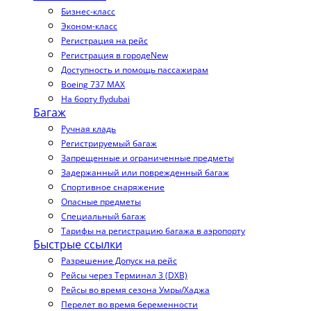
Бизнес-класс
Эконом-класс
Регистрация на рейс
Регистрация в городе
New
Доступность и помощь пассажирам
Boeing 737 MAX
На борту flydubai
Багаж
Ручная кладь
Регистрируемый багаж
Запрещенные и ограниченные предметы
Задержанный или поврежденный багаж
Спортивное снаряжение
Опасные предметы
Специальный багаж
Тарифы на регистрацию багажа в аэропорту
Быстрые ссылки
Разрешение Допуск на рейс
Рейсы через Терминал 3 (DXB)
Рейсы во время сезона Умры/Хаджа
Перелет во время беременности