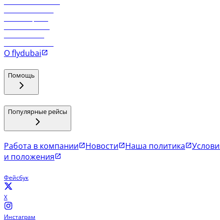
Работа в компании
Рейсы в Тбилиси
Рейсы в Эр-Рияд
Рейсы в Маскат
Рейсы в Мале
Рейсы в Коломбо
О flydubai
Помощь
Популярные рейсы
Работа в компании
Новости
Наша политика
Услови
и положения
Фейсбук
X
Инстаграм