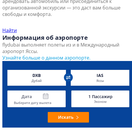
арендовать автомобиль или присоединиться к
организованной экскурсии — это даст вам больше
свободы и комфорта.
Найти ближайший офис продаж
Найти
Информация об аэропорте
flydubai выполняет полеты из и в Международный
аэропорт Яссы.
Узнайте больше о данном аэропорте.
DXB
IAS
Дубай
Яссы
Дата
1
Пассажир
Эконом
Выберите дату вылета
Искать