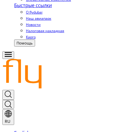
Быстрые ссылки
О flydubai
Наш авиапарк
Новости
Налоговая накладная
Карго
Помощь
RU