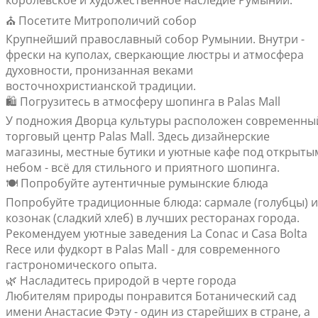
королевское и художественное наследие Румынии.
⛪ Посетите Митрополичий собор
Крупнейший православный собор Румынии. Внутри -
фрески на куполах, сверкающие люстры и атмосфера
духовности, пронизанная веками
восточнохристианской традиции.
🛍️ Погрузитесь в атмосферу шопинга в Palas Mall
У подножия Дворца культуры расположен современны
торговый центр Palas Mall. Здесь дизайнерские
магазины, местные бутики и уютные кафе под открыты
небом - всё для стильного и приятного шопинга.
🍽️ Попробуйте аутентичные румынские блюда
Попробуйте традиционные блюда: сармале (голубцы) и
козонак (сладкий хлеб) в лучших ресторанах города.
Рекомендуем уютные заведения La Conac и Casa Bolta
Rece или фудкорт в Palas Mall - для современного
гастрономического опыта.
🌿 Насладитесь природой в черте города
Любителям природы понравится Ботанический сад
имени Анастасие Фэту - один из старейших в стране, а