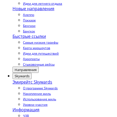
Идеи для летнего отдыха
Новые направления
Алеппо
Покхаре
Бенгази
Бангкок
Быстрые ссылки
Самые низкие тарифы
Карта маршрутов
Идеи для путешествий
Аэропорты
Стыковочные рейсы
Направления
Skywards
Эмирейтс Skywards
О программе Skywards
Накопление миль
Использование миль
Уровни участия
Информация
ЧЗВ