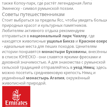
также Копоу-парк, где растёт легендарная Липа
Эминеску - символ румынской поэзии.
Советы путешественникам
Стоит выбраться за пределы Ясс, чтобы увидеть больш
природных красот и культурных памятников.
Любителям активного отдыха рекомендуем
отправиться в
национальный парк Чахлэу
, где
находятся живописные
ущелья Бикэз
и
Красное озер
- идеальные места для пеших походов. Ценителям
истории понравятся
монастыри Буковины
, внесённы
в список ЮНЕСКО - они славятся яркими фресками и
духовной значимостью. А для знакомства с румынской
сельской традицией отправляйтесь в
уезд Нямц
: здесь
можно посетить средневековую крепость Нямц и
уединённый
монастырь Агапия
, окружённый
живописной природой.