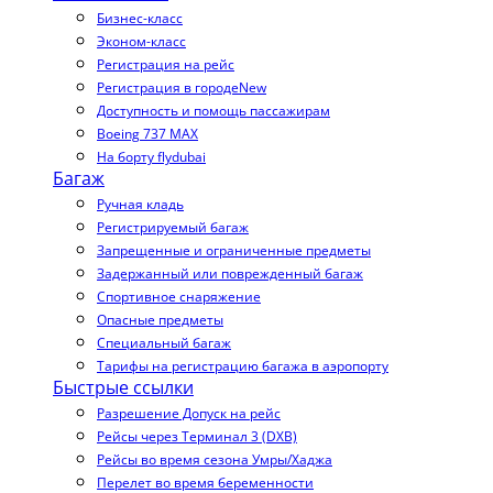
Бизнес-класс
Эконом-класс
Регистрация на рейс
Регистрация в городе
New
Доступность и помощь пассажирам
Boeing 737 MAX
На борту flydubai
Багаж
Ручная кладь
Регистрируемый багаж
Запрещенные и ограниченные предметы
Задержанный или поврежденный багаж
Спортивное снаряжение
Опасные предметы
Специальный багаж
Тарифы на регистрацию багажа в аэропорту
Быстрые ссылки
Разрешение Допуск на рейс
Рейсы через Терминал 3 (DXB)
Рейсы во время сезона Умры/Хаджа
Перелет во время беременности