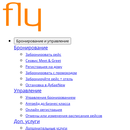
Бронирование и управление
Бронирование
Забронировать рейс
Сервис Meet & Greet
Регистрация на дому
Забронировать с промокодом
Забронируйте рейс + отель
Остановка в Дубае
New
Управление
Управление бронированием
Апгрейд до бизнес-класса
Онлайн регистрация
Отмены или изменения расписания рейсов
Доп. услуги
Дополнительные услуги