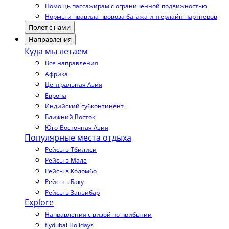
Помощь пассажирам с ограниченной подвижностью
Нормы и правила провоза багажа интерлайн-партнеров
Полет с нами
Направления
Куда мы летаем
Все направления
Африка
Центральная Азия
Европа
Индийский субконтинент
Ближний Восток
Юго-Восточная Азия
Популярные места отдыха
Рейсы в Тбилиси
Рейсы в Мале
Рейсы в Коломбо
Рейсы в Баку
Рейсы в Занзибар
Explore
Направления с визой по прибытии
flydubai Holidays