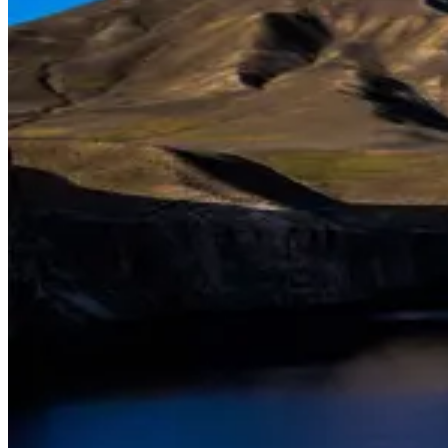
Величественные горы, природные красоты и многоликий
народ - вот почему Афганистан так интересен.
Национальны
парк Банди-Амир в районе города Бамиан
- великолепный