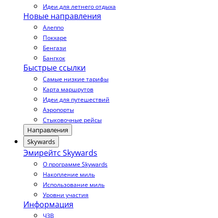
Идеи для летнего отдыха
Новые направления
Алеппо
Покхаре
Бенгази
Бангкок
Быстрые ссылки
Самые низкие тарифы
Карта маршрутов
Идеи для путешествий
Аэропорты
Стыковочные рейсы
Направления
Skywards
Эмирейтс Skywards
О программе Skywards
Накопление миль
Использование миль
Уровни участия
Информация
ЧЗВ