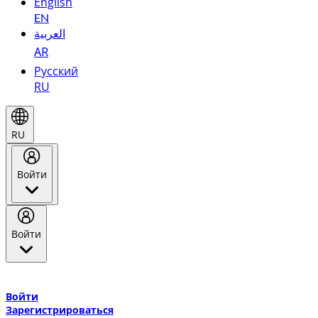
English
EN
العربية
AR
Русский
RU
RU
Войти
Войти
Добро пожаловать в Эмирейтс Skywards, программу лояльнос
авиакомпании Эмирейтс и теперь flydubai.
Войти
Зарегистрироваться