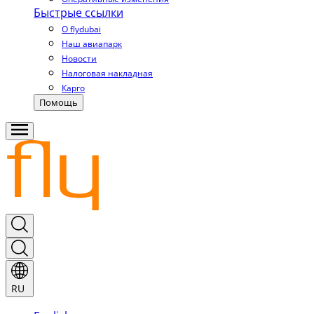
Быстрые ссылки
О flydubai
Наш авиапарк
Новости
Налоговая накладная
Карго
Помощь
RU