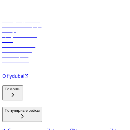
Онлайн-регистрация
Часто задаваемые вопросы
Отдел снабжения
Реклама на бортовой системе
Логин для турагентов
Самые низкие тарифы
Holidays
Аренда автомобиля
Отели
Работа в компании
Рейсы в Тбилиси
Рейсы в Эр-Рияд
Рейсы в Маскат
Рейсы в Мале
Рейсы в Коломбо
О flydubai
Помощь
Популярные рейсы