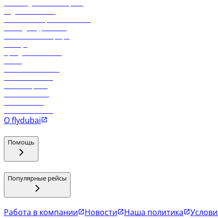
Часто задаваемые вопросы
Отдел снабжения
Реклама на бортовой системе
Логин для турагентов
Самые низкие тарифы
Holidays
Аренда автомобиля
Отели
Работа в компании
Рейсы в Тбилиси
Рейсы в Эр-Рияд
Рейсы в Маскат
Рейсы в Мале
Рейсы в Коломбо
О flydubai
Помощь
Популярные рейсы
Работа в компании
Новости
Наша политика
Услови