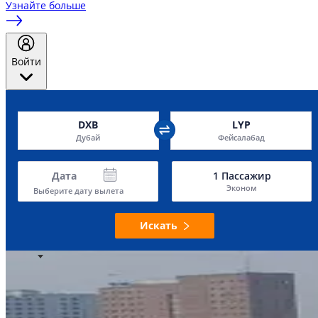
Узнайте больше
Войти
DXB
LYP
Дубай
Фейсалабад
Дата
1
Пассажир
Эконом
Выберите дату вылета
Искать