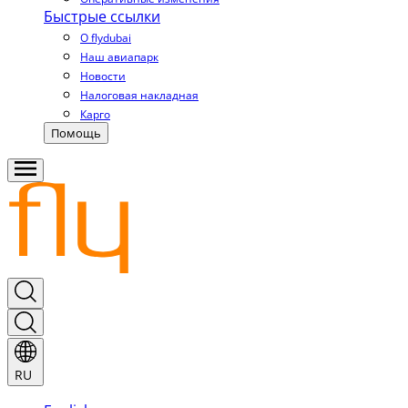
Быстрые ссылки
О flydubai
Наш авиапарк
Новости
Налоговая накладная
Карго
Помощь
RU