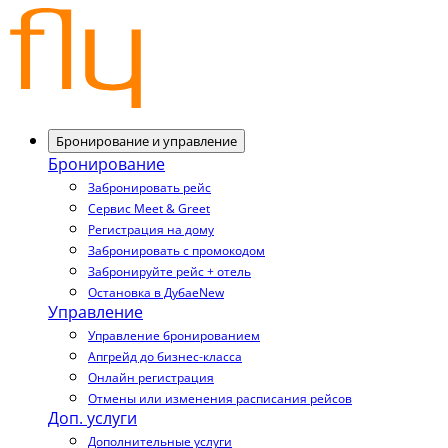
Бронирование и управление
Бронирование
Забронировать рейс
Сервис Meet & Greet
Регистрация на дому
Забронировать с промокодом
Забронируйте рейс + отель
Остановка в Дубае
New
Управление
Управление бронированием
Апгрейд до бизнес-класса
Онлайн регистрация
Отмены или изменения расписания рейсов
Доп. услуги
Дополнительные услуги