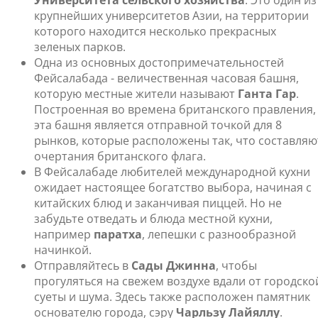
Университета сельского хозяйства
. Это один из
крупнейших университетов Азии, на территории
которого находится несколько прекрасных
зеленых парков.
Одна из основных достопримечательностей
Фейсалабада - величественная часовая башня,
которую местные жители называют
Ганта Гар
.
Построенная во времена британского правления,
эта башня является отправной точкой для 8
рынков, которые расположены так, что составляю
очертания британского флага.
В Фейсалабаде любителей международной кухни
ожидает настоящее богатство выбора, начиная с
китайских блюд и заканчивая пиццей. Но не
забудьте отведать и блюда местной кухни,
например
паратха
, лепешки с разнообразной
начинкой.
Отправляйтесь в
Сады Джинна
, чтобы
прогуляться на свежем воздухе вдали от городско
суеты и шума. Здесь также расположен памятник
основателю города, сэру
Чарльзу Лайялл
у
.