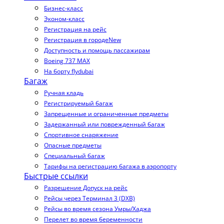
Бизнес-класс
Эконом-класс
Регистрация на рейс
Регистрация в городе
New
Доступность и помощь пассажирам
Boeing 737 MAX
На борту flydubai
Багаж
Ручная кладь
Регистрируемый багаж
Запрещенные и ограниченные предметы
Задержанный или поврежденный багаж
Спортивное снаряжение
Опасные предметы
Специальный багаж
Тарифы на регистрацию багажа в аэропорту
Быстрые ссылки
Разрешение Допуск на рейс
Рейсы через Терминал 3 (DXB)
Рейсы во время сезона Умры/Хаджа
Перелет во время беременности