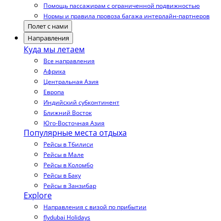
Помощь пассажирам с ограниченной подвижностью
Нормы и правила провоза багажа интерлайн-партнеров
Полет с нами
Направления
Куда мы летаем
Все направления
Африка
Центральная Азия
Европа
Индийский субконтинент
Ближний Восток
Юго-Восточная Азия
Популярные места отдыха
Рейсы в Тбилиси
Рейсы в Мале
Рейсы в Коломбо
Рейсы в Баку
Рейсы в Занзибар
Explore
Направления с визой по прибытии
flydubai Holidays