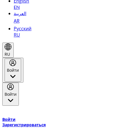
English
EN
العربية
AR
Русский
RU
RU
Войти
Войти
Добро пожаловать в Эмирейтс Skywards, программу лояльнос
авиакомпании Эмирейтс и теперь flydubai.
Войти
Зарегистрироваться