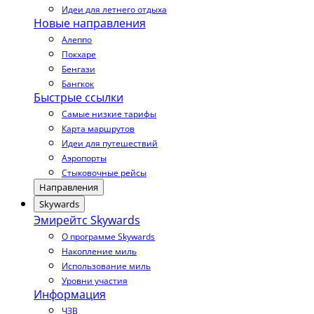
Идеи для летнего отдыха
Новые направления
Алеппо
Покхаре
Бенгази
Бангкок
Быстрые ссылки
Самые низкие тарифы
Карта маршрутов
Идеи для путешествий
Аэропорты
Стыковочные рейсы
Направления
Skywards
Эмирейтс Skywards
О программе Skywards
Накопление миль
Использование миль
Уровни участия
Информация
ЧЗВ