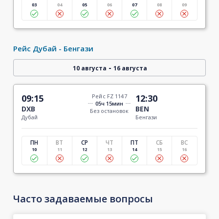
03
04
05
06
07
08
09
Рейс Дубай - Бенгази
-
10 августа
16 августа
09:15
Рейс FZ 1147
12:30
05ч 15мин
DXB
BEN
Без остановок
Дубай
Бенгази
ПН
ВТ
СР
ЧТ
ПТ
СБ
ВС
10
11
12
13
14
15
16
Часто задаваемые вопросы