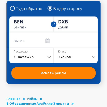
Туда-обратно
В одну сторону
BEN
DXB
Бенгази
Дубай
Вылет
Пассажир
Класс
1
Пассажир
Эконом
Искать рейсы
Главная
Рейсы
В Объединенные Арабские Эмираты