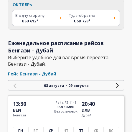
ОКТЯБРЬ
В одну сторону
Туда-обратно
USD 612
*
USD 728
*
Еженедельное расписание рейсов
Бенгази - Дубай
Выберите удобное для вас время перелета
Бенгази - Дубай.
Рейс Бенгази - Дубай
-
03 августа
09 августа
13:30
Рейс FZ 1148
20:40
05ч 10мин
BEN
DXB
Без остановок
Бенгази
Дубай
ПН
ВТ
СР
ЧТ
ПТ
СБ
ВС