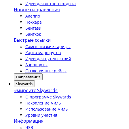
Идеи для летнего отдыха
Новые направления
Алеппо
Покхаре
Бенгази
Бангкок
Быстрые ссылки
Самые низкие тарифы
Карта маршрутов
Идеи для путешествий
Аэропорты
Стыковочные рейсы
Направления
Skywards
Эмирейтс Skywards
О программе Skywards
Накопление миль
Использование миль
Уровни участия
Информация
ЧЗВ