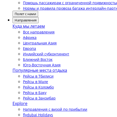
Помощь пассажирам с ограниченной подвижност
Нормы и правила провоза багажа интерлайн-парт
Полет с нами
Направления
Куда мы летаем
Все направления
Африка
Центральная Азия
Европа
Индийский субконтинент
Ближний Восток
Юго-Восточная Азия
Популярные места отдыха
Рейсы в Тбилиси
Рейсы в Мале
Рейсы в Коломбо
Рейсы в Баку
Рейсы в Занзибар
Explore
Направления с визой по прибытии
flydubai Holidays