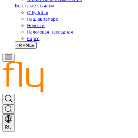
Быстрые ссылки
О flydubai
Наш авиапарк
Новости
Налоговая накладная
Карго
Помощь
RU