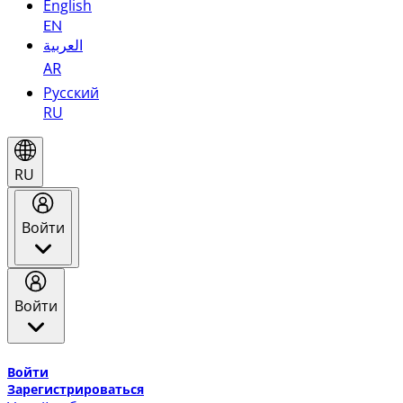
English
EN
العربية
AR
Русский
RU
RU
Войти
Войти
Добро пожаловать в Эмирейтс Skywards, программу лоя
Войти
Зарегистрироваться