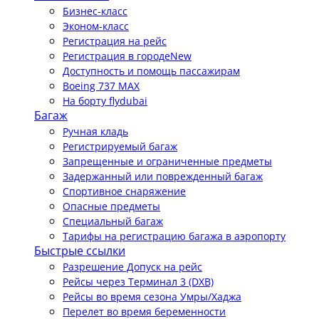
Бизнес-класс
Эконом-класс
Регистрация на рейс
Регистрация в городе
New
Доступность и помощь пассажирам
Boeing 737 MAX
На борту flydubai
Багаж
Ручная кладь
Регистрируемый багаж
Запрещенные и ограниченные предметы
Задержанный или поврежденный багаж
Спортивное снаряжение
Опасные предметы
Специальный багаж
Тарифы на регистрацию багажа в аэропорту
Быстрые ссылки
Разрешение Допуск на рейс
Рейсы через Терминал 3 (DXB)
Рейсы во время сезона Умры/Хаджа
Перелет во время беременности