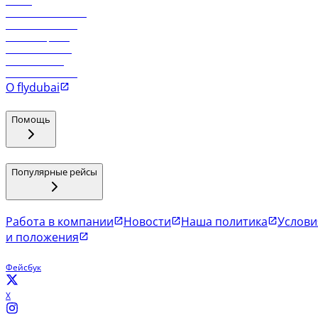
Отели
Работа в компании
Рейсы в Тбилиси
Рейсы в Эр-Рияд
Рейсы в Маскат
Рейсы в Мале
Рейсы в Коломбо
О flydubai
Помощь
Популярные рейсы
Работа в компании
Новости
Наша политика
Услови
и положения
Фейсбук
X