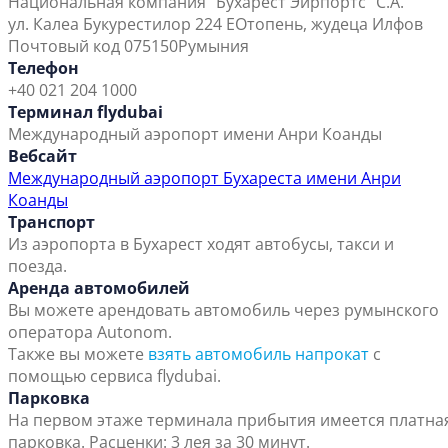
Национальная компания "Бухарест Эйрпортс" С.А.
ул. Калеа Букурестилор 224 E
Отопень, жудеца Илфов
Почтовый код 075150
Румыния
Телефон
+40 021 204 1000
Терминал flydubai
Международный аэропорт имени Анри Коанды
Вебсайт
Международный аэропорт Бухареста имени Анри
Коанды
Транспорт
Из аэропорта в Бухарест ходят автобусы, такси и
поезда.
Аренда автомобилей
Вы можете арендовать автомобиль через румынского
оператора Autonom.
Также вы можете
взять автомобиль напрокат
с
помощью сервиса flydubai.
Парковка
На первом этаже терминала прибытия имеется платна
парковка. Расценки: 3 лея за 30 минут.