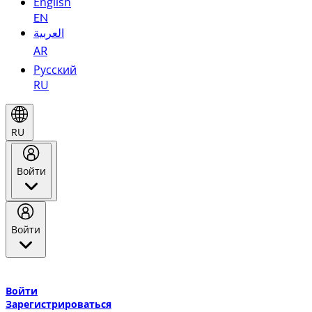
English
EN
العربية
AR
Русский
RU
RU
Войти
Войти
Добро пожаловать в Эмирейтс Skywards, программу лояльнос
авиакомпании Эмирейтс и теперь flydubai.
Войти
Зарегистрироваться