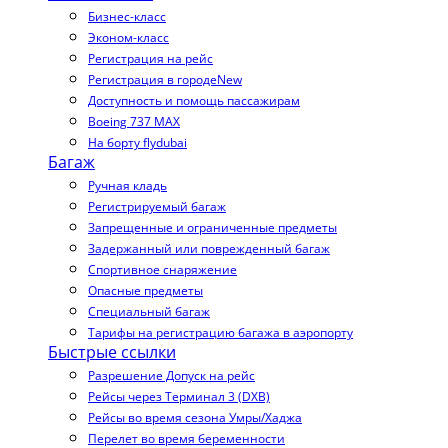
Бизнес-класс
Эконом-класс
Регистрация на рейс
Регистрация в городе
New
Доступность и помощь пассажирам
Boeing 737 MAX
На борту flydubai
Багаж
Ручная кладь
Регистрируемый багаж
Запрещенные и ограниченные предметы
Задержанный или поврежденный багаж
Спортивное снаряжение
Опасные предметы
Специальный багаж
Тарифы на регистрацию багажа в аэропорту
Быстрые ссылки
Разрешение Допуск на рейс
Рейсы через Терминал 3 (DXB)
Рейсы во время сезона Умры/Хаджа
Перелет во время беременности