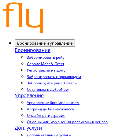
Бронирование и управление
Бронирование
Забронировать рейс
Сервис Meet & Greet
Регистрация на дому
Забронировать с промокодом
Забронируйте рейс + отель
Остановка в Дубае
New
Управление
Управление бронированием
Апгрейд до бизнес-класса
Онлайн регистрация
Отмены или изменения расписания рейсов
Доп. услуги
Дополнительные услуги