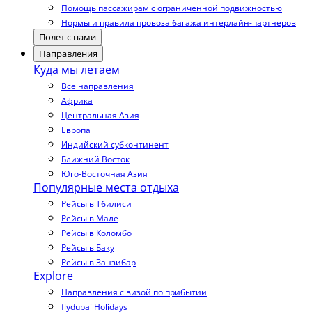
Помощь пассажирам с ограниченной подвижностью
Нормы и правила провоза багажа интерлайн-партнеров
Полет с нами
Направления
Куда мы летаем
Все направления
Африка
Центральная Азия
Европа
Индийский субконтинент
Ближний Восток
Юго-Восточная Азия
Популярные места отдыха
Рейсы в Тбилиси
Рейсы в Мале
Рейсы в Коломбо
Рейсы в Баку
Рейсы в Занзибар
Explore
Направления с визой по прибытии
flydubai Holidays