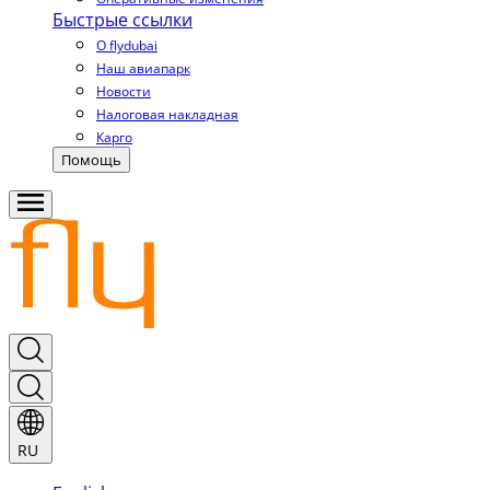
Быстрые ссылки
О flydubai
Наш авиапарк
Новости
Налоговая накладная
Карго
Помощь
RU