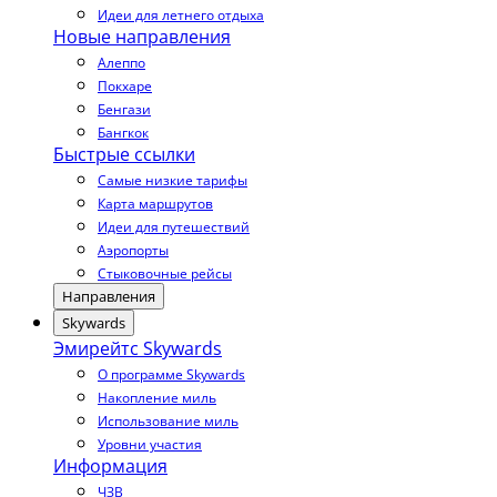
Идеи для летнего отдыха
Новые направления
Алеппо
Покхаре
Бенгази
Бангкок
Быстрые ссылки
Самые низкие тарифы
Карта маршрутов
Идеи для путешествий
Аэропорты
Стыковочные рейсы
Направления
Skywards
Эмирейтс Skywards
О программе Skywards
Накопление миль
Использование миль
Уровни участия
Информация
ЧЗВ