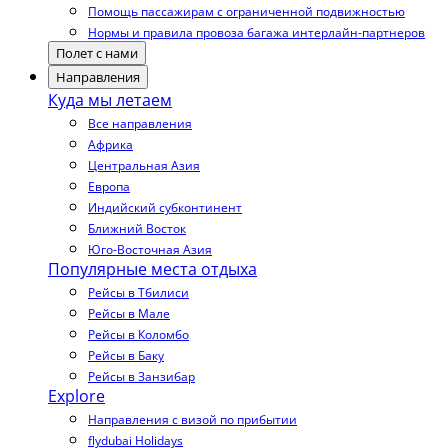
Помощь пассажирам с ограниченной подвижностью
Нормы и правила провоза багажа интерлайн-партнеров
Полет с нами
Направления
Куда мы летаем
Все направления
Африка
Центральная Азия
Европа
Индийский субконтинент
Ближний Восток
Юго-Восточная Азия
Популярные места отдыха
Рейсы в Тбилиси
Рейсы в Мале
Рейсы в Коломбо
Рейсы в Баку
Рейсы в Занзибар
Explore
Направления с визой по прибытии
flydubai Holidays