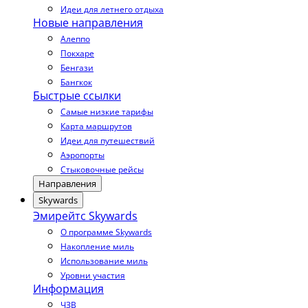
Идеи для летнего отдыха
Новые направления
Алеппо
Покхаре
Бенгази
Бангкок
Быстрые ссылки
Самые низкие тарифы
Карта маршрутов
Идеи для путешествий
Аэропорты
Стыковочные рейсы
Направления
Skywards
Эмирейтс Skywards
О программе Skywards
Накопление миль
Использование миль
Уровни участия
Информация
ЧЗВ