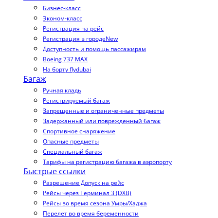
Бизнес-класс
Эконом-класс
Регистрация на рейс
Регистрация в городе
New
Доступность и помощь пассажирам
Boeing 737 MAX
На борту flydubai
Багаж
Ручная кладь
Регистрируемый багаж
Запрещенные и ограниченные предметы
Задержанный или поврежденный багаж
Спортивное снаряжение
Опасные предметы
Специальный багаж
Тарифы на регистрацию багажа в аэропорту
Быстрые ссылки
Разрешение Допуск на рейс
Рейсы через Терминал 3 (DXB)
Рейсы во время сезона Умры/Хаджа
Перелет во время беременности