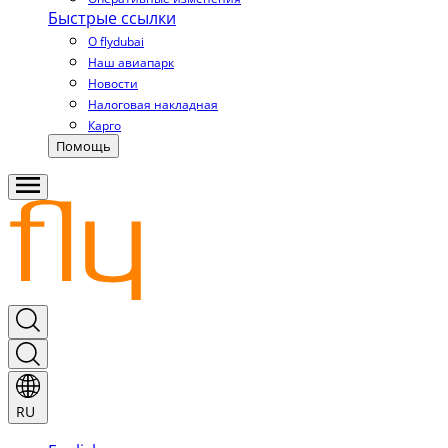
Быстрые ссылки
О flydubai
Наш авиапарк
Новости
Налоговая накладная
Карго
Помощь
RU