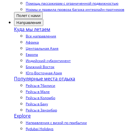
Помощь пассажирам с ограниченной подвижностью
Нормы и правила провоза багажа интерлайн-партнеров
Полет с нами
Направления
Куда мы летаем
Все направления
Африка
Центральная Азия
Европа
Индийский субконтинент
Ближний Восток
Юго-Восточная Азия
Популярные места отдыха
Рейсы в Тбилиси
Рейсы в Мале
Рейсы в Коломбо
Рейсы в Баку
Рейсы в Занзибар
Explore
Направления с визой по прибытии
flydubai Holidays