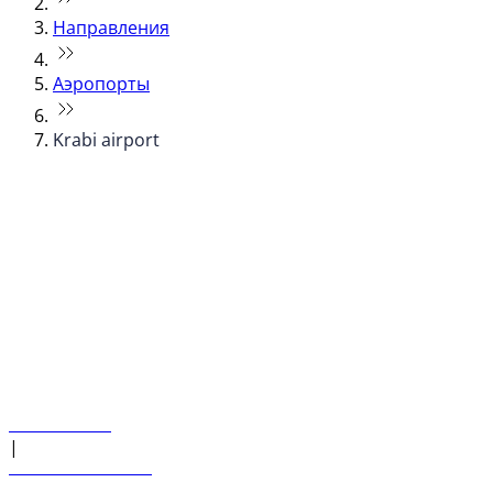
Направления
Аэропорты
Krabi airport
© flydubai 2026. Все права защищены.
Наша политика
|
Условия и положения
+971 600 54 44 45