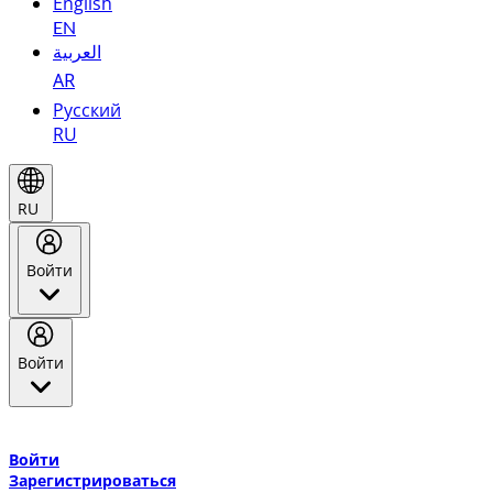
English
EN
العربية
AR
Русский
RU
RU
Войти
Войти
Добро пожаловать в Эмирейтс Skywards, программу лояльнос
авиакомпании Эмирейтс и теперь flydubai.
Войти
Зарегистрироваться