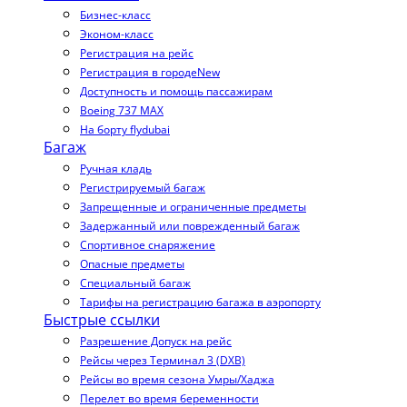
Бизнес-класс
Эконом-класс
Регистрация на рейс
Регистрация в городе
New
Доступность и помощь пассажирам
Boeing 737 MAX
На борту flydubai
Багаж
Ручная кладь
Регистрируемый багаж
Запрещенные и ограниченные предметы
Задержанный или поврежденный багаж
Спортивное снаряжение
Опасные предметы
Специальный багаж
Тарифы на регистрацию багажа в аэропорту
Быстрые ссылки
Разрешение Допуск на рейс
Рейсы через Терминал 3 (DXB)
Рейсы во время сезона Умры/Хаджа
Перелет во время беременности