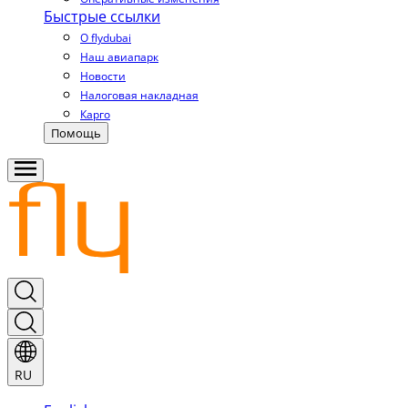
Быстрые ссылки
О flydubai
Наш авиапарк
Новости
Налоговая накладная
Карго
Помощь
RU