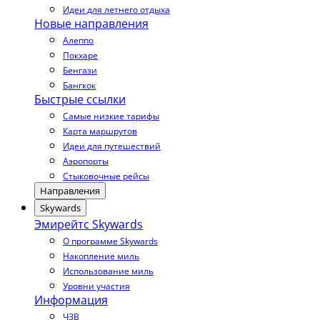
Идеи для летнего отдыха
Новые направления
Алеппо
Покхаре
Бенгази
Бангкок
Быстрые ссылки
Самые низкие тарифы
Карта маршрутов
Идеи для путешествий
Аэропорты
Стыковочные рейсы
Направления
Skywards
Эмирейтс Skywards
О программе Skywards
Накопление миль
Использование миль
Уровни участия
Информация
ЧЗВ