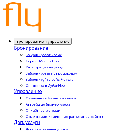
Бронирование и управление
Бронирование
Забронировать рейс
Сервис Meet & Greet
Регистрация на дому
Забронировать с промокодом
Забронируйте рейс + отель
Остановка в Дубае
New
Управление
Управление бронированием
Апгрейд до бизнес-класса
Онлайн регистрация
Отмены или изменения расписания рейсов
Доп. услуги
Дополнительные услуги