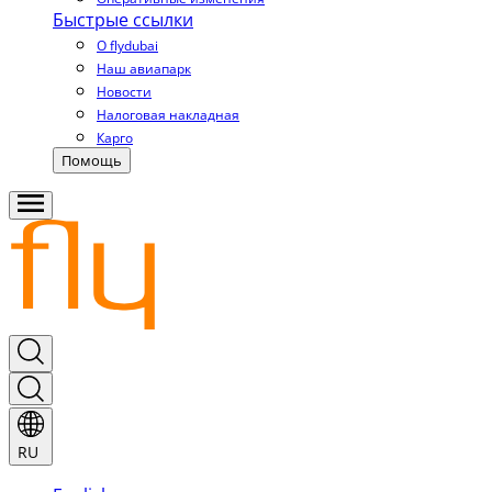
Быстрые ссылки
О flydubai
Наш авиапарк
Новости
Налоговая накладная
Карго
Помощь
RU