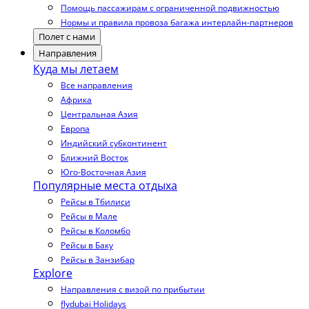
Помощь пассажирам с ограниченной подвижностью
Нормы и правила провоза багажа интерлайн-партнеров
Полет с нами
Направления
Куда мы летаем
Все направления
Африка
Центральная Азия
Европа
Индийский субконтинент
Ближний Восток
Юго-Восточная Азия
Популярные места отдыха
Рейсы в Тбилиси
Рейсы в Мале
Рейсы в Коломбо
Рейсы в Баку
Рейсы в Занзибар
Explore
Направления с визой по прибытии
flydubai Holidays