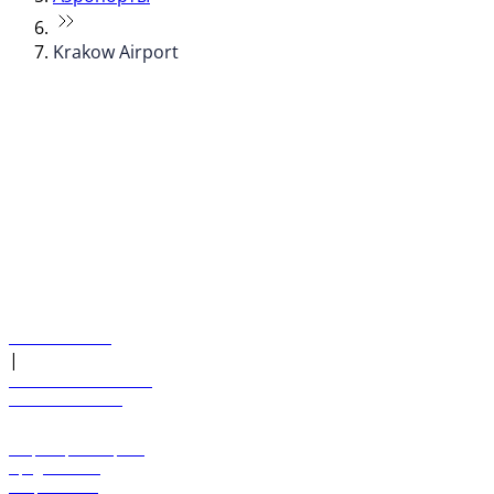
Krakow Airport
© flydubai 2026. Все права защищены.
Наша политика
|
Условия и положения
+971 600 54 44 45
Забронировать рейс
Предложения
Направления