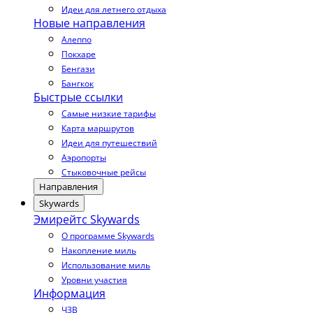
Идеи для летнего отдыха
Новые направления
Алеппо
Покхаре
Бенгази
Бангкок
Быстрые ссылки
Самые низкие тарифы
Карта маршрутов
Идеи для путешествий
Аэропорты
Стыковочные рейсы
Направления
Skywards
Эмирейтс Skywards
О программе Skywards
Накопление миль
Использование миль
Уровни участия
Информация
ЧЗВ