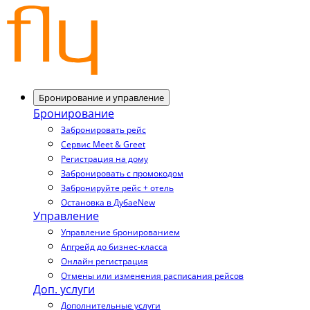
Бронирование и управление
Бронирование
Забронировать рейс
Сервис Meet & Greet
Регистрация на дому
Забронировать с промокодом
Забронируйте рейс + отель
Остановка в Дубае
New
Управление
Управление бронированием
Апгрейд до бизнес-класса
Онлайн регистрация
Отмены или изменения расписания рейсов
Доп. услуги
Дополнительные услуги