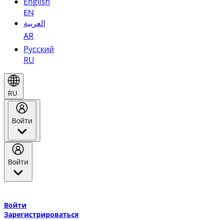
English
EN
العربية
AR
Русский
RU
RU
Войти
Войти
Добро пожаловать в Эмирейтс Skywards, программу лояльнос
авиакомпании Эмирейтс и теперь flydubai.
Войти
Зарегистрироваться