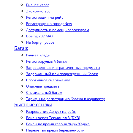
Бизнес-класс
Эконом-класс
Регистрация на рейс
Регистрация в городе
New
Доступность и помощь пассажирам
Boeing 737 MAX
На борту flydubai
Багаж
Ручная кладь
Регистрируемый багаж
Запрещенные и ограниченные предметы
Задержанный или поврежденный багаж
Спортивное снаряжение
Опасные предметы
Специальный багаж
Тарифы на регистрацию багажа в аэропорту
Быстрые ссылки
Разрешение Допуск на рейс
Рейсы через Терминал 3 (DXB)
Рейсы во время сезона Умры/Хаджа
Перелет во время беременности