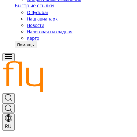
Быстрые ссылки
О flydubai
Наш авиапарк
Новости
Налоговая накладная
Карго
Помощь
RU