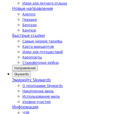
Идеи для летнего отдыха
Новые направления
Алеппо
Покхаре
Бенгази
Бангкок
Быстрые ссылки
Самые низкие тарифы
Карта маршрутов
Идеи для путешествий
Аэропорты
Стыковочные рейсы
Направления
Skywards
Эмирейтс Skywards
О программе Skywards
Накопление миль
Использование миль
Уровни участия
Информация
ЧЗВ