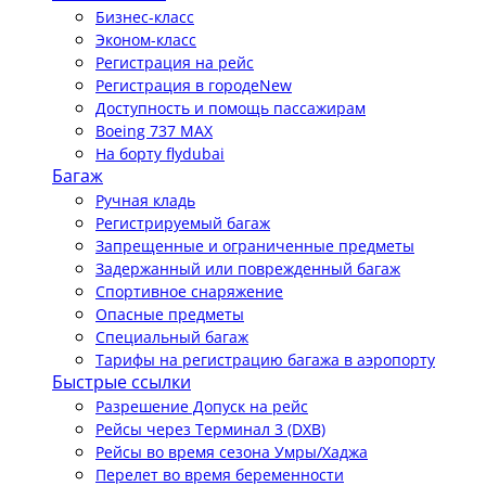
Бизнес-класс
Эконом-класс
Регистрация на рейс
Регистрация в городе
New
Доступность и помощь пассажирам
Boeing 737 MAX
На борту flydubai
Багаж
Ручная кладь
Регистрируемый багаж
Запрещенные и ограниченные предметы
Задержанный или поврежденный багаж
Спортивное снаряжение
Опасные предметы
Специальный багаж
Тарифы на регистрацию багажа в аэропорту
Быстрые ссылки
Разрешение Допуск на рейс
Рейсы через Терминал 3 (DXB)
Рейсы во время сезона Умры/Хаджа
Перелет во время беременности