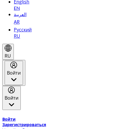
English
EN
العربية
AR
Русский
RU
RU
Войти
Войти
Добро пожаловать в Эмирейтс Skywards, программу лоя
Войти
Зарегистрироваться