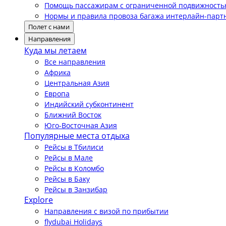
Помощь пассажирам с ограниченной подвижност
Нормы и правила провоза багажа интерлайн-парт
Полет с нами
Направления
Куда мы летаем
Все направления
Африка
Центральная Азия
Европа
Индийский субконтинент
Ближний Восток
Юго-Восточная Азия
Популярные места отдыха
Рейсы в Тбилиси
Рейсы в Мале
Рейсы в Коломбо
Рейсы в Баку
Рейсы в Занзибар
Explore
Направления с визой по прибытии
flydubai Holidays