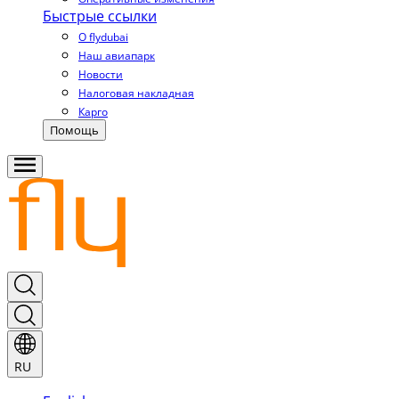
Быстрые ссылки
О flydubai
Наш авиапарк
Новости
Налоговая накладная
Карго
Помощь
RU