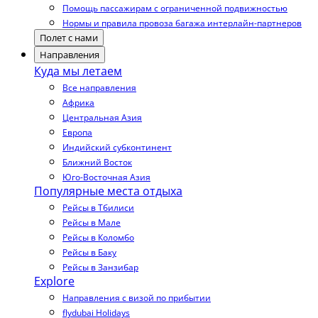
Помощь пассажирам с ограниченной подвижностью
Нормы и правила провоза багажа интерлайн-партнеров
Полет с нами
Направления
Куда мы летаем
Все направления
Африка
Центральная Азия
Европа
Индийский субконтинент
Ближний Восток
Юго-Восточная Азия
Популярные места отдыха
Рейсы в Тбилиси
Рейсы в Мале
Рейсы в Коломбо
Рейсы в Баку
Рейсы в Занзибар
Explore
Направления с визой по прибытии
flydubai Holidays