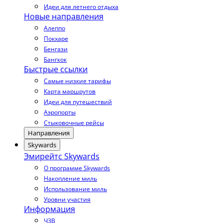
Идеи для летнего отдыха
Новые направления
Алеппо
Покхаре
Бенгази
Бангкок
Быстрые ссылки
Самые низкие тарифы
Карта маршрутов
Идеи для путешествий
Аэропорты
Стыковочные рейсы
Направления
Skywards
Эмирейтс Skywards
О программе Skywards
Накопление миль
Использование миль
Уровни участия
Информация
ЧЗВ