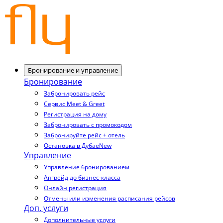
Бронирование и управление
Бронирование
Забронировать рейс
Сервис Meet & Greet
Регистрация на дому
Забронировать с промокодом
Забронируйте рейс + отель
Остановка в Дубае
New
Управление
Управление бронированием
Апгрейд до бизнес-класса
Онлайн регистрация
Отмены или изменения расписания рейсов
Доп. услуги
Дополнительные услуги