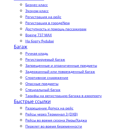
Бизнес-класс
Эконом-класс
Регистрация на рейс
Регистрация в городе
New
Доступность и помощь пассажирам
Boeing 737 MAX
На борту flydubai
Багаж
Ручная кладь
Регистрируемый багаж
Запрещенные и ограниченные предметы
Задержанный или поврежденный багаж
Спортивное снаряжение
Опасные предметы
Специальный багаж
Тарифы на регистрацию багажа в аэропорту
Быстрые ссылки
Разрешение Допуск на рейс
Рейсы через Терминал 3 (DXB)
Рейсы во время сезона Умры/Хаджа
Перелет во время беременности