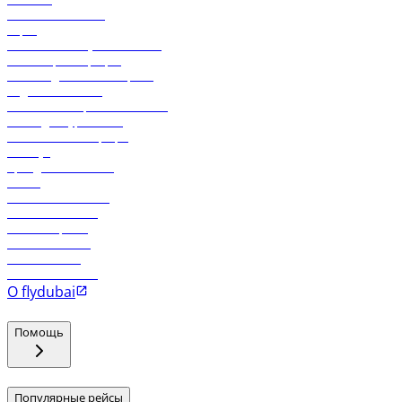
Свяжитесь с нами
Карго
Экологическая устойчивость
Онлайн-регистрация
Часто задаваемые вопросы
Отдел снабжения
Реклама на бортовой системе
Логин для турагентов
Самые низкие тарифы
Holidays
Аренда автомобиля
Отели
Работа в компании
Рейсы в Тбилиси
Рейсы в Эр-Рияд
Рейсы в Маскат
Рейсы в Мале
Рейсы в Коломбо
О flydubai
Помощь
Популярные рейсы