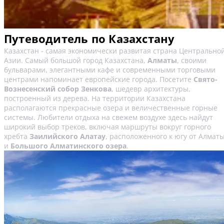
Путеводитель по Казахстану
Казахстан - самая экономически развитая страна Центрально
Азии. Самый большой город Казахстана,
Алматы
, своими
бульварами, элегантными кафе и современными торговыми
центрами напоминает европейские города. Посетите
Свято-
Вознесенский собор Зенкова
, шедевр архитектуры,
построенный из дерева. На территории Казахстана
располагаются прекрасные озера и величественные горные
системы. Любители отдыха на свежем воздухе здесь найдут
широкий выбор треков, включая маршруты вокруг горного
хребта
Заилийского Алатау
, расположенного к югу от Алматы
и
Большого Алматинского озера
.