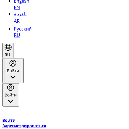
English
EN
العربية
AR
Русский
RU
RU
Войти
Войти
Добро пожаловать в Эмирейтс Skywards, программу лояльнос
авиакомпании Эмирейтс и теперь flydubai.
Войти
Зарегистрироваться