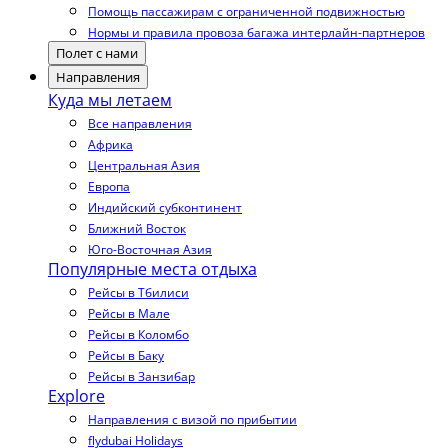
Помощь пассажирам с ограниченной подвижностью
Нормы и правила провоза багажа интерлайн-партнеров
Полет с нами
Направления
Куда мы летаем
Все направления
Африка
Центральная Азия
Европа
Индийский субконтинент
Ближний Восток
Юго-Восточная Азия
Популярные места отдыха
Рейсы в Тбилиси
Рейсы в Мале
Рейсы в Коломбо
Рейсы в Баку
Рейсы в Занзибар
Explore
Направления с визой по прибытии
flydubai Holidays