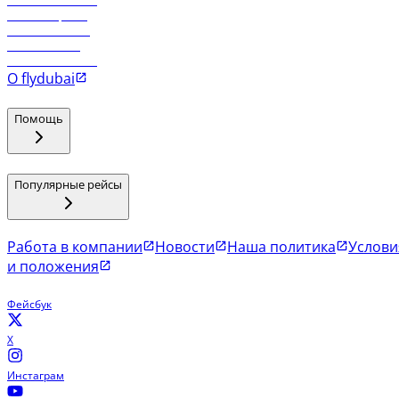
Рейсы в Тбилиси
Рейсы в Эр-Рияд
Рейсы в Маскат
Рейсы в Мале
Рейсы в Коломбо
О flydubai
Помощь
Популярные рейсы
Работа в компании
Новости
Наша политика
Услови
и положения
Фейсбук
X
Инстаграм