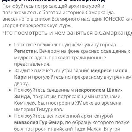
Полюбуйтесь потрясающей архитектурой и
познакомьтесь с богатой историей Самарканда,
внесенного в список Всемирного наследия ЮНЕСКО ка
«город-перекресток культур».
Что посмотреть и чем заняться в Самарканд
Посетите великолепную жемчужину города ―
Регистан
. Вечером на фоне красиво освещенных
медресе здесь проходят традиционные
представления.
Зайдите в мечеть внутри здания
медресе Тилля-
Кари
и прогуляйтесь по прекрасному внутреннем
двору.
Полюбуйтесь священным
некрополем Шахи-
Зинда
, покрытым потрясающими изразцами.
Комплекс был построен в XIV веке во времена
империи Тимуридов.
Полюбуйтесь великолепной архитектурой
мавзолея Гур-Эмир
, по образцу которого позже
был построен индийский Тадж-Махал. Внутри