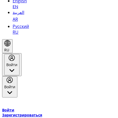
English
EN
العربية
AR
Русский
RU
RU
Войти
Войти
Добро пожаловать в Эмирейтс Skywards, программу лояльнос
авиакомпании Эмирейтс и теперь flydubai.
Войти
Зарегистрироваться