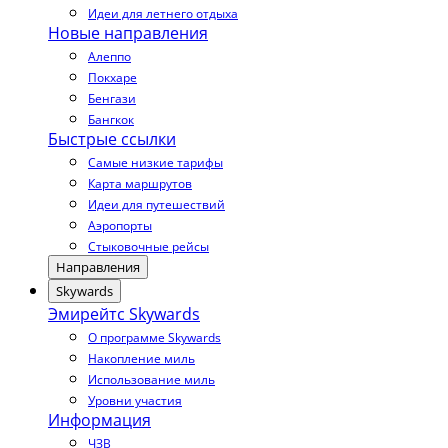
Идеи для летнего отдыха
Новые направления
Алеппо
Покхаре
Бенгази
Бангкок
Быстрые ссылки
Самые низкие тарифы
Карта маршрутов
Идеи для путешествий
Аэропорты
Стыковочные рейсы
Направления
Skywards
Эмирейтс Skywards
О программе Skywards
Накопление миль
Использование миль
Уровни участия
Информация
ЧЗВ