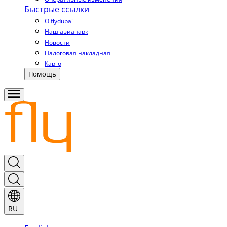
Быстрые ссылки
О flydubai
Наш авиапарк
Новости
Налоговая накладная
Карго
Помощь
RU