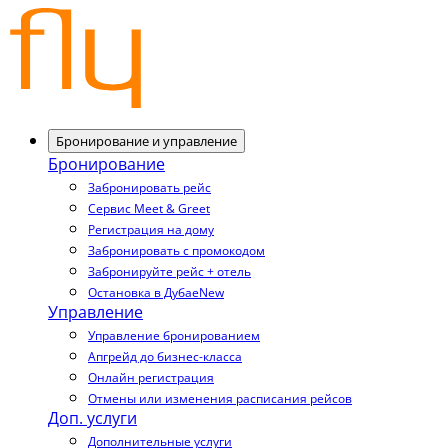
Бронирование и управление
Бронирование
Забронировать рейс
Сервис Meet & Greet
Регистрация на дому
Забронировать с промокодом
Забронируйте рейс + отель
Остановка в Дубае
New
Управление
Управление бронированием
Апгрейд до бизнес-класса
Онлайн регистрация
Отмены или изменения расписания рейсов
Доп. услуги
Дополнительные услуги