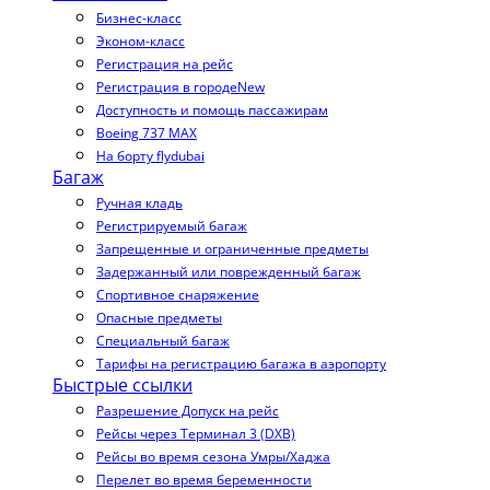
Бизнес-класс
Эконом-класс
Регистрация на рейс
Регистрация в городе
New
Доступность и помощь пассажирам
Boeing 737 MAX
На борту flydubai
Багаж
Ручная кладь
Регистрируемый багаж
Запрещенные и ограниченные предметы
Задержанный или поврежденный багаж
Спортивное снаряжение
Опасные предметы
Специальный багаж
Тарифы на регистрацию багажа в аэропорту
Быстрые ссылки
Разрешение Допуск на рейс
Рейсы через Терминал 3 (DXB)
Рейсы во время сезона Умры/Хаджа
Перелет во время беременности