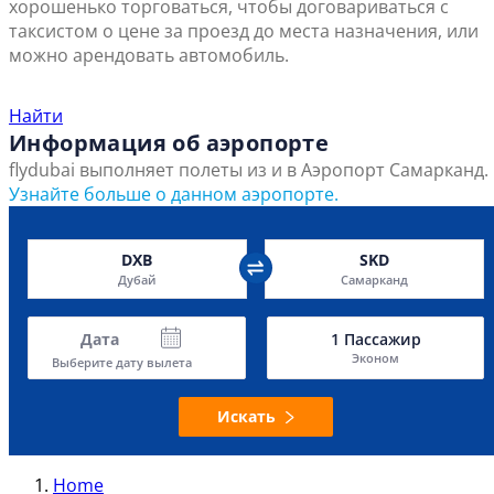
хорошенько торговаться, чтобы договариваться с
таксистом о цене за проезд до места назначения, или
можно арендовать автомобиль.
Найти ближайший офис продаж
Найти
Информация об аэропорте
flydubai выполняет полеты из и в Аэропорт Самарканд.
Узнайте больше о данном аэропорте.
DXB
SKD
Дубай
Самарканд
Дата
1
Пассажир
Эконом
Выберите дату вылета
Искать
Home