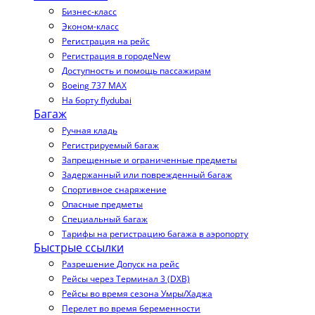
Бизнес-класс
Эконом-класс
Регистрация на рейс
Регистрация в городе
New
Доступность и помощь пассажирам
Boeing 737 MAX
На борту flydubai
Багаж
Ручная кладь
Регистрируемый багаж
Запрещенные и ограниченные предметы
Задержанный или поврежденный багаж
Спортивное снаряжение
Опасные предметы
Специальный багаж
Тарифы на регистрацию багажа в аэропорту
Быстрые ссылки
Разрешение Допуск на рейс
Рейсы через Терминал 3 (DXB)
Рейсы во время сезона Умры/Хаджа
Перелет во время беременности