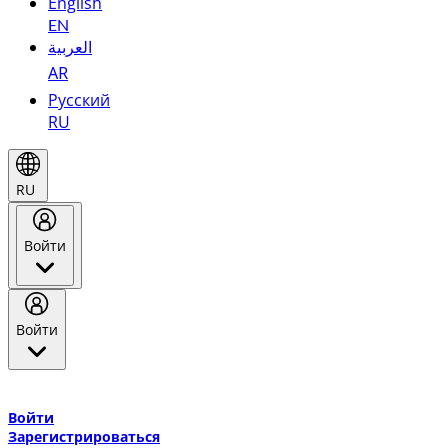
English
EN
العربية
AR
Русский
RU
RU
Войти
Войти
Добро пожаловать в Эмирейтс Skywards, программу лояльнос
авиакомпании Эмирейтс и теперь flydubai.
Войти
Зарегистрироваться