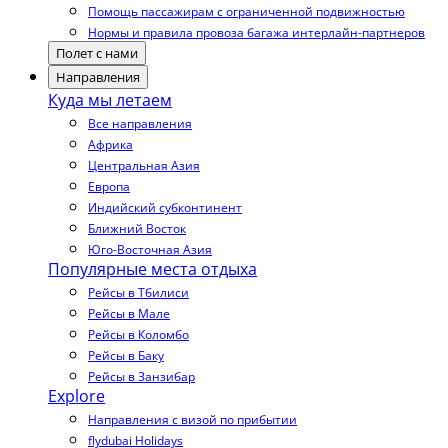
Помощь пассажирам с ограниченной подвижностью
Нормы и правила провоза багажа интерлайн-партнеров
Полет с нами
Направления
Куда мы летаем
Все направления
Африка
Центральная Азия
Европа
Индийский субконтинент
Ближний Восток
Юго-Восточная Азия
Популярные места отдыха
Рейсы в Тбилиси
Рейсы в Мале
Рейсы в Коломбо
Рейсы в Баку
Рейсы в Занзибар
Explore
Направления с визой по прибытии
flydubai Holidays