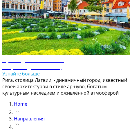
Путеводитель по Риге
Откройте для себя Ригу
Узнайте больше
Рига, столица Латвии, - динамичный город, известный
своей архитектурой в стиле ар-нуво, богатым
культурным наследием и оживлённой атмосферой
Home
Направления