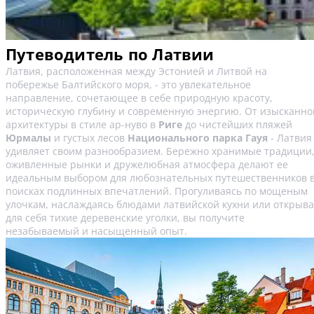
Путеводитель по Латвии
Латвия, расположенная между Эстонией и Литвой на
побережье Балтийского моря, - это увлекательное
направление, сочетающее в себе природную красоту,
историческую глубину и современную энергию. От изысканно
архитектуры в стиле ар-нуво в
Риге
до чистейших пляжей
Юрмалы
и густых лесов
Национального парка Гауя
- Латвия
удивляет своим разнообразием. Бережно хранимые традиции
оживленные рынки и дружелюбная атмосфера делают ее
идеальным выбором для любознательных путешественников 
поисках подлинных впечатлений. Прогуливаясь по мощеным
улочкам, наслаждаясь блюдами латвийской кухни или открыв
для себя тихие деревенские уголки, вы получите
незабываемый и насыщенный опыт.