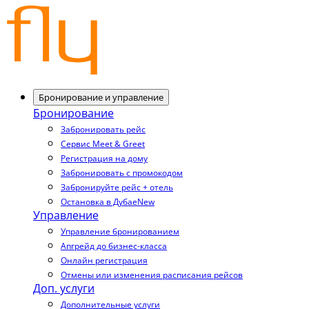
Бронирование и управление
Бронирование
Забронировать рейс
Сервис Meet & Greet
Регистрация на дому
Забронировать с промокодом
Забронируйте рейс + отель
Остановка в Дубае
New
Управление
Управление бронированием
Апгрейд до бизнес-класса
Онлайн регистрация
Отмены или изменения расписания рейсов
Доп. услуги
Дополнительные услуги