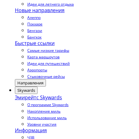
Идеи для летнего отдыха
Новые направления
Алеппо
Покхаре
Бенгази
Бангкок
Быстрые ссылки
Самые низкие тарифы
Карта маршрутов
Идеи для путешествий
Аэропорты
Стыковочные рейсы
Направления
Skywards
Эмирейтс Skywards
О программе Skywards
Накопление миль
Использование миль
Уровни участия
Информация
ЧЗВ