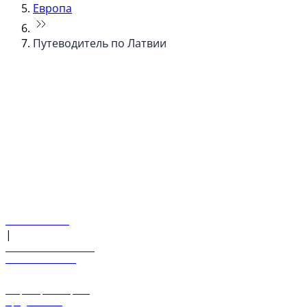
Европа
Путеводитель по Латвии
© flydubai 2026. Все права защищены.
Наша политика
|
Условия и положения
+971 600 54 44 45
Забронировать рейс
Предложения