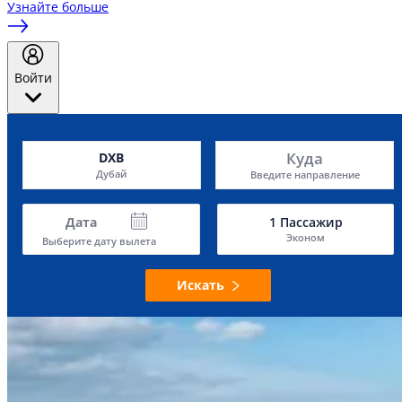
Узнайте больше
Войти
Куда
DXB
Дубай
Введите направление
Дата
1
Пассажир
Эконом
Выберите дату вылета
Искать