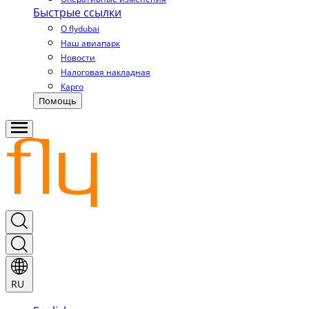
Быстрые ссылки
О flydubai
Наш авиапарк
Новости
Налоговая накладная
Карго
Помощь
RU