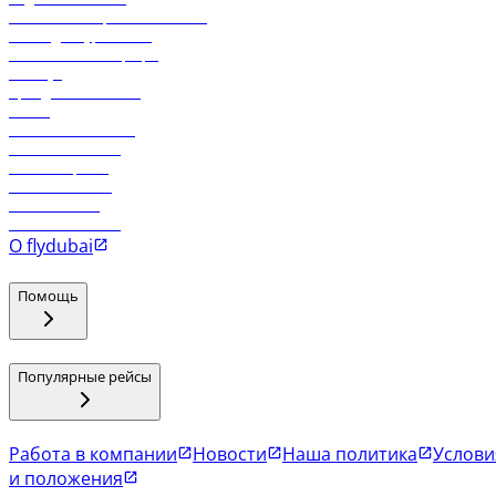
Реклама на бортовой системе
Логин для турагентов
Самые низкие тарифы
Holidays
Аренда автомобиля
Отели
Работа в компании
Рейсы в Тбилиси
Рейсы в Эр-Рияд
Рейсы в Маскат
Рейсы в Мале
Рейсы в Коломбо
О flydubai
Помощь
Популярные рейсы
Работа в компании
Новости
Наша политика
Услови
и положения