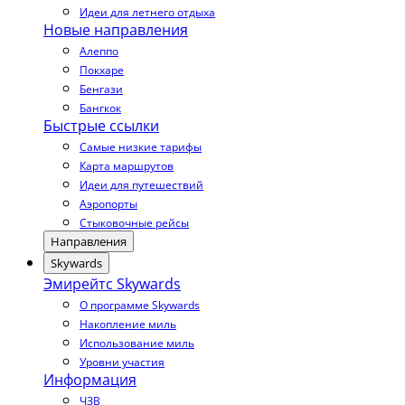
Идеи для летнего отдыха
Новые направления
Алеппо
Покхаре
Бенгази
Бангкок
Быстрые ссылки
Самые низкие тарифы
Карта маршрутов
Идеи для путешествий
Аэропорты
Стыковочные рейсы
Направления
Skywards
Эмирейтс Skywards
О программе Skywards
Накопление миль
Использование миль
Уровни участия
Информация
ЧЗВ