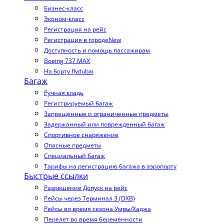
Бизнес-класс
Эконом-класс
Регистрация на рейс
Регистрация в городе
New
Доступность и помощь пассажирам
Boeing 737 MAX
На борту flydubai
Багаж
Ручная кладь
Регистрируемый багаж
Запрещенные и ограниченные предметы
Задержанный или поврежденный багаж
Спортивное снаряжение
Опасные предметы
Специальный багаж
Тарифы на регистрацию багажа в аэропорту
Быстрые ссылки
Разрешение Допуск на рейс
Рейсы через Терминал 3 (DXB)
Рейсы во время сезона Умры/Хаджа
Перелет во время беременности