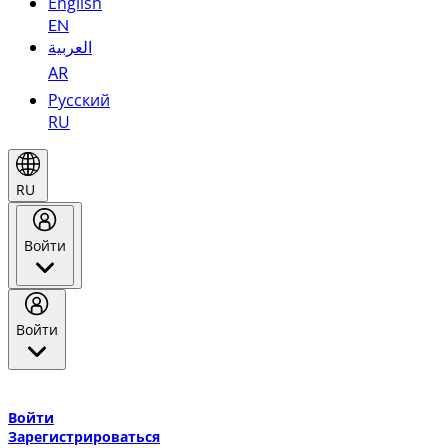
English
EN
العربية
AR
Русский
RU
RU
Войти
Войти
Добро пожаловать в Эмирейтс Skywards, программу лояльнос
авиакомпании Эмирейтс и теперь flydubai.
Войти
Зарегистрироваться