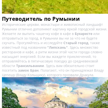
Путеводитель по Румынии
Исторические церкви, монастыри и живописный ландшафт
Румынии отлично дополняют картину яркой городской жизни.
Желаете ли выпить чашечку кофе в кафе в
Бухаресте
или
отправиться за город, в Румынии вы ни за что не будете
скучать. Прогуляйтесь и исследуйте
Старый город
, также
известный под названием
"Липскань"
. Здесь множество
ресторанов и кафе, а ритм жизни этой части города словно
насыщает энергией. Если вы жаждете приключений, то
отправляйтесь в пятичасовую поездку до средневековой
области
Трансильвании
. Здесь вам обязательно стоит
посетить
замок Бран
. Полагают, что он принадлежал Владу
Цепешу (Владу Кольщику), которого прозвали Дракула.