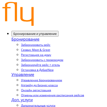
Бронирование и управление
Бронирование
Забронировать рейс
Сервис Meet & Greet
Регистрация на дому
Забронировать с промокодом
Забронируйте рейс + отель
Остановка в Дубае
New
Управление
Управление бронированием
Апгрейд до бизнес-класса
Онлайн регистрация
Отмены или изменения расписания рейсов
Доп. услуги
Дополнительные услуги