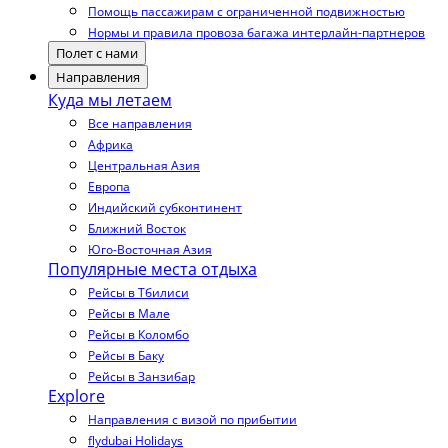
Помощь пассажирам с ограниченной подвижностью
Нормы и правила провоза багажа интерлайн-партнеров
Полет с нами
Направления
Куда мы летаем
Все направления
Африка
Центральная Азия
Европа
Индийский субконтинент
Ближний Восток
Юго-Восточная Азия
Популярные места отдыха
Рейсы в Тбилиси
Рейсы в Мале
Рейсы в Коломбо
Рейсы в Баку
Рейсы в Занзибар
Explore
Направления с визой по прибытии
flydubai Holidays