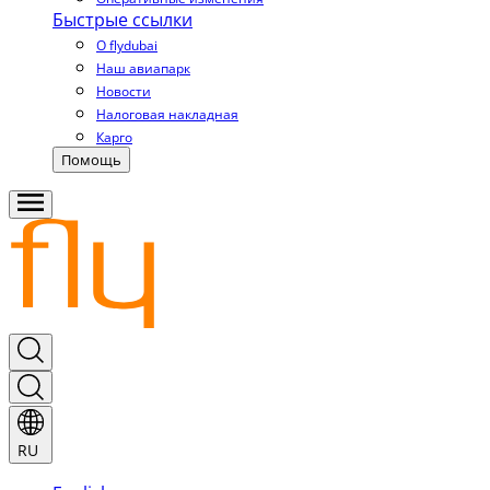
Быстрые ссылки
О flydubai
Наш авиапарк
Новости
Налоговая накладная
Карго
Помощь
RU