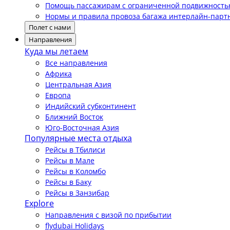
Помощь пассажирам с ограниченной подвижност
Нормы и правила провоза багажа интерлайн-парт
Полет с нами
Направления
Куда мы летаем
Все направления
Африка
Центральная Азия
Европа
Индийский субконтинент
Ближний Восток
Юго-Восточная Азия
Популярные места отдыха
Рейсы в Тбилиси
Рейсы в Мале
Рейсы в Коломбо
Рейсы в Баку
Рейсы в Занзибар
Explore
Направления с визой по прибытии
flydubai Holidays