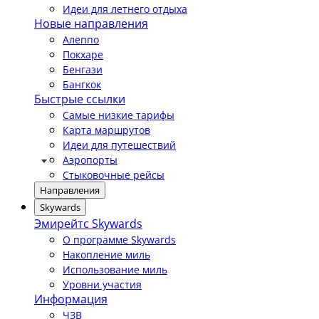
Идеи для летнего отдыха
Новые направления
Алеппо
Покхаре
Бенгази
Бангкок
Быстрые ссылки
Самые низкие тарифы
Карта маршрутов
Идеи для путешествий
Аэропорты
Стыковочные рейсы
Направления
Skywards
Эмирейтс Skywards
О программе Skywards
Накопление миль
Использование миль
Уровни участия
Информация
ЧЗВ