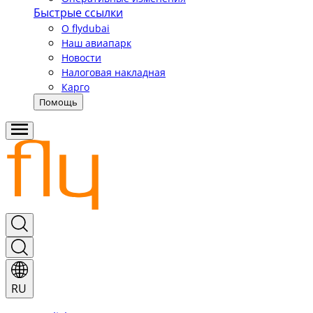
Быстрые ссылки
О flydubai
Наш авиапарк
Новости
Налоговая накладная
Карго
Помощь
RU