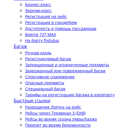
Бизнес-класс
Эконом-класс
Регистрация на рейс
Регистрация в городе
New
Доступность и помощь пассажирам
Boeing 737 MAX
На борту flydubai
Багаж
Ручная кладь
Регистрируемый багаж
Запрещенные и ограниченные предметы
Задержанный или поврежденный багаж
Спортивное снаряжение
Опасные предметы
Специальный багаж
Тарифы на регистрацию багажа в аэропорту
Быстрые ссылки
Разрешение Допуск на рейс
Рейсы через Терминал 3 (DXB)
Рейсы во время сезона Умры/Хаджа
Перелет во время беременности