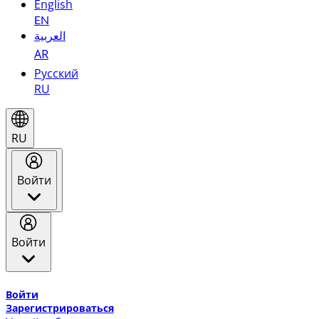
English
EN
العربية
AR
Русский
RU
RU
Войти
Войти
Добро пожаловать в Эмирейтс Skywards, программу лоя
Войти
Зарегистрироваться