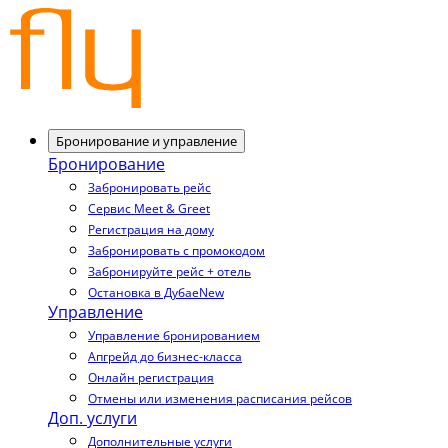
Бронирование и управление
Бронирование
Забронировать рейс
Сервис Meet & Greet
Регистрация на дому
Забронировать с промокодом
Забронируйте рейс + отель
Остановка в Дубае
New
Управление
Управление бронированием
Апгрейд до бизнес-класса
Онлайн регистрация
Отмены или изменения расписания рейсов
Доп. услуги
Дополнительные услуги