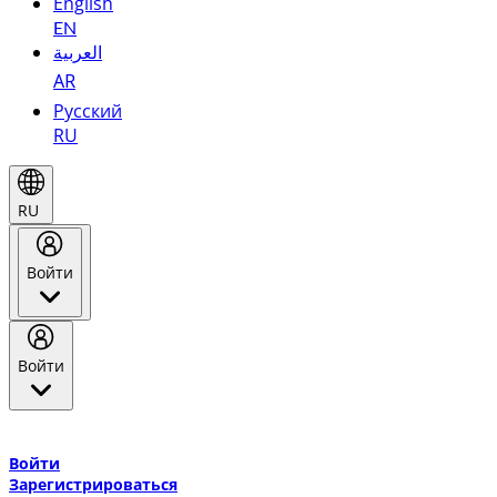
English
EN
العربية
AR
Русский
RU
RU
Войти
Войти
Добро пожаловать в Эмирейтс Skywards, программу лояльнос
авиакомпании Эмирейтс и теперь flydubai.
Войти
Зарегистрироваться