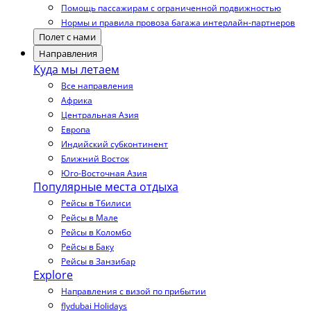
Помощь пассажирам с ограниченной подвижностью
Нормы и правила провоза багажа интерлайн-партнеров
Полет с нами
Направления
Куда мы летаем
Все направления
Африка
Центральная Азия
Европа
Индийский субконтинент
Ближний Восток
Юго-Восточная Азия
Популярные места отдыха
Рейсы в Тбилиси
Рейсы в Мале
Рейсы в Коломбо
Рейсы в Баку
Рейсы в Занзибар
Explore
Направления с визой по прибытии
flydubai Holidays