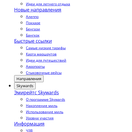
Идеи для летнего отдыха
Новые направления
Алеппо
Покхаре
Бенгази
Бангкок
Быстрые ссылки
Самые низкие тарифы
Карта маршрутов
Идеи для путешествий
Аэропорты
Стыковочные рейсы
Направления
Skywards
Эмирейтс Skywards
О программе Skywards
Накопление миль
Использование миль
Уровни участия
Информация
ЧЗВ