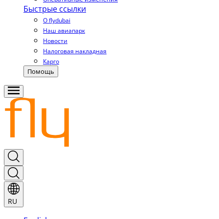
Быстрые ссылки
О flydubai
Наш авиапарк
Новости
Налоговая накладная
Карго
Помощь
RU