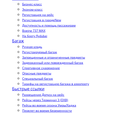
Бизнес-класс
Эконом-класс
Регистрация на рейс
Регистрация в городе
New
Доступность и помощь пассажирам
Boeing 737 MAX
На борту flydubai
Багаж
Ручная кладь
Регистрируемый багаж
Запрещенные и ограниченные предметы
Задержанный или поврежденный багаж
Спортивное снаряжение
Опасные предметы
Специальный багаж
Тарифы на регистрацию багажа в аэропорту
Быстрые ссылки
Разрешение Допуск на рейс
Рейсы через Терминал 3 (DXB)
Рейсы во время сезона Умры/Хаджа
Перелет во время беременности