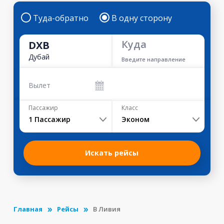
Туда-обратно
В одну сторону
Куда
DXB
Дубай
Введите направление
Вылет
Пассажир
Класс
1
Пассажир
Эконом
Искать рейсы
Главная
Рейсы
В Ливия