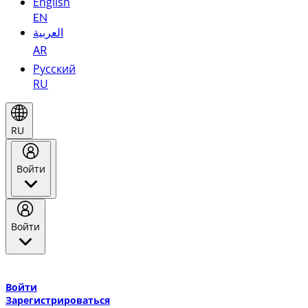
English
EN
العربية
AR
Русский
RU
RU
Войти
Войти
Добро пожаловать в Эмирейтс Skywards, программу лояльнос
авиакомпании Эмирейтс и теперь flydubai.
Войти
Зарегистрироваться