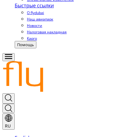
Быстрые ссылки
О flydubai
Наш авиапарк
Новости
Налоговая накладная
Карго
Помощь
RU