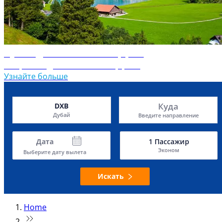
Путеводитель по Швейцарии
Откройте для себя Швейцарию
Узнайте больше
Куда
DXB
Дубай
Введите направление
Дата
1
Пассажир
Эконом
Выберите дату вылета
Искать
Home