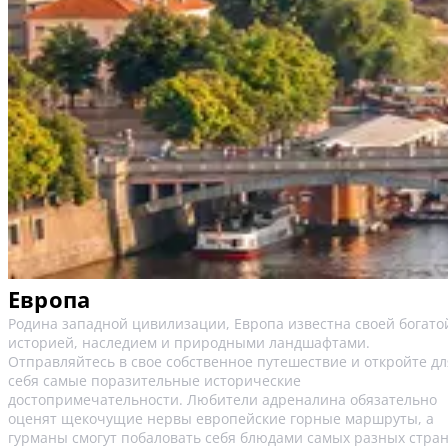
Европа
Родина западной цивилизации, Европа известна своей богато
историей, наследием и природными ландшафтами.
Отправляйтесь в свое собственное путешествие и откройте дл
себя самые поразительные исторические
достопримечательности. Любители адреналина обязательно
оценят щекочущие нервы европейские горные маршруты, а
гурманы смогут побаловать себя блюдами самых разных стра