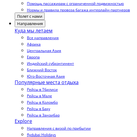
Помощь пассажирам с ограниченной подвижностью
Нормы и правила провоза багажа интерлайн-партнеров
Полет с нами
Направления
Куда мы летаем
Все направления
Африка
Центральная Азия
Европа
Индийский субконтинент
Ближний Восток
Юго-Восточная Азия
Популярные места отдыха
Рейсы в Тбилиси
Рейсы в Мале
Рейсы в Коломбо
Рейсы в Баку
Рейсы в Занзибар
Explore
Направления с визой по прибытии
flydubai Holidays