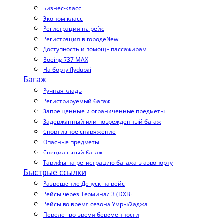
Бизнес-класс
Эконом-класс
Регистрация на рейс
Регистрация в городе
New
Доступность и помощь пассажирам
Boeing 737 MAX
На борту flydubai
Багаж
Ручная кладь
Регистрируемый багаж
Запрещенные и ограниченные предметы
Задержанный или поврежденный багаж
Спортивное снаряжение
Опасные предметы
Специальный багаж
Тарифы на регистрацию багажа в аэропорту
Быстрые ссылки
Разрешение Допуск на рейс
Рейсы через Терминал 3 (DXB)
Рейсы во время сезона Умры/Хаджа
Перелет во время беременности