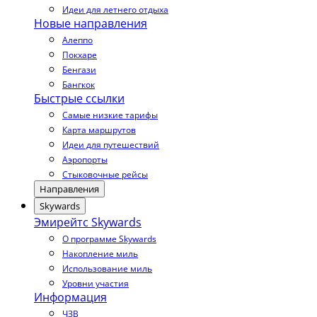
Идеи для летнего отдыха
Новые направления
Алеппо
Покхаре
Бенгази
Бангкок
Быстрые ссылки
Самые низкие тарифы
Карта маршрутов
Идеи для путешествий
Аэропорты
Стыковочные рейсы
Направления
Skywards
Эмирейтс Skywards
О программе Skywards
Накопление миль
Использование миль
Уровни участия
Информация
ЧЗВ