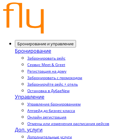
Бронирование и управление
Бронирование
Забронировать рейс
Сервис Meet & Greet
Регистрация на дому
Забронировать с промокодом
Забронируйте рейс + отель
Остановка в Дубае
New
Управление
Управление бронированием
Апгрейд до бизнес-класса
Онлайн регистрация
Отмены или изменения расписания рейсов
Доп. услуги
Дополнительные услуги