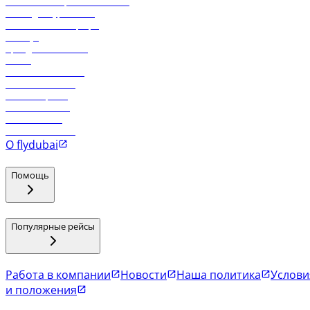
Реклама на бортовой системе
Логин для турагентов
Самые низкие тарифы
Holidays
Аренда автомобиля
Отели
Работа в компании
Рейсы в Тбилиси
Рейсы в Эр-Рияд
Рейсы в Маскат
Рейсы в Мале
Рейсы в Коломбо
О flydubai
Помощь
Популярные рейсы
Работа в компании
Новости
Наша политика
Услови
и положения