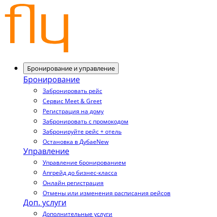
Бронирование и управление
Бронирование
Забронировать рейс
Сервис Meet & Greet
Регистрация на дому
Забронировать с промокодом
Забронируйте рейс + отель
Остановка в Дубае
New
Управление
Управление бронированием
Апгрейд до бизнес-класса
Онлайн регистрация
Отмены или изменения расписания рейсов
Доп. услуги
Дополнительные услуги