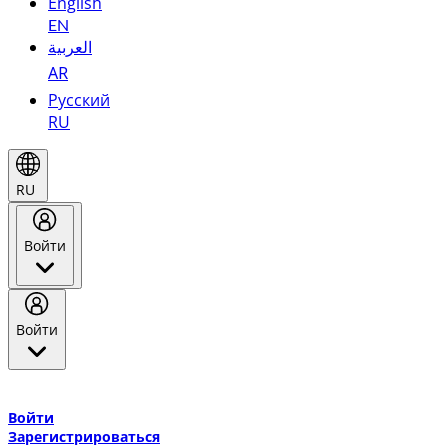
English
EN
العربية
AR
Русский
RU
RU
Войти
Войти
Добро пожаловать в Эмирейтс Skywards, программу лояльнос
авиакомпании Эмирейтс и теперь flydubai.
Войти
Зарегистрироваться