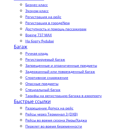
Бизнес-класс
Эконом-класс
Регистрация на рейс
Регистрация в городе
New
Доступность и помощь пассажирам
Boeing 737 MAX
На борту flydubai
Багаж
Ручная кладь
Регистрируемый багаж
Запрещенные и ограниченные предметы
Задержанный или поврежденный багаж
Спортивное снаряжение
Опасные предметы
Специальный багаж
Тарифы на регистрацию багажа в аэропорту
Быстрые ссылки
Разрешение Допуск на рейс
Рейсы через Терминал 3 (DXB)
Рейсы во время сезона Умры/Хаджа
Перелет во время беременности