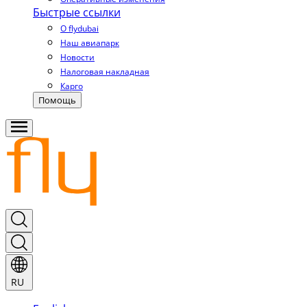
Быстрые ссылки
О flydubai
Наш авиапарк
Новости
Налоговая накладная
Карго
Помощь
RU