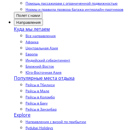
Помощь пассажирам с ограниченной подвижностью
Нормы и правила провоза багажа интерлайн-партнеров
Полет с нами
Направления
Куда мы летаем
Все направления
Африка
Центральная Азия
Европа
Индийский субконтинент
Ближний Восток
Юго-Восточная Азия
Популярные места отдыха
Рейсы в Тбилиси
Рейсы в Мале
Рейсы в Коломбо
Рейсы в Баку
Рейсы в Занзибар
Explore
Направления с визой по прибытии
flydubai Holidays