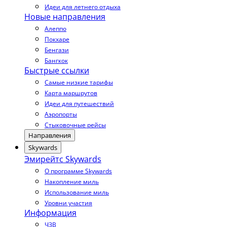
Идеи для летнего отдыха
Новые направления
Алеппо
Покхаре
Бенгази
Бангкок
Быстрые ссылки
Самые низкие тарифы
Карта маршрутов
Идеи для путешествий
Аэропорты
Стыковочные рейсы
Направления
Skywards
Эмирейтс Skywards
О программе Skywards
Накопление миль
Использование миль
Уровни участия
Информация
ЧЗВ