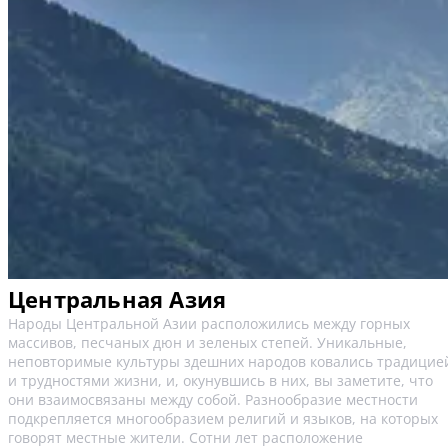
Центральная Азия
Народы Центральной Азии расположились между горных
массивов, песчаных дюн и зеленых степей. Уникальные,
неповторимые культуры здешних народов ковались традицие
и трудностями жизни, и, окунувшись в них, вы заметите, что
они взаимосвязаны между собой. Разнообразие местности
подкрепляется многообразием религий и языков, на которых
говорят местные жители. Сотни лет расположение