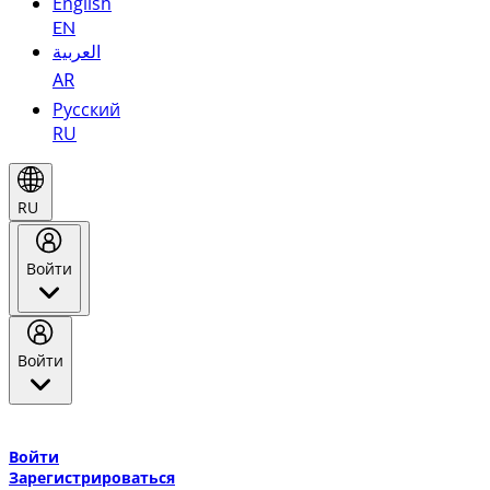
English
EN
العربية
AR
Русский
RU
RU
Войти
Войти
Добро пожаловать в Эмирейтс Skywards, программу лояльнос
авиакомпании Эмирейтс и теперь flydubai.
Войти
Зарегистрироваться