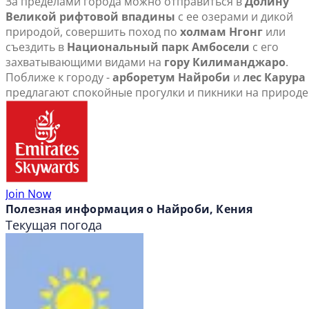
За пределами города можно отправиться в
Долину
Великой рифтовой впадины
с ее озерами и дикой
природой, совершить поход по
холмам Нгонг
или
съездить в
Национальный парк Амбосели
с его
захватывающими видами на
гору Килиманджаро
.
Поближе к городу -
арборетум Найроби
и
лес Карура
предлагают спокойные прогулки и пикники на природе
Join Now
Полезная информация о Найроби, Кения
Текущая погода