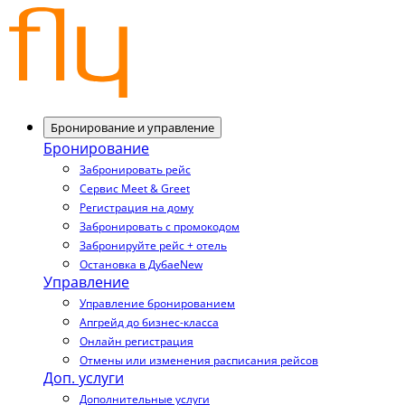
Бронирование и управление
Бронирование
Забронировать рейс
Сервис Meet & Greet
Регистрация на дому
Забронировать с промокодом
Забронируйте рейс + отель
Остановка в Дубае
New
Управление
Управление бронированием
Апгрейд до бизнес-класса
Онлайн регистрация
Отмены или изменения расписания рейсов
Доп. услуги
Дополнительные услуги