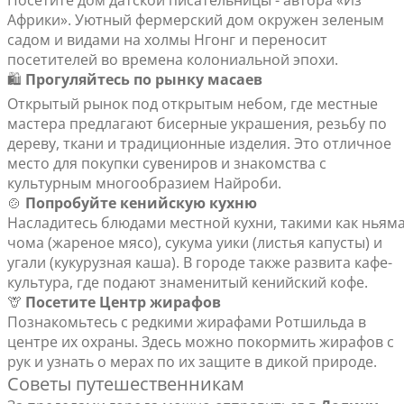
Посетите дом датской писательницы - автора «Из
Африки». Уютный фермерский дом окружен зеленым
садом и видами на холмы Нгонг и переносит
посетителей во времена колониальной эпохи.
🛍️
Прогуляйтесь по рынку масаев
Открытый рынок под открытым небом, где местные
мастера предлагают бисерные украшения, резьбу по
дереву, ткани и традиционные изделия. Это отличное
место для покупки сувениров и знакомства с
культурным многообразием Найроби.
🍲
Попробуйте кенийскую кухню
Насладитесь блюдами местной кухни, такими как ньям
чома (жареное мясо), сукума уики (листья капусты) и
угали (кукурузная каша). В городе также развита кафе-
культура, где подают знаменитый кенийский кофе.
🦒
Посетите Центр жирафов
Познакомьтесь с редкими жирафами Ротшильда в
центре их охраны. Здесь можно покормить жирафов с
рук и узнать о мерах по их защите в дикой природе.
Советы путешественникам