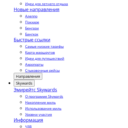
Идеи для летнего отдыха
Новые направления
Алеппо
Покхаре
Бенгази
Бангкок
Быстрые ссылки
Самые низкие тарифы
Карта маршрутов
Идеи для путешествий
Аэропорты
Стыковочные рейсы
Направления
Skywards
Эмирейтс Skywards
О программе Skywards
Накопление миль
Использование миль
Уровни участия
Информация
ЧЗВ