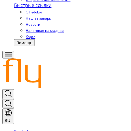
Быстрые ссылки
О flydubai
Наш авиапарк
Новости
Налоговая накладная
Карго
Помощь
RU