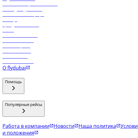
Реклама на бортовой системе
Логин для турагентов
Самые низкие тарифы
Holidays
Аренда автомобиля
Отели
Работа в компании
Рейсы в Тбилиси
Рейсы в Эр-Рияд
Рейсы в Маскат
Рейсы в Мале
Рейсы в Коломбо
О flydubai
Помощь
Популярные рейсы
Работа в компании
Новости
Наша политика
Услови
и положения