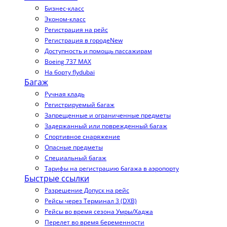
Бизнес-класс
Эконом-класс
Регистрация на рейс
Регистрация в городе
New
Доступность и помощь пассажирам
Boeing 737 MAX
На борту flydubai
Багаж
Ручная кладь
Регистрируемый багаж
Запрещенные и ограниченные предметы
Задержанный или поврежденный багаж
Спортивное снаряжение
Опасные предметы
Специальный багаж
Тарифы на регистрацию багажа в аэропорту
Быстрые ссылки
Разрешение Допуск на рейс
Рейсы через Терминал 3 (DXB)
Рейсы во время сезона Умры/Хаджа
Перелет во время беременности