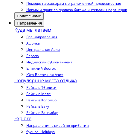
Помощь пассажирам с ограниченной подвижностью
Нормы и правила провоза багажа интерлайн-партнеров
Полет с нами
Направления
Куда мы летаем
Все направления
Африка
Центральная Азия
Европа
Индийский субконтинент
Ближний Восток
Юго-Восточная Азия
Популярные места отдыха
Рейсы в Тбилиси
Рейсы в Мале
Рейсы в Коломбо
Рейсы в Баку
Рейсы в Занзибар
Explore
Направления с визой по прибытии
flydubai Holidays