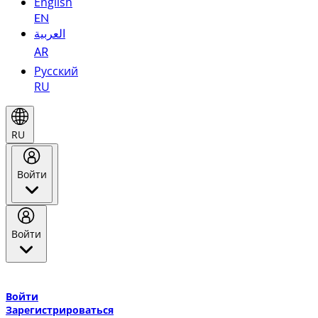
English
EN
العربية
AR
Русский
RU
RU
Войти
Войти
Добро пожаловать в Эмирейтс Skywards, программу лояльнос
авиакомпании Эмирейтс и теперь flydubai.
Войти
Зарегистрироваться