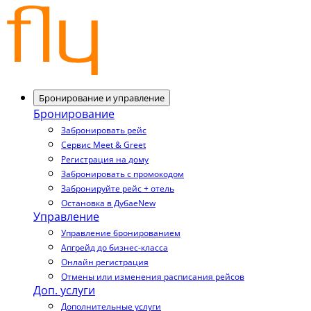
Бронирование и управление
Бронирование
Забронировать рейс
Сервис Meet & Greet
Регистрация на дому
Забронировать с промокодом
Забронируйте рейс + отель
Остановка в Дубае
New
Управление
Управление бронированием
Апгрейд до бизнес-класса
Онлайн регистрация
Отмены или изменения расписания рейсов
Доп. услуги
Дополнительные услуги