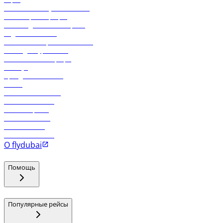
Экологическая устойчивость
Онлайн-регистрация
Часто задаваемые вопросы
Отдел снабжения
Реклама на бортовой системе
Логин для турагентов
Самые низкие тарифы
Holidays
Аренда автомобиля
Отели
Работа в компании
Рейсы в Тбилиси
Рейсы в Эр-Рияд
Рейсы в Маскат
Рейсы в Мале
Рейсы в Коломбо
О flydubai
Помощь
Популярные рейсы