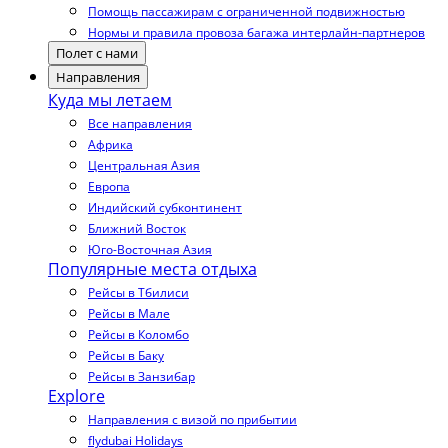
Помощь пассажирам с ограниченной подвижностью
Нормы и правила провоза багажа интерлайн-партнеров
Полет с нами
Направления
Куда мы летаем
Все направления
Африка
Центральная Азия
Европа
Индийский субконтинент
Ближний Восток
Юго-Восточная Азия
Популярные места отдыха
Рейсы в Тбилиси
Рейсы в Мале
Рейсы в Коломбо
Рейсы в Баку
Рейсы в Занзибар
Explore
Направления с визой по прибытии
flydubai Holidays