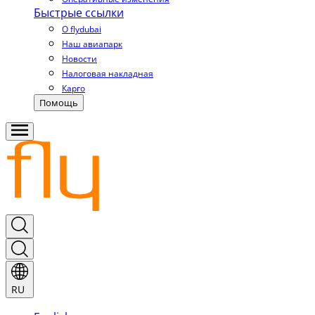
Быстрые ссылки
О flydubai
Наш авиапарк
Новости
Налоговая накладная
Карго
Помощь
RU