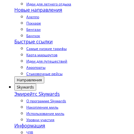
Идеи для летнего отдыха
Новые направления
Алеппо
Покхаре
Бенгази
Бангкок
Быстрые ссылки
Самые низкие тарифы
Карта маршрутов
Идеи для путешествий
Аэропорты
Стыковочные рейсы
Направления
Skywards
Эмирейтс Skywards
О программе Skywards
Накопление миль
Использование миль
Уровни участия
Информация
ЧЗВ