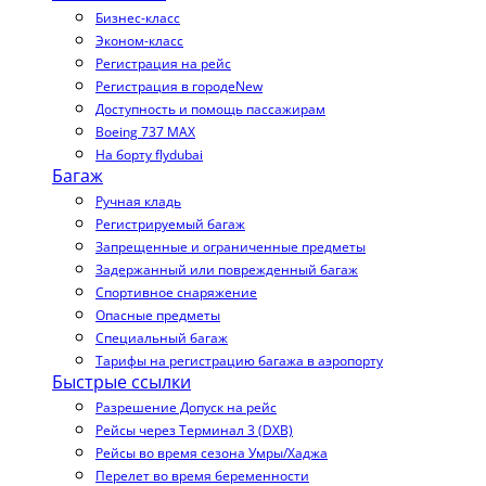
Бизнес-класс
Эконом-класс
Регистрация на рейс
Регистрация в городе
New
Доступность и помощь пассажирам
Boeing 737 MAX
На борту flydubai
Багаж
Ручная кладь
Регистрируемый багаж
Запрещенные и ограниченные предметы
Задержанный или поврежденный багаж
Спортивное снаряжение
Опасные предметы
Специальный багаж
Тарифы на регистрацию багажа в аэропорту
Быстрые ссылки
Разрешение Допуск на рейс
Рейсы через Терминал 3 (DXB)
Рейсы во время сезона Умры/Хаджа
Перелет во время беременности