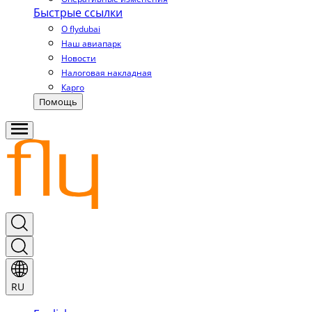
Быстрые ссылки
О flydubai
Наш авиапарк
Новости
Налоговая накладная
Карго
Помощь
RU