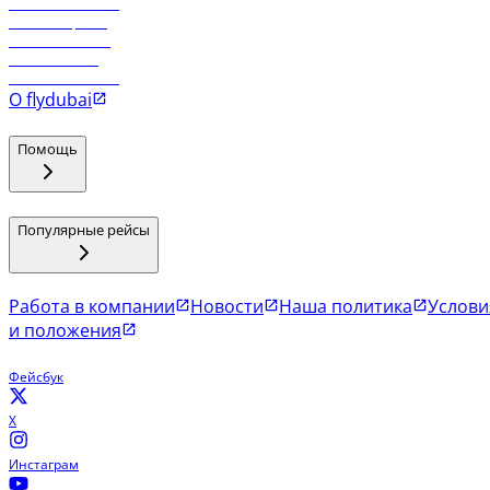
Рейсы в Тбилиси
Рейсы в Эр-Рияд
Рейсы в Маскат
Рейсы в Мале
Рейсы в Коломбо
О flydubai
Помощь
Популярные рейсы
Работа в компании
Новости
Наша политика
Услови
и положения
Фейсбук
X
Инстаграм