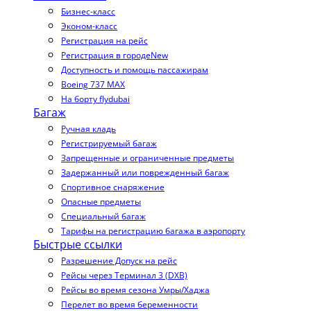
Бизнес-класс
Эконом-класс
Регистрация на рейс
Регистрация в городе
New
Доступность и помощь пассажирам
Boeing 737 MAX
На борту flydubai
Багаж
Ручная кладь
Регистрируемый багаж
Запрещенные и ограниченные предметы
Задержанный или поврежденный багаж
Спортивное снаряжение
Опасные предметы
Специальный багаж
Тарифы на регистрацию багажа в аэропорту
Быстрые ссылки
Разрешение Допуск на рейс
Рейсы через Терминал 3 (DXB)
Рейсы во время сезона Умры/Хаджа
Перелет во время беременности