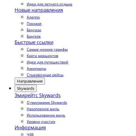
Идеи для летнего отдыха
Новые направления
Алеппо
Покхаре
Бенгази
Бангкок
Быстрые ссылки
Самые низкие тарифы
Карта маршрутов
Идеи для путешествий
Аэропорты
Стыковочные рейсы
Направления
Skywards
Эмирейтс Skywards
О программе Skywards
Накопление миль
Использование миль
Уровни участия
Информация
ЧЗВ