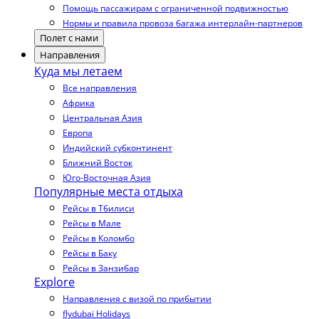
Помощь пассажирам с ограниченной подвижностью
Нормы и правила провоза багажа интерлайн-партнеров
Полет с нами
Направления
Куда мы летаем
Все направления
Африка
Центральная Азия
Европа
Индийский субконтинент
Ближний Восток
Юго-Восточная Азия
Популярные места отдыха
Рейсы в Тбилиси
Рейсы в Мале
Рейсы в Коломбо
Рейсы в Баку
Рейсы в Занзибар
Explore
Направления с визой по прибытии
flydubai Holidays