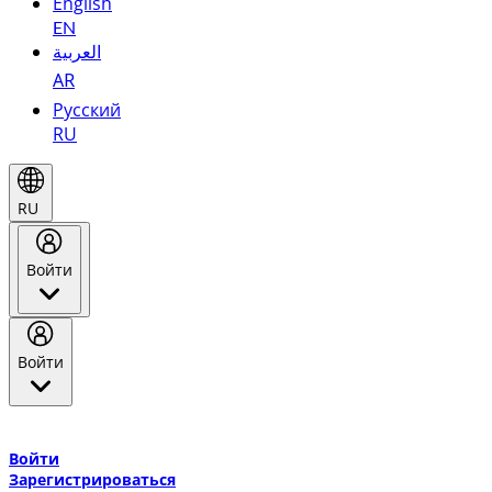
English
EN
العربية
AR
Русский
RU
RU
Войти
Войти
Добро пожаловать в Эмирейтс Skywards, программу лояльнос
авиакомпании Эмирейтс и теперь flydubai.
Войти
Зарегистрироваться