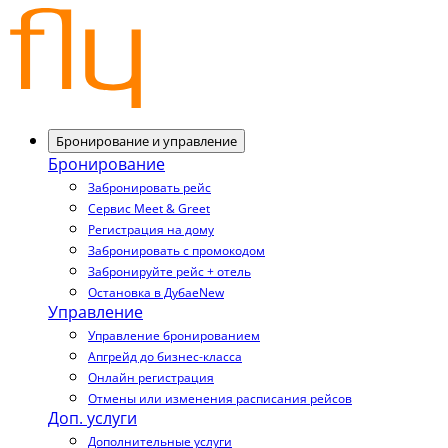
Бронирование и управление
Бронирование
Забронировать рейс
Сервис Meet & Greet
Регистрация на дому
Забронировать с промокодом
Забронируйте рейс + отель
Остановка в Дубае
New
Управление
Управление бронированием
Апгрейд до бизнес-класса
Онлайн регистрация
Отмены или изменения расписания рейсов
Доп. услуги
Дополнительные услуги