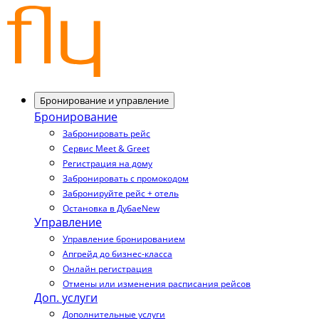
Бронирование и управление
Бронирование
Забронировать рейс
Сервис Meet & Greet
Регистрация на дому
Забронировать с промокодом
Забронируйте рейс + отель
Остановка в Дубае
New
Управление
Управление бронированием
Апгрейд до бизнес-класса
Онлайн регистрация
Отмены или изменения расписания рейсов
Доп. услуги
Дополнительные услуги