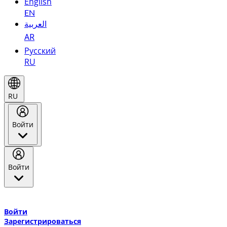
English
EN
العربية
AR
Русский
RU
RU
Войти
Войти
Добро пожаловать в Эмирейтс Skywards, программу лояльнос
авиакомпании Эмирейтс и теперь flydubai.
Войти
Зарегистрироваться