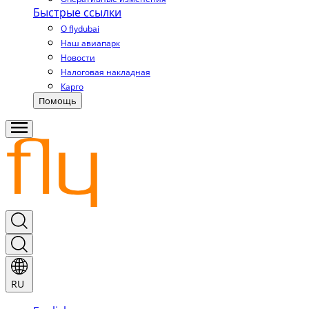
Быстрые ссылки
О flydubai
Наш авиапарк
Новости
Налоговая накладная
Карго
Помощь
RU