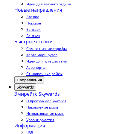
Идеи для летнего отдыха
Новые направления
Алеппо
Покхаре
Бенгази
Бангкок
Быстрые ссылки
Самые низкие тарифы
Карта маршрутов
Идеи для путешествий
Аэропорты
Стыковочные рейсы
Направления
Skywards
Эмирейтс Skywards
О программе Skywards
Накопление миль
Использование миль
Уровни участия
Информация
ЧЗВ