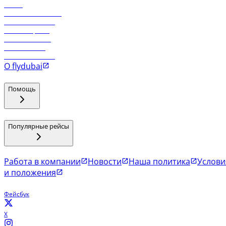
Отели
Работа в компании
Рейсы в Тбилиси
Рейсы в Эр-Рияд
Рейсы в Маскат
Рейсы в Мале
Рейсы в Коломбо
О flydubai
Помощь
Популярные рейсы
Работа в компании
Новости
Наша политика
Услови
и положения
Фейсбук
X