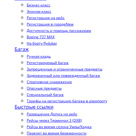
Бизнес-класс
Эконом-класс
Регистрация на рейс
Регистрация в городе
New
Доступность и помощь пассажирам
Boeing 737 MAX
На борту flydubai
Багаж
Ручная кладь
Регистрируемый багаж
Запрещенные и ограниченные предметы
Задержанный или поврежденный багаж
Спортивное снаряжение
Опасные предметы
Специальный багаж
Тарифы на регистрацию багажа в аэропорту
Быстрые ссылки
Разрешение Допуск на рейс
Рейсы через Терминал 3 (DXB)
Рейсы во время сезона Умры/Хаджа
Перелет во время беременности