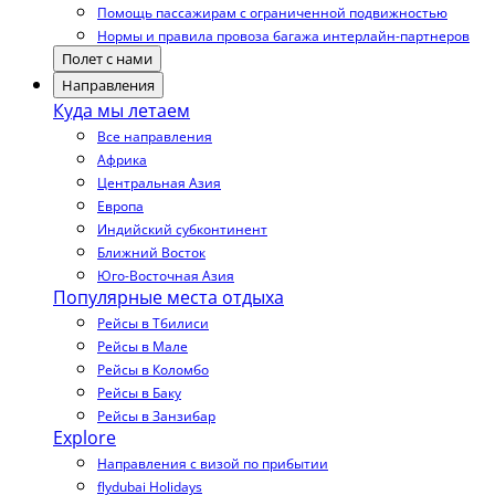
Помощь пассажирам с ограниченной подвижностью
Нормы и правила провоза багажа интерлайн-партнеров
Полет с нами
Направления
Куда мы летаем
Все направления
Африка
Центральная Азия
Европа
Индийский субконтинент
Ближний Восток
Юго-Восточная Азия
Популярные места отдыха
Рейсы в Тбилиси
Рейсы в Мале
Рейсы в Коломбо
Рейсы в Баку
Рейсы в Занзибар
Explore
Направления с визой по прибытии
flydubai Holidays