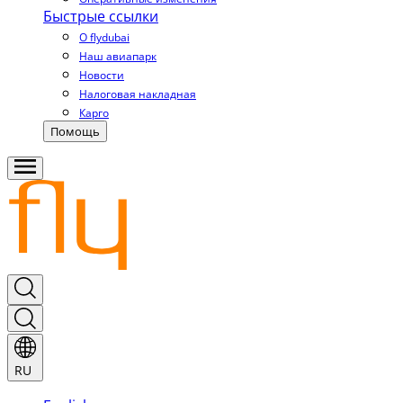
Быстрые ссылки
О flydubai
Наш авиапарк
Новости
Налоговая накладная
Карго
Помощь
RU