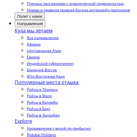
Помощь пассажирам с ограниченной подвижностью
Нормы и правила провоза багажа интерлайн-партнеров
Полет с нами
Направления
Куда мы летаем
Все направления
Африка
Центральная Азия
Европа
Индийский субконтинент
Ближний Восток
Юго-Восточная Азия
Популярные места отдыха
Рейсы в Тбилиси
Рейсы в Мале
Рейсы в Коломбо
Рейсы в Баку
Рейсы в Занзибар
Explore
Направления с визой по прибытии
flydubai Holidays