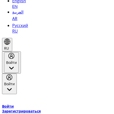
English
EN
العربية
AR
Русский
RU
RU
Войти
Войти
Добро пожаловать в Эмирейтс Skywards, программу лояльнос
авиакомпании Эмирейтс и теперь flydubai.
Войти
Зарегистрироваться