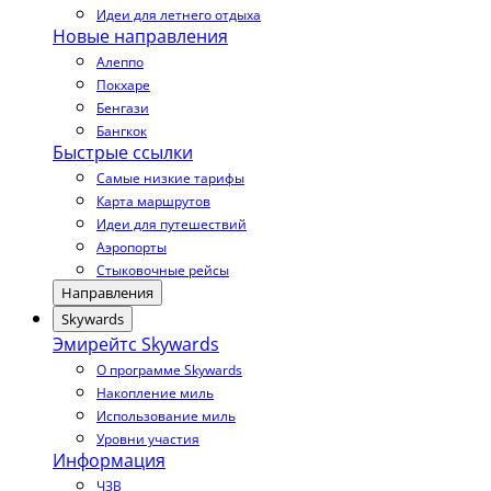
Идеи для летнего отдыха
Новые направления
Алеппо
Покхаре
Бенгази
Бангкок
Быстрые ссылки
Самые низкие тарифы
Карта маршрутов
Идеи для путешествий
Аэропорты
Стыковочные рейсы
Направления
Skywards
Эмирейтс Skywards
О программе Skywards
Накопление миль
Использование миль
Уровни участия
Информация
ЧЗВ