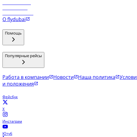
Рейсы в Маскат
Рейсы в Мале
Рейсы в Коломбо
О flydubai
Помощь
Популярные рейсы
Работа в компании
Новости
Наша политика
Услови
и положения
Фейсбук
X
Инстаграм
Ютуб