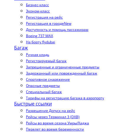
Бизнес-класс
Эконом-класс
Регистрация на рейс
Регистрация в городе
New
Доступность и помощь пассажирам
Boeing 737 MAX
На борту flydubai
Багаж
Ручная кладь
Регистрируемый багаж
Запрещенные и ограниченные предметы
Задержанный или поврежденный багаж
Спортивное снаряжение
Опасные предметы
Специальный багаж
Тарифы на регистрацию багажа в аэропорту
Быстрые ссылки
Разрешение Допуск на рейс
Рейсы через Терминал 3 (DXB)
Рейсы во время сезона Умры/Хаджа
Перелет во время беременности