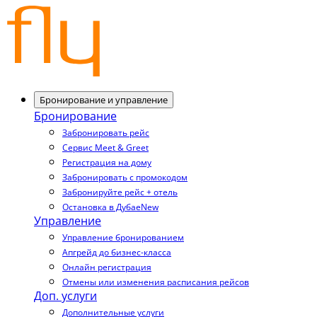
Бронирование и управление
Бронирование
Забронировать рейс
Сервис Meet & Greet
Регистрация на дому
Забронировать с промокодом
Забронируйте рейс + отель
Остановка в Дубае
New
Управление
Управление бронированием
Апгрейд до бизнес-класса
Онлайн регистрация
Отмены или изменения расписания рейсов
Доп. услуги
Дополнительные услуги