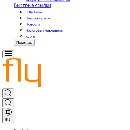
Быстрые ссылки
О flydubai
Наш авиапарк
Новости
Налоговая накладная
Карго
Помощь
RU