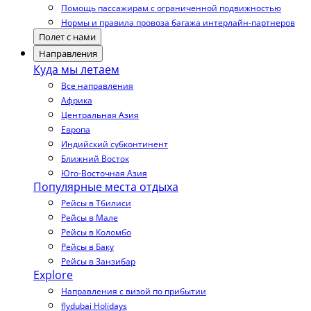
Помощь пассажирам с ограниченной подвижностью
Нормы и правила провоза багажа интерлайн-партнеров
Полет с нами
Направления
Куда мы летаем
Все направления
Африка
Центральная Азия
Европа
Индийский субконтинент
Ближний Восток
Юго-Восточная Азия
Популярные места отдыха
Рейсы в Тбилиси
Рейсы в Мале
Рейсы в Коломбо
Рейсы в Баку
Рейсы в Занзибар
Explore
Направления с визой по прибытии
flydubai Holidays