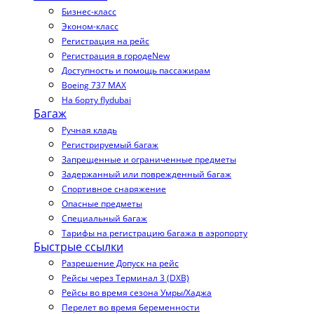
Бизнес-класс
Эконом-класс
Регистрация на рейс
Регистрация в городе
New
Доступность и помощь пассажирам
Boeing 737 MAX
На борту flydubai
Багаж
Ручная кладь
Регистрируемый багаж
Запрещенные и ограниченные предметы
Задержанный или поврежденный багаж
Спортивное снаряжение
Опасные предметы
Специальный багаж
Тарифы на регистрацию багажа в аэропорту
Быстрые ссылки
Разрешение Допуск на рейс
Рейсы через Терминал 3 (DXB)
Рейсы во время сезона Умры/Хаджа
Перелет во время беременности