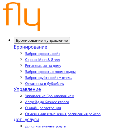
Бронирование и управление
Бронирование
Забронировать рейс
Сервис Meet & Greet
Регистрация на дому
Забронировать с промокодом
Забронируйте рейс + отель
Остановка в Дубае
New
Управление
Управление бронированием
Апгрейд до бизнес-класса
Онлайн регистрация
Отмены или изменения расписания рейсов
Доп. услуги
Дополнительные услуги