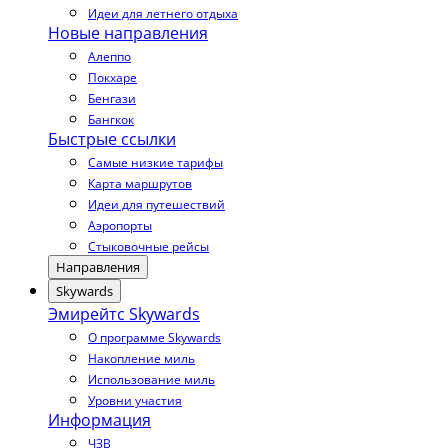
Идеи для летнего отдыха
Новые направления
Алеппо
Покхаре
Бенгази
Бангкок
Быстрые ссылки
Самые низкие тарифы
Карта маршрутов
Идеи для путешествий
Аэропорты
Стыковочные рейсы
Направления
Skywards
Эмирейтс Skywards
О программе Skywards
Накопление миль
Использование миль
Уровни участия
Информация
ЧЗВ