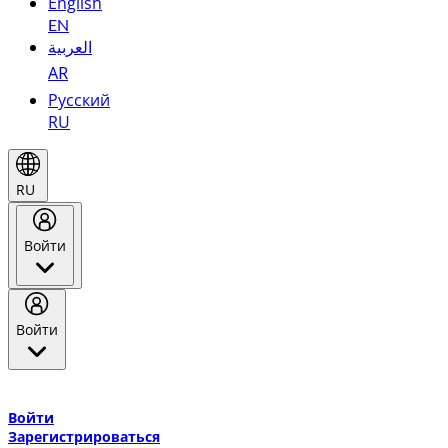
English
EN
العربية
AR
Русский
RU
RU
Войти
Войти
Добро пожаловать в Эмирейтс Skywards, программу лояльнос
авиакомпании Эмирейтс и теперь flydubai.
Войти
Зарегистрироваться