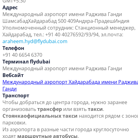
GMT+5:30
Адрес
Международный аэропорт имени Раджива Ганди
Шамсабад
Хайдарабад 500 409
Андхра-Прадеш
Индия
Уполномоченный сотрудник: Станционный менеджер,
Хайдарабад, тел.: +91 40 40276592/93/94, эл.почта:
araheem.hyd@flydubai.com
Телефон
+91 40 6654 6370
Терминал flydubai
Международный аэропорт имени Раджива Ганди
Вебсайт
Международный аэропорт Хайдарабада имени Раджив
Ганди
Транспорт
Чтобы добраться до центра города, нужно заранее
организовать
трансфер
или взять
такси
.
Стоянка
официальных такси
находится рядом с зоно
парковки.
Из аэропорта в разные части города круглосуточно
ходят
маршрутные автобусы
.