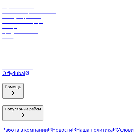
Часто задаваемые вопросы
Отдел снабжения
Реклама на бортовой системе
Логин для турагентов
Самые низкие тарифы
Holidays
Аренда автомобиля
Отели
Работа в компании
Рейсы в Тбилиси
Рейсы в Эр-Рияд
Рейсы в Маскат
Рейсы в Мале
Рейсы в Коломбо
О flydubai
Помощь
Популярные рейсы
Работа в компании
Новости
Наша политика
Услови