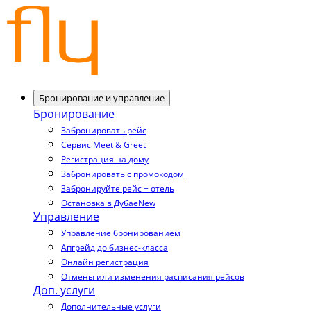
Бронирование и управление
Бронирование
Забронировать рейс
Сервис Meet & Greet
Регистрация на дому
Забронировать с промокодом
Забронируйте рейс + отель
Остановка в Дубае
New
Управление
Управление бронированием
Апгрейд до бизнес-класса
Онлайн регистрация
Отмены или изменения расписания рейсов
Доп. услуги
Дополнительные услуги