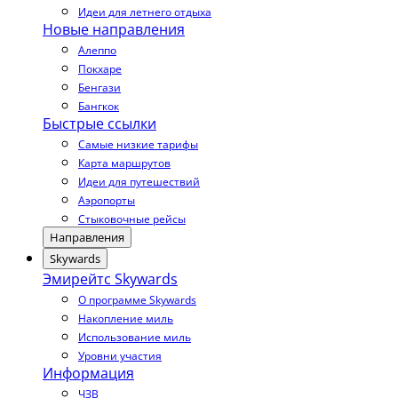
Идеи для летнего отдыха
Новые направления
Алеппо
Покхаре
Бенгази
Бангкок
Быстрые ссылки
Самые низкие тарифы
Карта маршрутов
Идеи для путешествий
Аэропорты
Стыковочные рейсы
Направления
Skywards
Эмирейтс Skywards
О программе Skywards
Накопление миль
Использование миль
Уровни участия
Информация
ЧЗВ