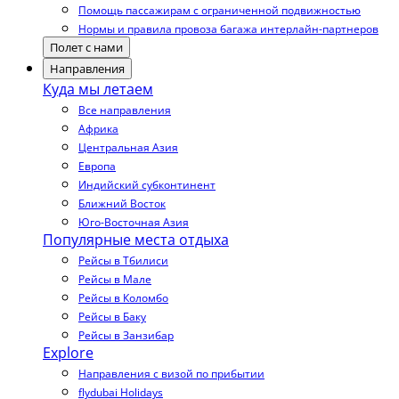
Помощь пассажирам с ограниченной подвижностью
Нормы и правила провоза багажа интерлайн-партнеров
Полет с нами
Направления
Куда мы летаем
Все направления
Африка
Центральная Азия
Европа
Индийский субконтинент
Ближний Восток
Юго-Восточная Азия
Популярные места отдыха
Рейсы в Тбилиси
Рейсы в Мале
Рейсы в Коломбо
Рейсы в Баку
Рейсы в Занзибар
Explore
Направления с визой по прибытии
flydubai Holidays