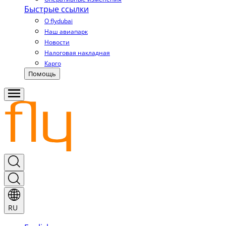
Быстрые ссылки
О flydubai
Наш авиапарк
Новости
Налоговая накладная
Карго
Помощь
RU