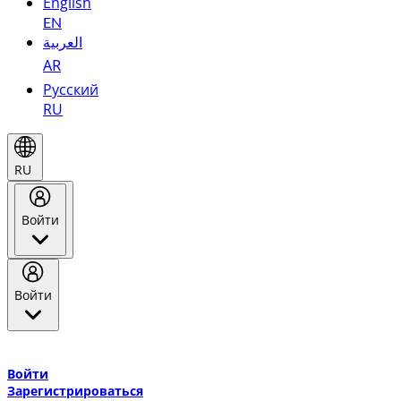
English
EN
العربية
AR
Русский
RU
RU
Войти
Войти
Добро пожаловать в Эмирейтс Skywards, программу лояльнос
авиакомпании Эмирейтс и теперь flydubai.
Войти
Зарегистрироваться