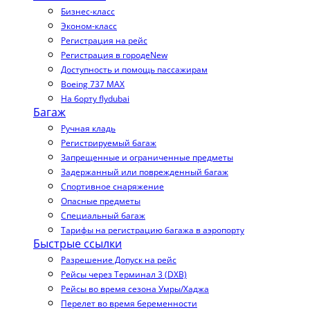
Бизнес-класс
Эконом-класс
Регистрация на рейс
Регистрация в городе
New
Доступность и помощь пассажирам
Boeing 737 MAX
На борту flydubai
Багаж
Ручная кладь
Регистрируемый багаж
Запрещенные и ограниченные предметы
Задержанный или поврежденный багаж
Спортивное снаряжение
Опасные предметы
Специальный багаж
Тарифы на регистрацию багажа в аэропорту
Быстрые ссылки
Разрешение Допуск на рейс
Рейсы через Терминал 3 (DXB)
Рейсы во время сезона Умры/Хаджа
Перелет во время беременности