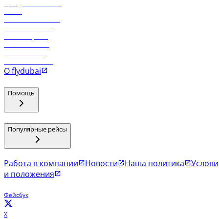
Аренда автомобиля
Отели
Работа в компании
Рейсы в Тбилиси
Рейсы в Эр-Рияд
Рейсы в Маскат
Рейсы в Мале
Рейсы в Коломбо
О flydubai
Помощь
Популярные рейсы
Работа в компании
Новости
Наша политика
Услови
и положения
Фейсбук
X