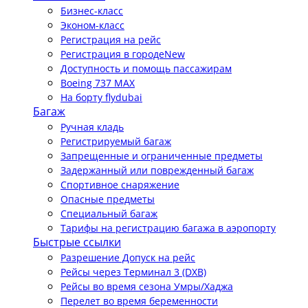
Бизнес-класс
Эконом-класс
Регистрация на рейс
Регистрация в городе
New
Доступность и помощь пассажирам
Boeing 737 MAX
На борту flydubai
Багаж
Ручная кладь
Регистрируемый багаж
Запрещенные и ограниченные предметы
Задержанный или поврежденный багаж
Спортивное снаряжение
Опасные предметы
Специальный багаж
Тарифы на регистрацию багажа в аэропорту
Быстрые ссылки
Разрешение Допуск на рейс
Рейсы через Терминал 3 (DXB)
Рейсы во время сезона Умры/Хаджа
Перелет во время беременности