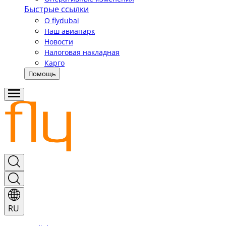
Быстрые ссылки
О flydubai
Наш авиапарк
Новости
Налоговая накладная
Карго
Помощь
RU