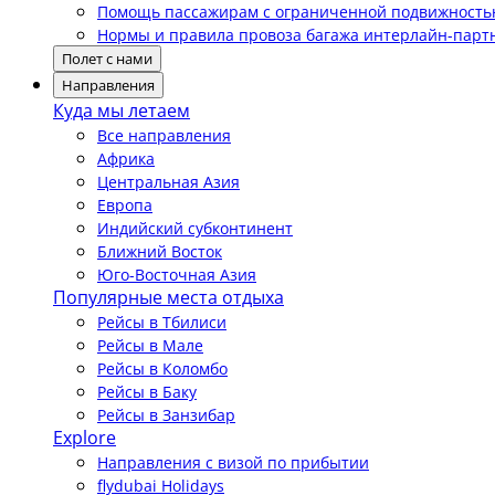
Помощь пассажирам с ограниченной подвижност
Нормы и правила провоза багажа интерлайн-парт
Полет с нами
Направления
Куда мы летаем
Все направления
Африка
Центральная Азия
Европа
Индийский субконтинент
Ближний Восток
Юго-Восточная Азия
Популярные места отдыха
Рейсы в Тбилиси
Рейсы в Мале
Рейсы в Коломбо
Рейсы в Баку
Рейсы в Занзибар
Explore
Направления с визой по прибытии
flydubai Holidays