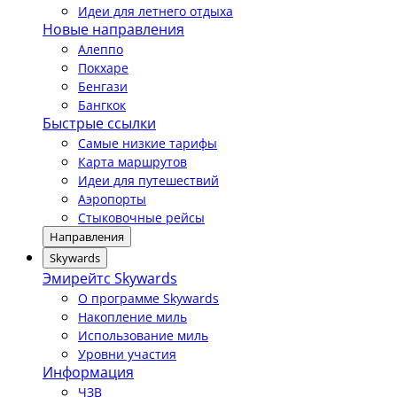
Идеи для летнего отдыха
Новые направления
Алеппо
Покхаре
Бенгази
Бангкок
Быстрые ссылки
Самые низкие тарифы
Карта маршрутов
Идеи для путешествий
Аэропорты
Стыковочные рейсы
Направления
Skywards
Эмирейтс Skywards
О программе Skywards
Накопление миль
Использование миль
Уровни участия
Информация
ЧЗВ