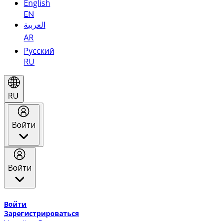
English
EN
العربية
AR
Русский
RU
RU
Войти
Войти
Добро пожаловать в Эмирейтс Skywards, программу лоя
Войти
Зарегистрироваться