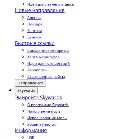
Идеи для летнего отдыха
Новые направления
Алеппо
Покхаре
Бенгази
Бангкок
Быстрые ссылки
Самые низкие тарифы
Карта маршрутов
Идеи для путешествий
Аэропорты
Стыковочные рейсы
Направления
Skywards
Эмирейтс Skywards
О программе Skywards
Накопление миль
Использование миль
Уровни участия
Информация
ЧЗВ