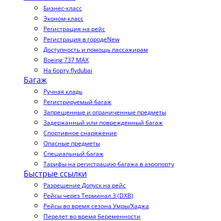
Бизнес-класс
Эконом-класс
Регистрация на рейс
Регистрация в городе
New
Доступность и помощь пассажирам
Boeing 737 MAX
На борту flydubai
Багаж
Ручная кладь
Регистрируемый багаж
Запрещенные и ограниченные предметы
Задержанный или поврежденный багаж
Спортивное снаряжение
Опасные предметы
Специальный багаж
Тарифы на регистрацию багажа в аэропорту
Быстрые ссылки
Разрешение Допуск на рейс
Рейсы через Терминал 3 (DXB)
Рейсы во время сезона Умры/Хаджа
Перелет во время беременности