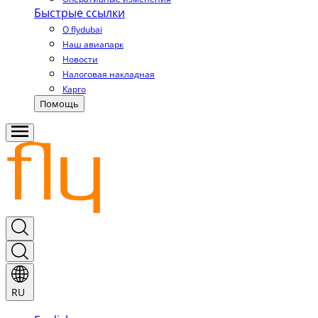
Быстрые ссылки
О flydubai
Наш авиапарк
Новости
Налоговая накладная
Карго
Помощь
RU